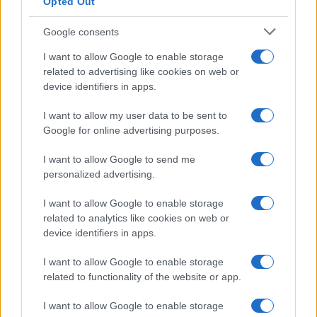
Opted Out
Google consents
I want to allow Google to enable storage
related to advertising like cookies on web or
device identifiers in apps.
Iscriviti alla nostra
NEWSLETTER
I want to allow my user data to be sent to
Google for online advertising purposes.
Resta informato su notizie, aggiornamenti fiscali
I want to allow Google to send me
e moduli scaricabili!
personalized advertising.
I want to allow Google to enable storage
related to analytics like cookies on web or
device identifiers in apps.
I want to allow Google to enable storage
Acconsento al
trattamento dei dati personali
ai sensi degli
related to functionality of the website or app.
articoli 13-14 del GDPR 2016/679.
I want to allow Google to enable storage