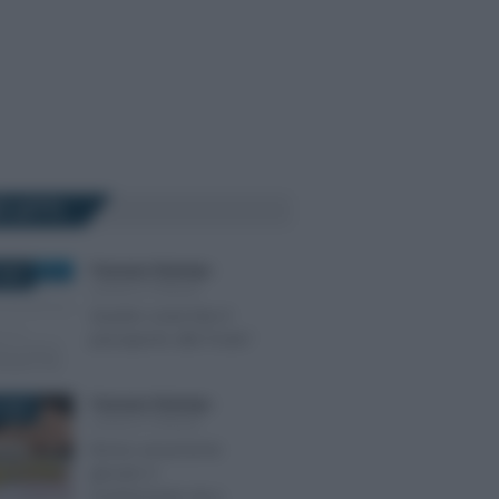
Ù LETTI
Francesco Rodorigo
-
2024
LEGGI E PRASSI
Quanto costa fare il
passaporto alle Poste?
Francesco Rodorigo
-
2026
LEGGI E PRASSI
Bonus assunzione
giovani: il
trasferimento da e