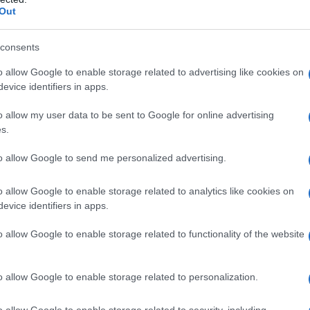
Out
consents
o allow Google to enable storage related to advertising like cookies on
 accesso
per richiederlo: hanno diritto al
evice identifiers in apps.
indi lavoratori o lavoratrici ma anche
o allow my user data to be sent to Google for online advertising
eddito complessivo relativo al 2022
s.
to allow Google to send me personalized advertising.
potenziali destinatari
: nell’anno che si
o allow Google to enable storage related to analytics like cookies on
to beneficiare del
bonus trasporti
i
evice identifiers in apps.
eddito complessivo nel 2021 fino a 35.000
o allow Google to enable storage related to functionality of the website
o.
a soffermarsi anche per una
ulteriore
o allow Google to enable storage related to personalization.
egata al reddito personale e non all’
ISEE,
o allow Google to enable storage related to security, including