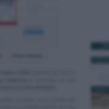
I PI
er
Fonti Preferite
5 AGOSTO 
s trasporti 2023
: la Ministra del Lavoro e
na Calderone
ha annunciato che sarà
truzioni su come richiederlo
.
16 MAGGIO 
ssibile procedere con la richiesta del
ittadini e le cittadine possono utilizzare