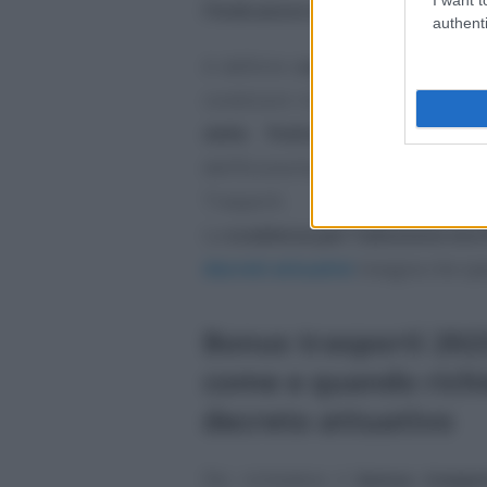
l’Indicatore della Situazione 
authenti
A definire
come richiedere il b
condizioni richieste, è un
apposi
delle Politiche sociali
, ado
dell’Economia e delle Finanze e 
Trasporti.
La
scadenza per l’adozione era 
decreti attuativi
insegna che spe
Bonus trasporti 2023
come e quando richi
decreto attuativo
Per richiedere il
bonus traspor