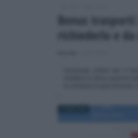
/
/
Lavoro
Leggi e prassi
Bonus trasporti
richiederlo e d
Rosy D’Elia
-
LEGGI E PRASSI
Domanda online per il bon
stabilita la data a partire d
la richiesta in piattaforma. 
14 APRILE 2023