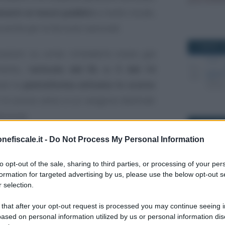
enti ai mezzi pubblici
a livello locale,
anche per le ferrovie nazionali.
21 MARZO 2
cazioni su come richiederlo erano già
ento, l’
articolo del DL n. 5 del 14
zare la
piattaforma attivata lo scorso
 lo scorso anno a cui vengono destinati
enzione.
4 OTTOBRE
nefiscale.it -
Do Not Process My Personal Information
, però, le
modalità operative
per poter
azio un
decreto attuativo
che sarebbe
to opt-out of the sale, sharing to third parties, or processing of your per
a
scadenza del 14 febbraio 2023
, ma
formation for targeted advertising by us, please use the below opt-out s
 selection.
n più.
22 MAGGIO 
 that after your opt-out request is processed you may continue seeing i
ased on personal information utilized by us or personal information dis
3, come fare