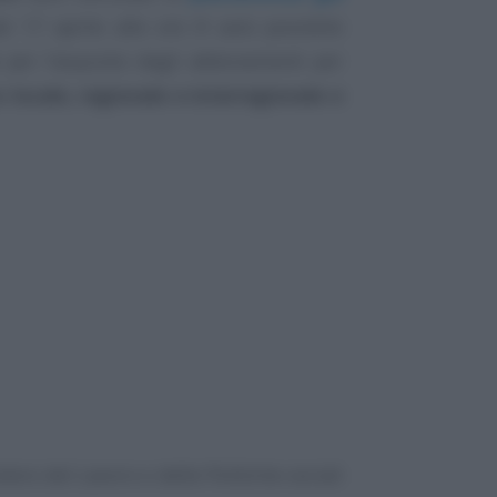
al 17 aprile alle ore 8 sarà possibile
per l’acquisto degli abbonamenti per
o locale, regionale e interregionale e
tero del Lavoro e delle Politiche sociali