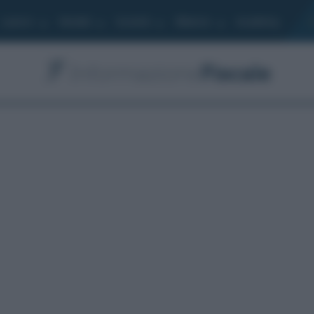
Lavoro
Moduli
Società
Bilancio
Academy