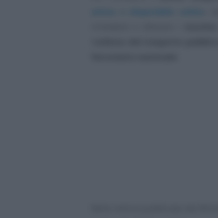
attiva e disponibile online
, d
richiedere e ottenere i
voucher
l’
utilizzo del trasporto pubblic
ferroviario nazionale
.
Nella notizia pubblicata dal Minis