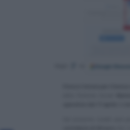
Google
Discov
Segui
su
Finisce l’attesa per il bonu
delle Politiche Sociali
Mari
operativo dal 17 aprile
: le
is
Dal prossimo lunedì sarà po
contributo di 60 euro
che i c