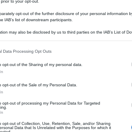
 prior to your opt-out.
attaforma online
rately opt-out of the further disclosure of your personal information by
he IAB’s list of downstream participants.
tion may also be disclosed by us to third parties on the IAB’s List of 
ede una conferma del
bonus trasporti
 that may further disclose it to other third parties.
 n. 50 del 2022
ma mette in campo una
 that this website/app uses one or more Google services and may gath
l Data Processing Opt Outs
ributo di 60 euro
per l’acquisto di
including but not limited to your visit or usage behaviour. You may click 
 to Google and its third-party tags to use your data for below specifi
trasporto pubblico locale, regionale e
o opt-out of the Sharing of my personal data.
ogle consent section.
nale.
In
o opt-out of the Sale of my Personal Data.
In
to opt-out of processing my Personal Data for Targeted
ing.
In
o opt-out of Collection, Use, Retention, Sale, and/or Sharing
ersonal Data that Is Unrelated with the Purposes for which it
lected.