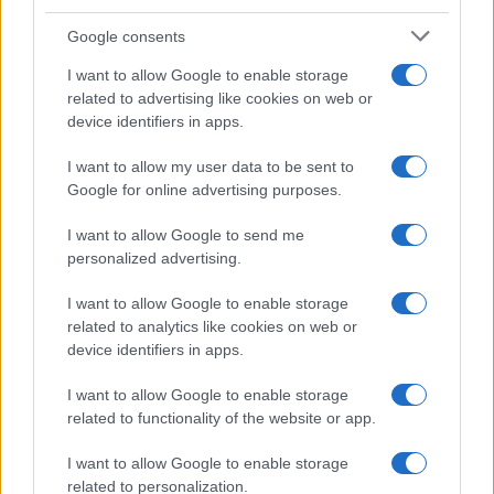
Google consents
I want to allow Google to enable storage
related to advertising like cookies on web or
device identifiers in apps.
Iscriviti alla nostra
NEWSLETTER
I want to allow my user data to be sent to
Google for online advertising purposes.
Resta informato su notizie, aggiornamenti fiscali
I want to allow Google to send me
e moduli scaricabili!
personalized advertising.
I want to allow Google to enable storage
related to analytics like cookies on web or
device identifiers in apps.
I want to allow Google to enable storage
Acconsento al
trattamento dei dati personali
ai sensi degli
related to functionality of the website or app.
articoli 13-14 del GDPR 2016/679.
I want to allow Google to enable storage
related to personalization.