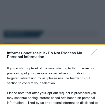
I PIÙ LETTI
Marcello Maiorino
-
IMPOSTE
10 APRILE 2023
Cessione immobili abitativi:
Informazionefiscale.it -
Do Not Process My
Personal Information
l’imponibilità delle
plusvalenze
If you wish to opt-out of the sale, sharing to third parties, or
processing of your personal or sensitive information for
targeted advertising by us, please use the below opt-out
Rosy D’Elia
-
IMPOSTE
6 NOVEMBRE 2025
section to confirm your selection.
Taglio IRPEF, chi ci
guadagna? In arrivo circa un
Please note that after your opt-out request is processed you
euro al giorno per i più più
may continue seeing interest-based ads based on personal
ricchi
information utilized by us or personal information disclosed to