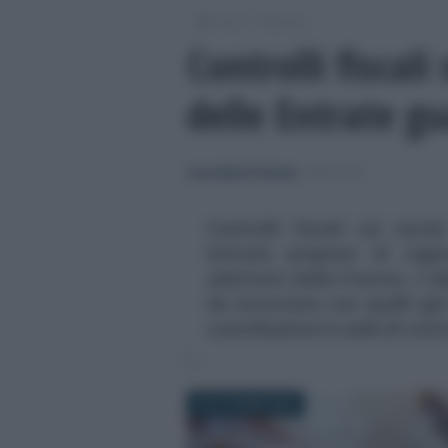
/
/
Fisco
Imposte
Controlli fiscali
delle Entrate gu
Anna Maria D’Andrea
-
IMPOSTE
Controlli fiscali sui socia
Entrate propone di ragio
adottato dalla Francia. L'ob
da incrociare con quelli già
contribuente in sede di cont
29 OTTOBRE 2025