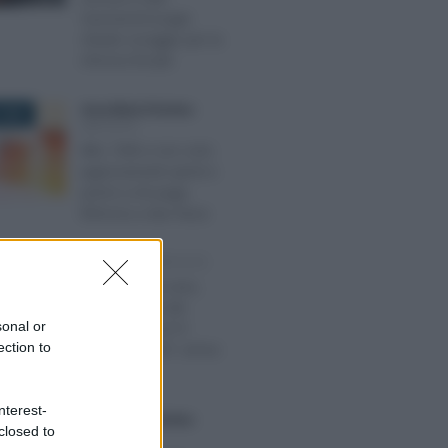
Gusmeroli (Lega)
chiede coraggio per la
riforma fiscale
Anna Maria D’Andrea
-
2025
IMPOSTE
IMU, TARI e non solo:
pignoramenti sprint e
premi a chi paga.
Riforma a due facce
Rosy D’Elia
-
IMPOSTE
O 2021
Bonus prima casa,
sospensione dei
sonal or
termini fino al 31
ection to
dicembre 2021: arriva
la proroga
nterest-
Anna Maria D’Andrea
-
019
closed to
IMPOSTE