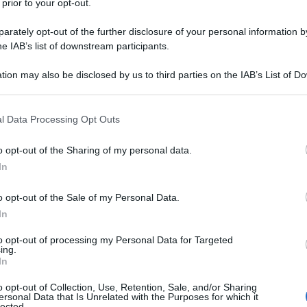
 prior to your opt-out.
Gestione fiscale e
rately opt-out of the further disclosure of your personal information by
previdenziale di
he IAB’s list of downstream participants.
influencer e creator
tion may also be disclosed by us to third parties on the IAB’s List of 
digitali
 that may further disclose it to other third parties.
Academy: 40,00 €
 that this website/app uses one or more Google services and may gath
l Data Processing Opt Outs
including but not limited to your visit or usage behaviour. You may click 
VEDI SU ACADEMY
 to Google and its third-party tags to use your data for below specifi
o opt-out of the Sharing of my personal data.
ogle consent section.
In
social, per l’Agenzia
o opt-out of the Sale of my Personal Data.
In
portunità da
to opt-out of processing my Personal Data for Targeted
ing.
In
una fonte per attingere ad un
“rilevante
o opt-out of Collection, Use, Retention, Sale, and/or Sharing
ersonal Data that Is Unrelated with the Purposes for which it
lected.