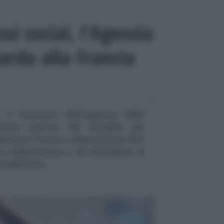
 sui social, l’Agenzia
arda alla Francia
l, il Direttore dell'Agenzia delle
nare sull'uso del modello già
iettivo? Avere a disposizione dati
 a disposizione o da richiedere al
raddittorio