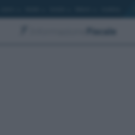
Lavoro
Moduli
Società
Bilancio
Academy