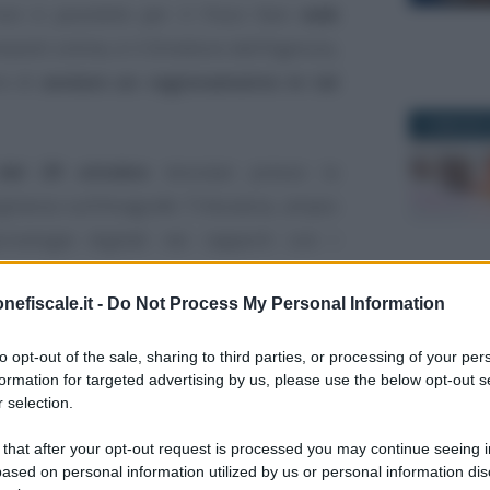
non è possibile per il Fisco fare
web
esenti online, è il Direttore dell’Agenzia,
re di
avviare un ragionamento in tal
12 MAGGIO 
del 29 ottobre
tenutasi presso la
ilanza sull’Anagrafe Tributaria, ampio
cnologie digitali nei rapporti con i
22 FEBBRAI
nefiscale.it -
Do Not Process My Personal Information
iscale
i dati estrapolati dai social
to opt-out of the sale, sharing to third parties, or processing of your per
unità
, limitata però alla fase di
formation for targeted advertising by us, please use the below opt-out s
insieme ad elementi da attingere dalle
 selection.
richiedere al contribuente in sede di
 that after your opt-out request is processed you may continue seeing i
9 APRILE 2
ased on personal information utilized by us or personal information dis