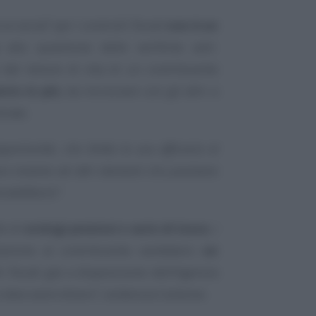
i social” per i controlli fiscali
non è un
alla questione delle verifiche anti-
 del tenore di vita di un contribuente
nto in più
, da incrociare con gli altri a
trate.
pportunità, che limita la sua efficacia al
are insieme ad altri elementi che possiamo
traddittorio”
.
le di
orologi preziosi o auto di lusso
, i
lazione al contribuente sarebbero
un
i fiscali già a disposizione dell’Agenzia
i deve avere timore”
, evidenzia Carbone.