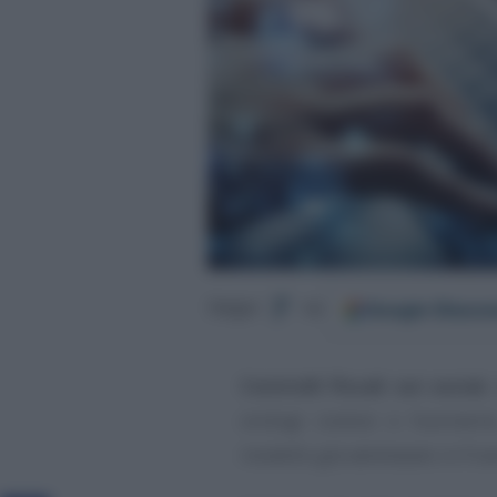
Google
Discov
Segui
su
Controlli fiscali sui social
,
orologi costosi e fuoriserie,
modello già adottatalo in Fran