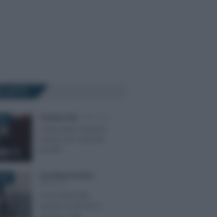
Ù LETTI
Tommaso Gavi
-
IMPOSTE
025
Criptovalute: l’importo
minimo per l’imposta
di bollo
Anna Maria D’Andrea
-
026
IMPOSTE
Concordato flop,
ripartire da flat tax e
acconti a rate: