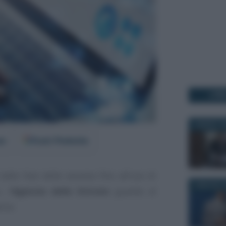
I PI
6 MARZO 2
er
Fonti Preferite
 dalle foto delle vacanze fino all’uso di
6 MAGGIO 2
 l’
Agenzia delle Entrate
guarda al
cia.