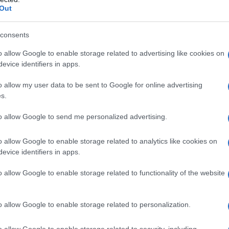
rdare un contribuente”
, che però da soli
Out
ore dell’Agenzia delle Entrate parte da
e, qualora possibile, le attività di web
consents
i
controlli anti-evasione
.
o allow Google to enable storage related to advertising like cookies on
evice identifiers in apps.
iva all’indagine conoscitiva sulle misure
o allow my user data to be sent to Google for online advertising
le, sulla sicurezza delle banche dati
s.
riservatezza dei dati dei contribuenti è
to allow Google to send me personalized advertising.
ti fermi.
o allow Google to enable storage related to analytics like cookies on
evice identifiers in apps.
o allow Google to enable storage related to functionality of the website
o allow Google to enable storage related to personalization.
o allow Google to enable storage related to security, including