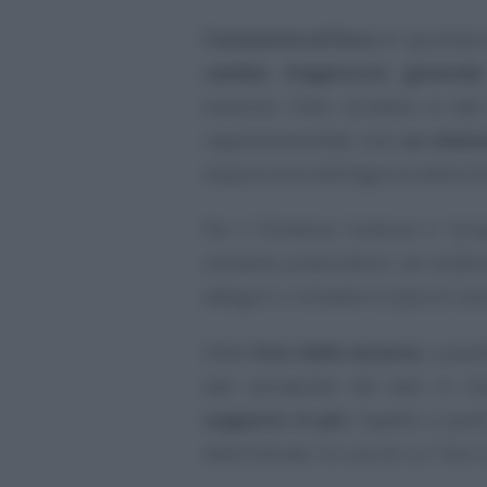
Consentire al Fisco
di “guardare a
cambio d’approccio generale
evasione. Poter accedere ai dati
rappresenterebbe solo
un eleme
disposizione dell’Agenzia delle En
Per il Direttore Carbone è
“un’o
momento preistruttorio, da verific
attingere o richiedere in fase di con
Dalle
foto delle vacanze
, a quel
dati estrapolati dal web in re
supporto in più
rispetto a quell
delle Entrate. Un uso di cui
“non s