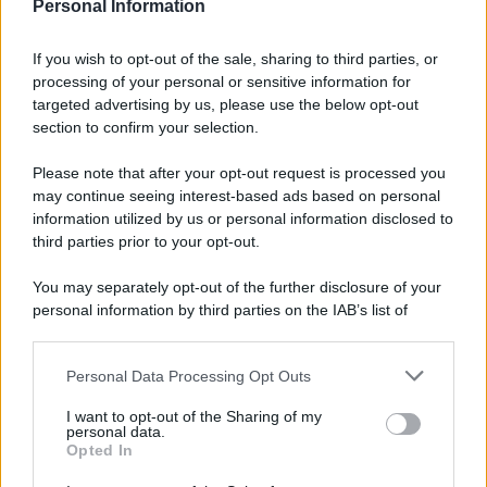
Personal Information
minimo per l’imposta di bollo
If you wish to opt-out of the sale, sharing to third parties, or
processing of your personal or sensitive information for
targeted advertising by us, please use the below opt-out
Anna Maria D’Andrea
-
IMPOSTE
9 MAGGIO 2025
section to confirm your selection.
Rottamazione quinquies: a
che punto siamo? Parla
Please note that after your opt-out request is processed you
Gusmeroli (Lega): MEF al
may continue seeing interest-based ads based on personal
lavoro
information utilized by us or personal information disclosed to
third parties prior to your opt-out.
Anna Maria D’Andrea
-
IMPOSTE
30 SETTEMBRE 2025
You may separately opt-out of the further disclosure of your
Rottamazione quinquies,
personal information by third parties on the IAB’s list of
conviene davvero? I nodi da
downstream participants.
sciogliere della nuova pace
fiscale
Personal Data Processing Opt Outs
This information may also be disclosed by us to third parties
on the IAB’s List of Downstream Participants that may further
I want to opt-out of the Sharing of my
disclose it to other third parties.
personal data.
Francesco Rodorigo
-
IMPOSTE
22 NOVEMBRE 2022
Opted In
Caro benzina: taglio delle
Please note that this website/app uses one or more Google
accise prorogato al 31
services and may gather and store information including but