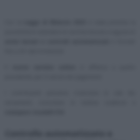
Con la
Legge di Bilancio 2023
è stata prevista la
possibilità di estendere le somme dovute a seguito di
avvisi bonari e controlli automatizzati
e formali
fino a 20 rate trimestrali.
Il
nuovo servizio online
si affianca a quello
precedente, per il calcolo dei pagamenti.
I contribuenti potranno ricalcolare le rate dei
versamenti, consultare le relative scadenze e
stampare i modelli F24
.
Controllo automatizzato e