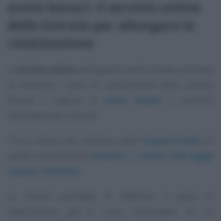
avvisi bonari: il servizio online
delle Entrate per allungare la
rateizzazione
Il
servizio online
dell’Agenzia delle Entrate permette
di ampliare i piani di rateizzazione delle somme
dovute a seguito di
avvisi bonari
e controlli
automatizzati e formali.
Tra le misure che rientrano nella
Tregua Fiscale
c’è
quella contenuta nell’
articolo 1, comma 159, legge
numero 197/2022.
La misura permette di ridefinire il piano di
rateizzazione già in corso, portandolo ad un