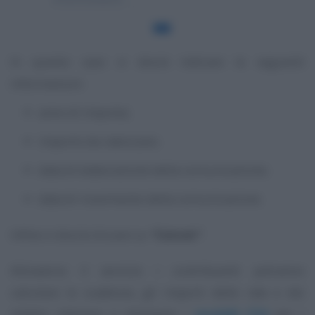
In questo caso si dovrà indicare le seguenti
informazioni:
anno di imposta;
importo da rateizzare;
data di elaborazione della comunicazione;
data di ricevimento della comunicazione.
Infine si dovrà cliccare su
“Calcola”
.
Attraverso il servizio i contribuenti potranno
calcolare le scadenze, gli importi delle rate e dei
relativi interessi e stampare i
modelli F24
per i