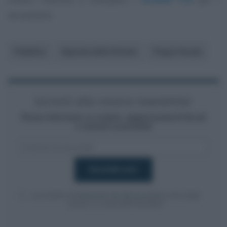
versamenti.
Pubblico
Agenzia delle Entrate
Tregua fiscale
Iscriviti alla nostra newsletter
Resta informato su notizie, aggiornamenti fiscali
e moduli scaricabili!
Acconsento al
trattamento dei dati personali
ai sensi degli
articoli 13-14 del GDPR 2016/679.