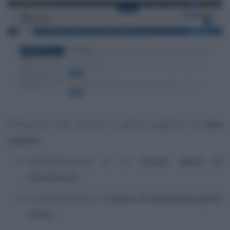
Attraverso tale servizio si potrà scegliere tra
due
opzioni:
predisposizione di un
nuovo piano di
rateazione;
rimodulazione di un
piano di rateazione già in
corso.