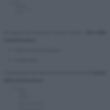
Di seguito poi dovranno essere inseriti i
dati della
comunicazione
:
il tipo di comunicazione;
il codice atto.
L’ultima parte dei dati da inserire è relativa al
calcolo
della rateizzazione
.