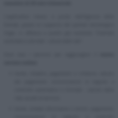
massimo di 20 rate trimestrali.
L’applicativo messo a punto dall’Agenzia delle
Entrate, grazie al supporto del partner tecnologico
Sogei, si affianca a quello già esistente
“Controllo
automatico e formale - calcolo delle rate”.
Sono due i percorsi per raggiungere il
nuovo
servizio online:
home, cittadini, pagamenti e rimborsi, calcolo
dei pagamenti, comunicazioni in seguito a
controllo automatico e formale - calcolo delle
rate, accedi al servizio;
home, schede informative e servizi, pagamenti,
comunicazioni in seguito a controllo