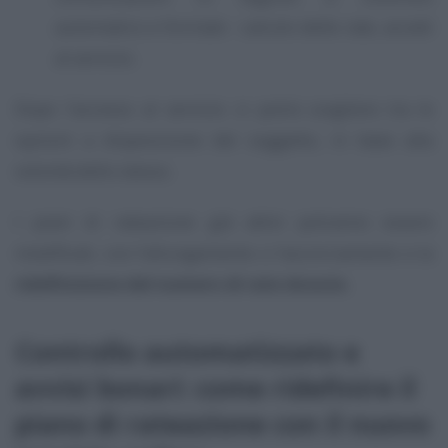
automatico e formale - calcolo delle rate, accedi
al servizio.
Dopo l’accesso al servizio si potrà scegliere tra le
opzioni a disposizione del soggetto, in base alla
volontà dello stesso.
I piani di rateazione già attivi potranno essere
modificati, con l’allungamento o l’accorciamento e la
ridefinizione del numero di rate dovute.
Controllo automatizzato e
avvisi bonari: come ridefinire il
piano di rateazione con il nuovo