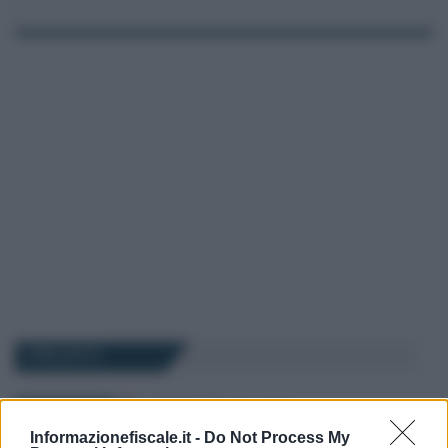
I PIÙ LETTI
Tommaso Gavi
-
IMPOSTE
6 MARZO 2025
Criptovalute: l’importo
Informazionefiscale.it -
Do Not Process My