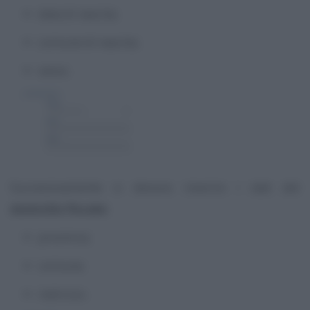
data di nascita;
comune di nascita;
sesso.
Successivamente si devono inserire i dati del
domicilio fiscale:
provincia;
comune;
indirizzo.