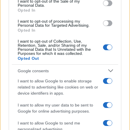
I want to opt-out of the Sale of my
dicembre, ma lo sconto
Personal Data.
not limited to your visit or usage behaviour. You may click to
Opted In
potrebbe essere ridotto
grant or deny consent to Google and its third-party tags to
use your data for below specified purposes in below Google
I want to opt-out of processing my
consent section.
Personal Data for Targeted Advertising.
Tommaso Gavi
-
IMPOSTE
Opted In
21 NOVEMBRE 2022
Bonus energia imprese,
I want to opt-out of Collection, Use,
scadenza compensazione al
Retention, Sale, and/or Sharing of my
30 giugno 2023 per i crediti
Personal Data that Is Unrelated with the
Purposes for which it was collected.
del 2° semestre
Opted Out
Google consents
I want to allow Google to enable storage
related to advertising like cookies on web or
device identifiers in apps.
Iscriviti alla nostra
NEWSLETTER
I want to allow my user data to be sent to
Google for online advertising purposes.
Resta informato su notizie, aggiornamenti fiscali
I want to allow Google to send me
e moduli scaricabili!
personalized advertising.