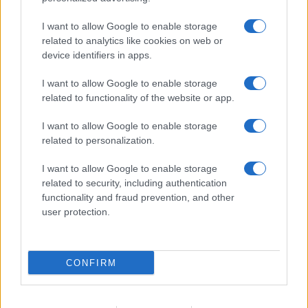
I want to allow Google to enable storage
related to analytics like cookies on web or
device identifiers in apps.
I want to allow Google to enable storage
Acconsento al
trattamento dei dati personali
ai sensi degli
related to functionality of the website or app.
articoli 13-14 del GDPR 2016/679.
I want to allow Google to enable storage
related to personalization.
I want to allow Google to enable storage
Informazione Fiscale S.r.l. - P.I. / C.F.: 13886391005
related to security, including authentication
Testata giornalistica iscritta presso il Tribunale di Velletri al n°
functionality and fraud prevention, and other
14/2018
|
Iscrizione ROC n. 31534/2018
user protection.
Redazione e contatti
|
Informativa sulla Privacy
Preferenze privacy
|
Whistleblowing
|
Codice Etico
|
Modello 231
|
ISO
9001:2015
CONFIRM