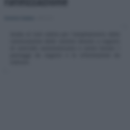
rateizzazione
Domenico Catalano
-
IMPOSTE
Guida al tool online per l'ampliamento della
rateizzazione delle somme dovute a seguito
di controllo automatizzato e avvisi bonari. I
passaggi da seguire e le informazioni da
indicare