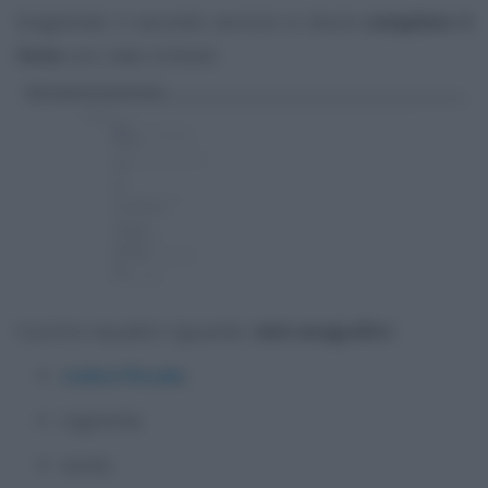
Scegliendo il secondo servizio si dovrà
compilare il
form
con i dati richiesti.
Il primo riquadro riguarda i
dati anagrafici:
codice fiscale
;
cognome;
nome;