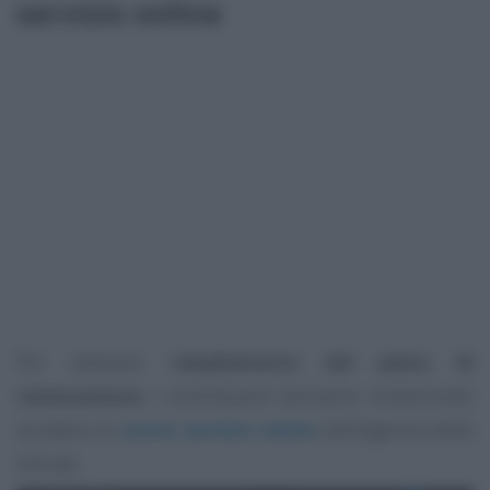
servizio online
Per ottenere l’
ampliamento del piano di
rateizzazione
, i contribuenti dovranno innanzitutto
accedere al
nuovo servizio online
dell’Agenzia delle
Entrate.