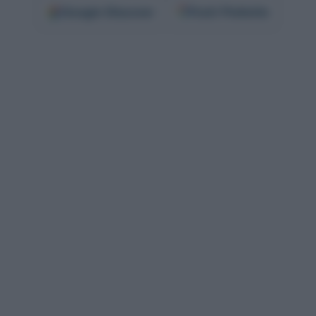
Google
Discover
Fonti Preferite