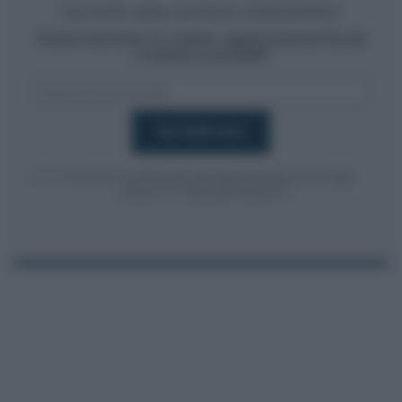
Iscriviti alla nostra newsletter
Resta informato su notizie, aggiornamenti fiscali
e moduli scaricabili!
Acconsento al
trattamento dei dati personali
ai sensi degli
articoli 13-14 del GDPR 2016/679.