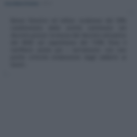
Anna Maria D’Andrea
-
IRPEF
Bonus finestre ed infissi, ecobonus del 50%
condizionato dalle novità contenute nel
decreto prezzi: la bozza del decreto attuativo
del MISE sul superbonus del 110% fissa il
tariffario anche per i serramenti, con non
poche criticità evidenziate dagli addetti ai
lavori.