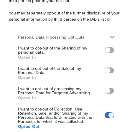
third parties prior to your opt-out.
Giuseppe Guarasci
-
IRPEF
You may separately opt-out of the further disclosure of your
7 AGOSTO 2019
personal information by third parties on the IAB’s list of
Irpef 2019: aliquote, scaglioni
downstream participants.
e novità
Personal Data Processing Opt Outs
This information may also be disclosed by us to third parties
on the IAB’s List of Downstream Participants that may further
I want to opt-out of the Sharing of my
disclose it to other third parties.
personal data.
Rosy D’Elia
-
IRPEF
7 GENNAIO 2022
Opted In
Bonus affitto per i giovani
Please note that this website/app uses one or more Google
2022, detrazione fino a
services and may gather and store information including but
I want to opt-out of the Sale of my
2.000: le novità nella Legge
Personal Data.
not limited to your visit or usage behaviour. You may click to
Opted In
di Bilancio
grant or deny consent to Google and its third-party tags to
use your data for below specified purposes in below Google
I want to opt-out of processing my
consent section.
Personal Data for Targeted Advertising.
Anna Maria D’Andrea
-
IRPEF
Opted In
10 DICEMBRE 2019
Cena di Natale con i
I want to opt-out of Collection, Use,
dipendenti, è deducibile?
Retention, Sale, and/or Sharing of my
Quando si considera spesa
Personal Data that Is Unrelated with the
Purposes for which it was collected.
di rappresentanza
Opted Out