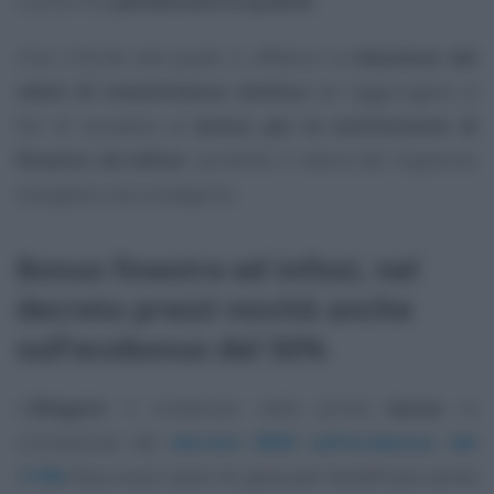
rischio è di
penalizzare la qualità
.
Una criticità alla quale si affianca la
riduzione dei
valori di trasmittanza termica
da raggiungere ai
fini di accedere al
bonus per la sostituzione di
finestre ed infissi
: aumenta il valore del risparmio
energetico da conseguire.
Bonus finestre ed infissi, nel
decreto prezzi novità anche
sull’ecobonus del 50%
L’
Allegato I
contenuto nella prima
bozza
in
circolazione del
decreto MISE sull’ecobonus del
110%
fissa nuovi valori di spesa per beneficiare anche