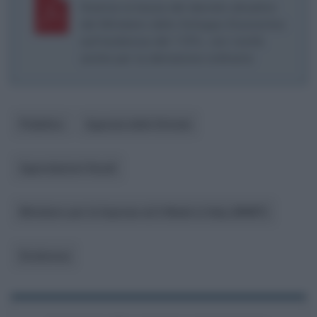
Scarica la bozza del decreto attuativo
del Ministero dello Sviluppo Economico
sull’ecobonus del 110%, con novità
anche per la detrazione ordinaria
Pubblico
Agenzia delle Entrate
Agevolazioni fiscali
Ministero per le Imprese ed il Made in Italy (MIMIT)
Ecobonus