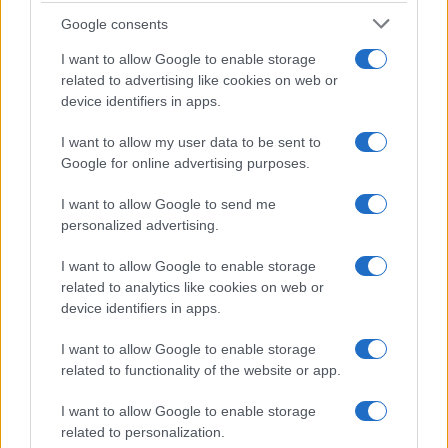
Google consents
I want to allow Google to enable storage
related to advertising like cookies on web or
device identifiers in apps.
Iscriviti alla nostra
NEWSLETTER
I want to allow my user data to be sent to
Google for online advertising purposes.
Resta informato su notizie, aggiornamenti fiscali
I want to allow Google to send me
e moduli scaricabili!
personalized advertising.
I want to allow Google to enable storage
related to analytics like cookies on web or
device identifiers in apps.
I want to allow Google to enable storage
Acconsento al
trattamento dei dati personali
ai sensi degli
related to functionality of the website or app.
articoli 13-14 del GDPR 2016/679.
I want to allow Google to enable storage
related to personalization.