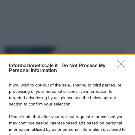
I PIÙ LETTI
Informazionefiscale.it -
Do Not Process My
Tommaso Gavi
-
IRPEF
7 GENNAIO 2025
Personal Information
Bonus ristrutturazione 2025:
novità e come funziona
If you wish to opt-out of the sale, sharing to third parties, or
processing of your personal or sensitive information for
targeted advertising by us, please use the below opt-out
section to confirm your selection.
Anna Maria D’Andrea
-
IRPEF
22 LUGLIO 2025
Bonus sicurezza, dalla
Please note that after your opt-out request is processed you
videosorveglianza alle porte
may continue seeing interest-based ads based on personal
blindate: come funziona
information utilized by us or personal information disclosed to