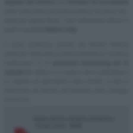
imprese del settore
che
rischiano di soccombere
sotto il peso della concorrenza estera, con prezzi che -
anche per logiche fiscali - sono nettamente inferiori a
quelli di prodotti
Made in Italy
.
Il nuovo ecobonus, previsto dal decreto Rilancio
anche per ridare fiato al settore dell’edilizia, rischia di
trasformarsi in un
pericoloso boomerang per le
aziende
del settore. Ci si augura che le sollecitazioni
di imprese ed associazioni siano accolte in fase di
definizione del decreto del Ministero dello Sviluppo
Economico.
Bozza decreto attuativo Ecobonus
110 per cento - MISE