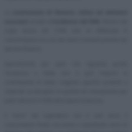
La
sostituzione di finestre, infissi ed elementi
oscuranti
accede all’
ecobonus del 50%
. Rientra nel
super bonus del 110% solo se effettuata in
concomitanza con uno dei lavori trainanti previsti dal
decreto Rilancio.
Specialmente per quel che riguarda quindi
l’ecobonus a metà, non si può imporre al
contribuente di dover scegliere specifici prodotti e
materiali (a discapito di qualità ed innovazione) per
poter detrarre il 50% della spesa sostenuta.
Il “torto” del Legislatore non è solo verso il
consumatore finale, ma anche e soprattutto verso le