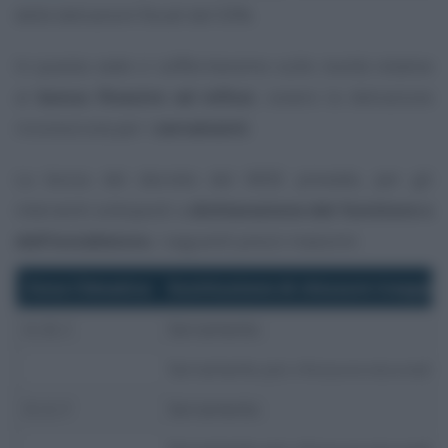
delle detrazioni fiscali del 50%.
In questa sede ci soffermeremo sulle novità relative
al
bonus finestre ed infissi
, ovvero la detrazione
riconosciuta per i
serramenti
.
La bozza del decreto del MISE prevede, per gli
interventi sottoposti a
dichiarazione del fornitore o
dell’installatore
, i seguenti prezzi massimi:
Zona Climatica
Sostituzione di chiusure traspare
A, B, C
Serramento
Serramento più chiusura oscurante (
D, E, F
Serramento