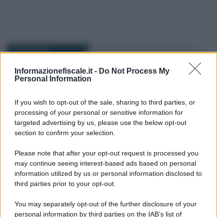
I PIÙ LETTI
Informazionefiscale.it -
Do Not Process My
Domenico Catalano
-
Personal Information
20 GENNAIO 2022
LEGGI E PRASSI
Garanzia Giovani: obbligo
If you wish to opt-out of the sale, sharing to third parties, or
busta paga?
processing of your personal or sensitive information for
targeted advertising by us, please use the below opt-out
section to confirm your selection.
Francesco Oliva
-
19 OTTOBRE 2017
LEGGI E PRASSI
Please note that after your opt-out request is processed you
“Piccolo imprenditore”:
may continue seeing interest-based ads based on personal
definizione articolo 2083
information utilized by us or personal information disclosed to
codice civile
third parties prior to your opt-out.
You may separately opt-out of the further disclosure of your
Francesco Oliva
-
personal information by third parties on the IAB’s list of
22 MARZO 2026