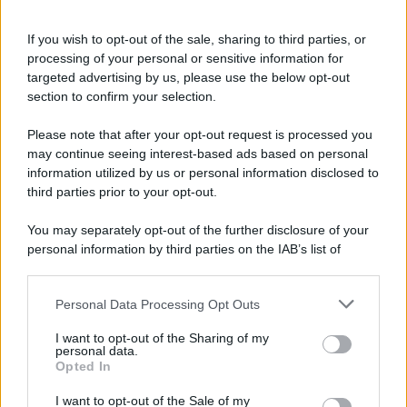
l’
anno solare e non quello scolastico
.
If you wish to opt-out of the sale, sharing to third parties, or
Di conseguenza per la
copertura di un intero anno
processing of your personal or sensitive information for
targeted advertising by us, please use the below opt-out
scolastico
sarà necessario presentare
due volte la
section to confirm your selection.
domanda di accesso al bonus asilo nido
e due
Please note that after your opt-out request is processed you
volte la documentazione a sostegno dei pagamenti
may continue seeing interest-based ads based on personal
effettuati.
information utilized by us or personal information disclosed to
third parties prior to your opt-out.
You may separately opt-out of the further disclosure of your
personal information by third parties on the IAB’s list of
downstream participants.
Personal Data Processing Opt Outs
This information may also be disclosed by us to third parties
on the IAB’s List of Downstream Participants that may further
I want to opt-out of the Sharing of my
disclose it to other third parties.
personal data.
Opted In
Please note that this website/app uses one or more Google
services and may gather and store information including but
I want to opt-out of the Sale of my