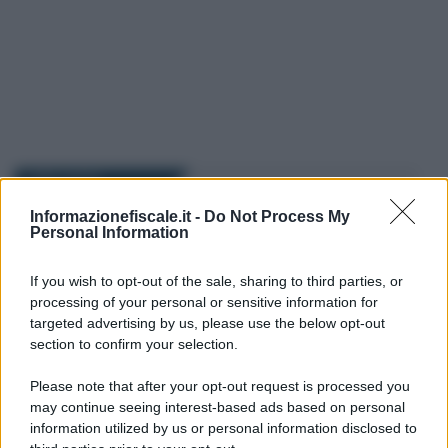
I PIÙ LETTI
Informazionefiscale.it -
Do Not Process My
Personal Information
Alessio Mauro
-
LEGGI E PRASSI
1 SETTEMBRE 2025
Le agevolazioni per chi avvia
una nuova attività
If you wish to opt-out of the sale, sharing to third parties, or
processing of your personal or sensitive information for
targeted advertising by us, please use the below opt-out
section to confirm your selection.
Rosy D’Elia
-
LEGGI E PRASSI
16 GIUGNO 2026
Please note that after your opt-out request is processed you
Direttiva UE su parità
may continue seeing interest-based ads based on personal
salariale e trasparenza
information utilized by us or personal information disclosed to
retributiva: una panoramica