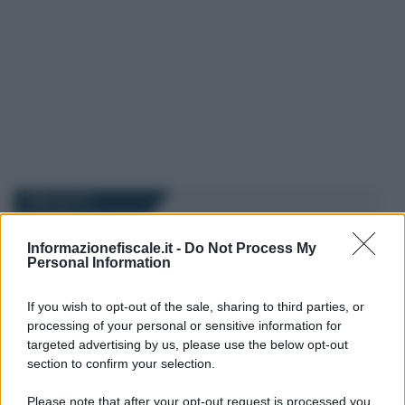
I PIÙ LETTI
Informazionefiscale.it -
Do Not Process My
Marcello Maiorino
-
IMPOSTE
10 APRILE 2023
Personal Information
Cessione immobili abitativi:
l’imponibilità delle
If you wish to opt-out of the sale, sharing to third parties, or
plusvalenze
processing of your personal or sensitive information for
targeted advertising by us, please use the below opt-out
section to confirm your selection.
Anna Maria D’Andrea
-
IMPOSTE
8 APRILE 2025
Ravvedimento speciale 2018-
Please note that after your opt-out request is processed you