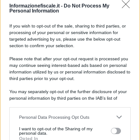
Informazionefiscale.it -
Do Not Process My
Francesco Rodorigo
-
20 MARZO 2026
Personal Information
CERTIFICAZIONE UNICA
Anche chi fa il servizio civile
deve scaricare la
If you wish to opt-out of the sale, sharing to third parties, or
Certificazione Unica
processing of your personal or sensitive information for
targeted advertising by us, please use the below opt-out
section to confirm your selection.
Anna Maria D’Andrea
-
21 APRILE 2026
CERTIFICAZIONE UNICA
Please note that after your opt-out request is processed you
CU 2026, confermata la
may continue seeing interest-based ads based on personal
semplificazione: scarico
information utilized by us or personal information disclosed to
massivo per gli intermediari
third parties prior to your opt-out.
You may separately opt-out of the further disclosure of your
Salvatore Cuomo
-
personal information by third parties on the IAB’s list of
1 MARZO 2024
CERTIFICAZIONE UNICA
downstream participants.
Le CU persone fisiche tutte al
18 marzo 2024
Personal Data Processing Opt Outs
This information may also be disclosed by us to third parties
on the IAB’s List of Downstream Participants that may further
I want to opt-out of the Sharing of my
disclose it to other third parties.
personal data.
Opted In
Alessio Mauro
-