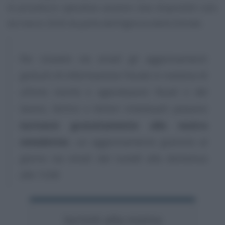
le procedure operative saranno rese disponibili solo
da marzo 2026 da parte dell’Agenzia delle Entrate.
Per ricevere via email gli aggiornamenti
gratuiti di Informazione Fiscale in materia di
ultime novità e agevolazioni fiscali e del
lavoro, lettrici e lettori interessati possono
iscriversi gratuitamente alla nostra
newsletter
, un aggiornamento gratuito al
giorno via email dal lunedì alla domenica
alle 13.00
Iscriviti alla nostra