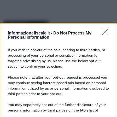
I PIÙ LETTI
Informazionefiscale.it -
Do Not Process My
Personal Information
Redazione
-
IVA
28 SETTEMBRE 2018
Fattura elettronica: guida pdf
e video tutorial Agenzia delle
If you wish to opt-out of the sale, sharing to third parties, or
Entrate
processing of your personal or sensitive information for
targeted advertising by us, please use the below opt-out
section to confirm your selection.
Cristina Cherubini
-
IVA
17 GENNAIO 2022
Please note that after your opt-out request is processed you
APS o ODV: attività di
may continue seeing interest-based ads based on personal
somministrazione alimenti e
information utilized by us or personal information disclosed to
bevande
third parties prior to your opt-out.
You may separately opt-out of the further disclosure of your
Emiliano Marvulli
-
IVA
26 SETTEMBRE 2020
personal information by third parties on the IAB’s list of
Permuta immobiliare: il
downstream participants.