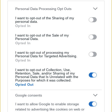
corrispettivo della cessione è
costituito dal servizio
Personal Data Processing Opt Outs
This information may also be disclosed by us to third parties
prestato
on the IAB’s List of Downstream Participants that may further
I want to opt-out of the Sharing of my
disclose it to other third parties.
personal data.
Opted In
Please note that this website/app uses one or more Google
Tania Stefanutto
-
IVA
17 GENNAIO 2019
services and may gather and store information including but
I want to opt-out of the Sale of my
Fattura elettronica: la
Personal Data.
not limited to your visit or usage behaviour. You may click to
moratoria sulle sanzioni con
Opted In
grant or deny consent to Google and its third-party tags to
beffa sul cliente
use your data for below specified purposes in below Google
I want to opt-out of processing my
consent section.
Personal Data for Targeted Advertising.
Opted In
Redazione
-
IVA
12 NOVEMBRE 2018
Fattura elettronica:
I want to opt-out of Collection, Use,
Retention, Sale, and/or Sharing of my
semplificazioni in arrivo per
Personal Data that Is Unrelated with the
gli intermediari
Purposes for which it was collected.
Opted Out
Google consents
I want to allow Google to enable storage
related to advertising like cookies on web or