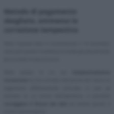
Metodo di pagamento
sbagliato, ammessa la
correzione tempestiva
Nella risposta letta in Commissione il 16 dicembre,
viene però posta in evidenza la strada già attualmente
percorribile in caso di errori.
Nelle ipotesi in cui sia
tempestivamente
riscontrata
la non corretta indicazione del mezzo di
pagamento effettivamente utilizzato, in caso ad
esempio di un errore dell’operatore, è possibile
correggere il flusso dei dati
ed evitare quindi il
rischio sanzionatorio.