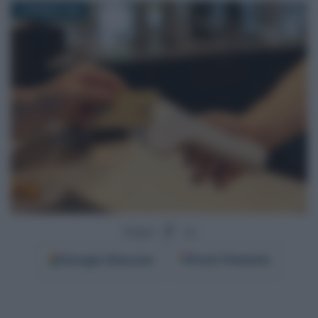
6 GENNAIO 2026
Segui
su
Google
Discover
Fonti Preferite