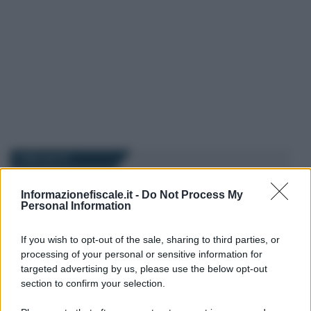
I PIÙ LETTI
Informazionefiscale.it -
Do Not Process My
Anna Maria D’Andrea
-
1 OTTOBRE 2025
Personal Information
DICHIARAZIONE DEI REDDITI
Concordato 2025/2026:
numeri più bassi del previsto
If you wish to opt-out of the sale, sharing to third parties, or
processing of your personal or sensitive information for
targeted advertising by us, please use the below opt-out
section to confirm your selection.
Francesco Oliva
-
13 OTTOBRE 2022
DICHIARAZIONE DEI REDDITI