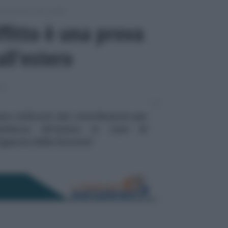
chiarazione dei redditi
affitto è una prova
all’estero
TI
re utilizzati dal contribuente per
esidenza all'estero in caso di
Agenzia delle Entrate?