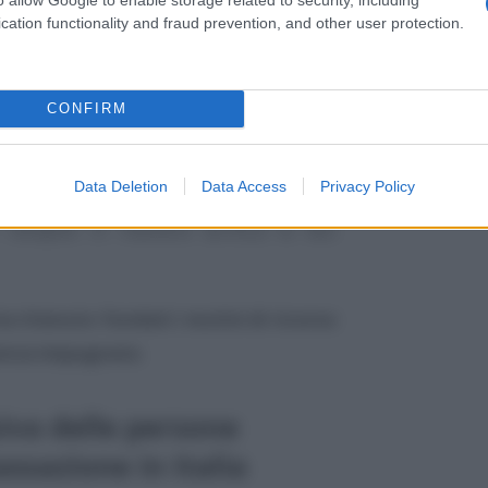
sco con effetto dal 1° novembre 1998,
cation functionality and fraud prevention, and other user protection.
o del canone di locazione e le fatture di
 e 2000 nonché il rilascio di una carta di
a parte di un istituto monegasco.
CONFIRM
o il contribuente dalla CTP, rea di non
Data Deletion
Data Access
Privacy Policy
ti citati, ulteriori elementi decisivi (ad
r recepito in maniera acritica la tesi
a ritenuto fondati i motivi di ricorso
tenza impugnata
.
iva delle persone
tassazione in Italia