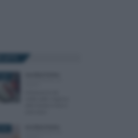
Ù LETTI
Anna Maria D’Andrea
-
 2023
DICHIARAZIONE DEI
REDDITI
Dichiarazione dei
redditi addio: l’Agenzia
delle Entrate la farà in
automatico
Anna Maria D’Andrea
-
 2025
DICHIARAZIONE DEI
REDDITI