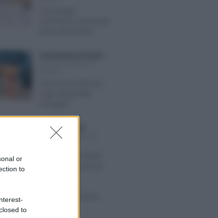
Concordato
2025/2026: numeri più
bassi del previsto
Giovambattista Palumbo
-
RE 2022
DICHIARAZIONE DEI
REDDITI
Una nuova robin tax
sugli extraprofitti
energetici
Emiliano Marvulli
-
O 2023
DICHIARAZIONE DEI
REDDITI
Stesse regole fiscali
sonal or
per la fondazione di
ection to
famiglia del
Liechtenstein
assimilabile al trust
nterest-
closed to