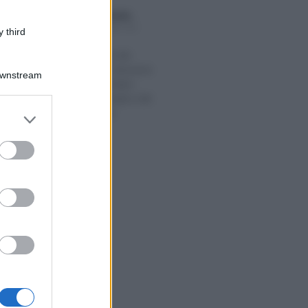
Rosy D’Elia
/
E 2021
Giuseppe Moschella
-
DICHIARAZIONE DEI
 third
REDDITI
Dichiarazione dei
redditi 2021, istruzioni
Downstream
sugli Aiuti di Stato:
l’evento formativo del
15 novembre
er and store
to grant or
ed purposes