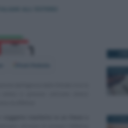
I PI
er
Fonti Preferite
22 AGOSTO
zione dall’Agenzia delle Entrate circa la
a estera si possono utilizzare diversi
sa sia effettiva
un
soggetto trasferito in un Paese a
1 OTTOBRE
ttemperi all’onere di provare l’effettiva