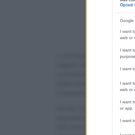
Opted 
Google 
I want t
web or d
I want t
Il contribuente proponeva
ricor
purpose
d’appello affermando, in primo 
I want 
erroneamente fondato il lor
trasferimento della residenza a 
I want t
web or d
di locazione in Montecarlo, avent
I want t
Secondo il ricorrente, il giudice 
or app.
documenti che, a suo parere, risul
I want t
della reale residenza in Montecar
I want t