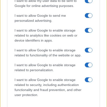
NEWSLETTER
I want to allow my user data to be sent to
Google for online advertising purposes.
Resta informato su notizie, aggiornamenti fiscali
I want to allow Google to send me
e moduli scaricabili!
personalized advertising.
I want to allow Google to enable storage
related to analytics like cookies on web or
device identifiers in apps.
I want to allow Google to enable storage
Acconsento al
trattamento dei dati personali
ai sensi degli
related to functionality of the website or app.
articoli 13-14 del GDPR 2016/679.
I want to allow Google to enable storage
related to personalization.
I want to allow Google to enable storage
Informazione Fiscale S.r.l. - P.I. / C.F.: 13886391005
related to security, including authentication
Testata giornalistica iscritta presso il Tribunale di Velletri al n°
functionality and fraud prevention, and other
14/2018
|
Iscrizione ROC n. 31534/2018
user protection.
Redazione e contatti
|
Informativa sulla Privacy
Preferenze privacy
|
Whistleblowing
|
Codice Etico
|
Modello 231
|
ISO