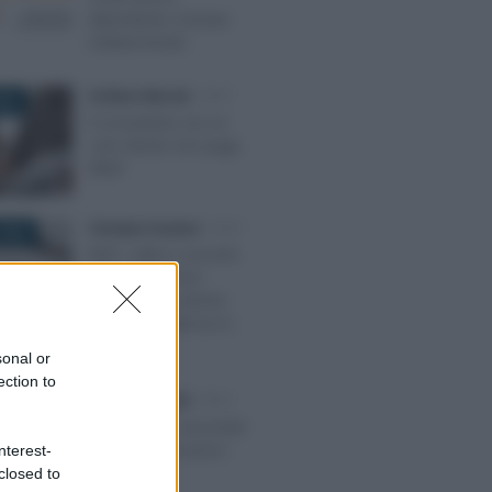
dipendente a tempo
indeterminato
Emiliano Marvulli
-
IRAP
023
Il consulente con un
solo cliente non paga
l’IRAP
Giuseppe Guarasci
-
IRAP
2022
IRAP, saldo e acconto
2022 con nuove
regole per il calcolo:
proroga scadenza in
arrivo?
sonal or
ection to
Emiliano Marvulli
-
IRAP
E 2019
Irap e studio associato
vanno di pari passo
nterest-
closed to