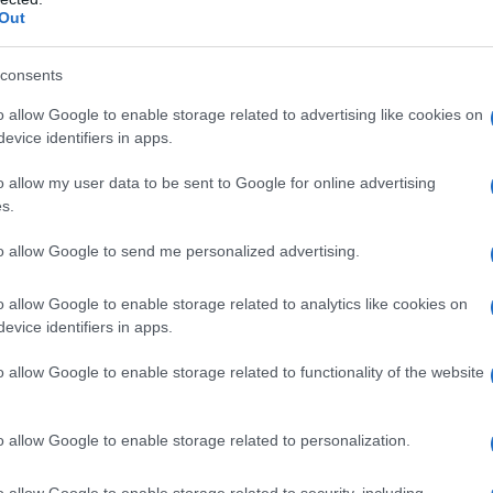
fatto che i costi incidono in maniera
Out
 termini, a parere del ricorrente è
“violata
consents
ver guardato non ai singoli beni, alla loro
volta, quanto unicamente alla loro rilevanza
o allow Google to enable storage related to advertising like cookies on
evice identifiers in apps.
lmente ottenuto”
.
o allow my user data to be sent to Google for online advertising
s.
to allow Google to send me personalized advertising.
o allow Google to enable storage related to analytics like cookies on
evice identifiers in apps.
o allow Google to enable storage related to functionality of the website
o allow Google to enable storage related to personalization.
o allow Google to enable storage related to security, including