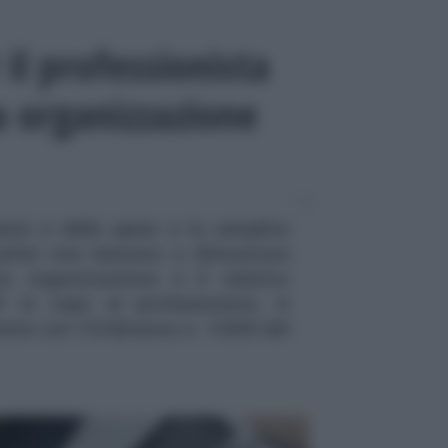
il professionista
 organizzazione
ensi e delle spese e la semplice
 primi non bastano a dimostrare
a organizzazione e il relativo
 in capo al professionista. A
zione con l'Ordinanza n. 12929 del