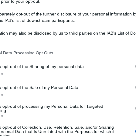
 prior to your opt-out.
 professionista dimostra l’autonoma
o stabilisce la Corte di Cassazione con
rately opt-out of the further disclosure of your personal information by
ro 12929 del 15 maggio 2019.
he IAB’s list of downstream participants.
tion may also be disclosed by us to third parties on the IAB’s List of 
uttivo è stato proposto da un
lavoratore
 that may further disclose it to other third parties.
fiuto dell’Agenzia delle entrate in merito
 that this website/app uses one or more Google services and may gath
l Data Processing Opt Outs
including but not limited to your visit or usage behaviour. You may click 
P, asseritamente non dovuta per assenza
 to Google and its third-party tags to use your data for below specifi
o opt-out of the Sharing of my personal data.
 organizzazione. In particolare il
ogle consent section.
In
lla
propria abitazione
gli spazi per lo
dotato di auto e strumenti informatici
o opt-out of the Sale of my Personal Data.
In
uo lavoro autonomo.
to opt-out of processing my Personal Data for Targeted
ing.
in sede di merito il contribuente ha
In
, lamentando
violazione dell’art. 2 del
o opt-out of Collection, Use, Retention, Sale, and/or Sharing
esumere la sussistenza dell’autonoma
ersonal Data that Is Unrelated with the Purposes for which it
lected.