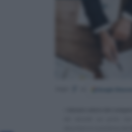
Google
Discov
Segui
su
L’
elevato valore dei compens
dei secondi sui primi non
desumere la sussistenza dell’