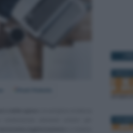
I PI
4 MAGGIO 2
er
Fonti Preferite
i e delle spese
e la semplice incidenza
 costituiscono elementi univoci per
2 NOVEMBR
autonoma organizzazione
e il relativo