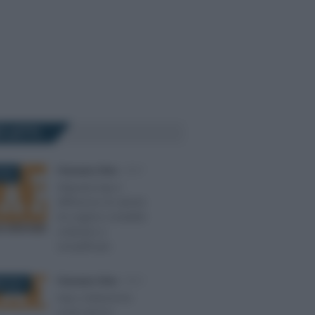
Ù LETTI
Francesco Oliva
-
IRAP
018
Aliquota Irap e
differenze di calcolo
tra regime contabile
ordinario e
semplificato
Francesco Oliva
-
IRAP
E 2017
Irap e deduzione
costo lavoro