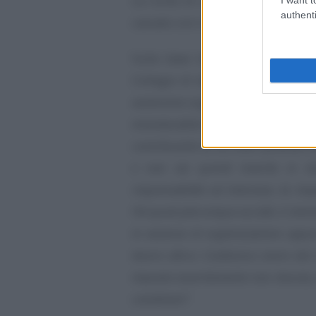
La Corte di Cassazione ha ritenu
authenti
cassato con rinvio la decisione i
Sulla base di un filone giurispr
Collegio di legittimità ha ribadi
autonoma organizzazione, il cui acc
insindacabile in sede di legittimità
contribuente a) sia sotto qualsiasi 
e non sia quindi inserito in stru
responsabilità od interesse; b) im
l’id quod plerumque accidit, il minimo
in assenza di organizzazione oppu
lavoro altrui. Costituisce onere del
imposta asseritamente non dovuta, 
condizioni”
.