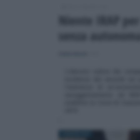
/
/
/
Fisco
Imposte
Irap
Niente IRAP per 
senza autonoma
Emiliano Marvulli
-
IRAP
L'elevato valore dei comp
incidenza dei secondi sui
l'esistenza di un'autonom
assoggettamento ad IRAP
stabilirlo la Corte di Cassa
2019.
19 MAGGIO 2019