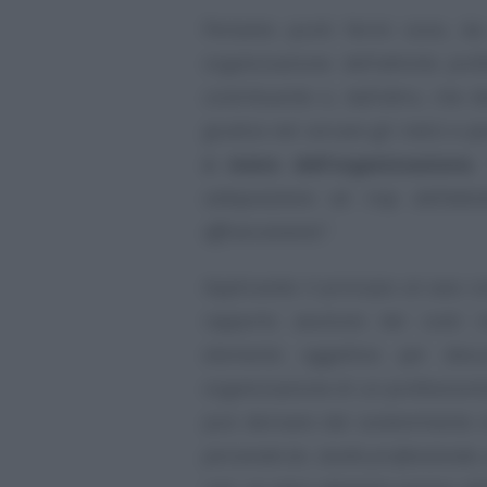
Pertanto punti fermi sono, da
organizzazione dell’attività pr
contribuente e, dall’altro, che 
giudice nel cercare gli indizi e p
o meno dell’organizzazione
sottoposizione ad Irap dell’atti
affrancamento”
.
Applicando il principio al caso c
rapporto assoluto dei costi r
elemento oggettivo per desu
organizzazione di un professionist
può derivare dal sostenimento 
personale (es. studio professionale,