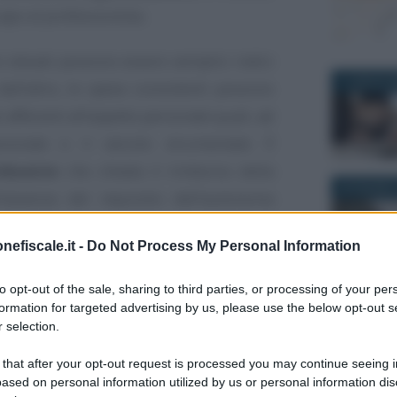
apo al professionista.
si elevati possono essere semplici indici
1 LUGLIO 2
 dall’altro, le spese consistenti possono
 afferenti all’aspetto personale quali, ad
sionale e il veicolo strumentale. È
ribuente
che chieda il rimborso della
20 GIUGNO 
’assenza del requisito dell’autonoma
nefiscale.it -
Do Not Process My Personal Information
la
Corte di Cassazione
con l’
Ordinanza
to opt-out of the sale, sharing to third parties, or processing of your per
formation for targeted advertising by us, please use the below opt-out s
 selection.
27 OTTOBR
ione - Ordinanza numero 12929 del
 that after your opt-out request is processed you may continue seeing i
ased on personal information utilized by us or personal information dis