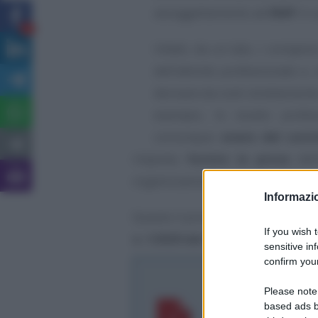
assoggettamento ad
IRAP
in c
8
Infatti, da un lato, i compen
dell’attività professionale e,
derivare da costi strettamente
esempio, lo studio profes
comunque
onere del cont
imposta
fornire la prova
dell
organizzazione.
Informazio
Questo il principio affermato dal
If you wish 
n. 12929 del 15 maggio 2019
.
sensitive in
confirm your
Corte di Cassaz
Please note
15 maggio 2019
based ads b