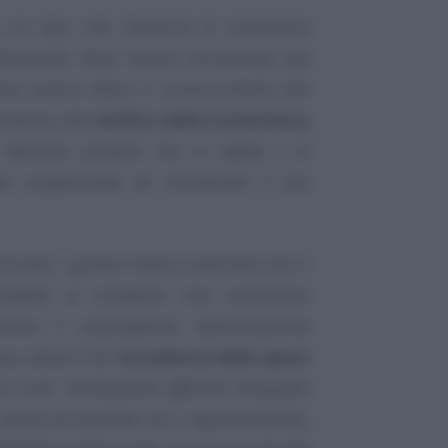
 un lato, che l’assenza di autonoma
ofessionale deve essere dimostrata dal
deve essere libero il convincimento del
ervenire alla
verifica della sussistenza
,
“tenendo presente che la regola è la
vità professionale ed eccezionale il suo
oncreto, i giudici hanno osservato che il
ispetto ai compensi non costituisce
mere il presupposto dell’autonoma
a, atteso che l’
eccedenza delle spese
di costi
“strettamente afferenti all’aspetto
 veicolo strumentale, etc.), rappresentando,