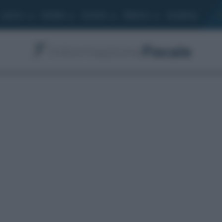
Lavoro
Moduli
Società
Bilancio
Academy