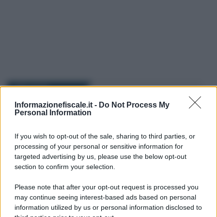
I PIÙ LETTI
Informazionefiscale.it -
Do Not Process My
Personal Information
Giuseppe Guarasci
-
PENSIONI
29 GIUGNO 2023
Avvisi INPS iscrizione
gestione separata senza
If you wish to opt-out of the sale, sharing to third parties, or
sanzioni (ma conviene
processing of your personal or sensitive information for
rispondere)
targeted advertising by us, please use the below opt-out
section to confirm your selection.
Please note that after your opt-out request is processed you
Guendalina Grossi
-
PENSIONI
21 GENNAIO 2022
may continue seeing interest-based ads based on personal
Pensione integrativa: cos’è e
information utilized by us or personal information disclosed to
come funziona?