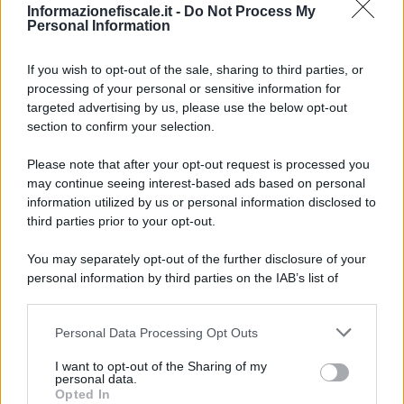
Bonus Sud e credito
Informazionefiscale.it -
Do Not Process My
Personal Information
d’imposta ZES e ZLS:
domanda dall’8 giugno per le
spese del 2023
If you wish to opt-out of the sale, sharing to third parties, or
processing of your personal or sensitive information for
targeted advertising by us, please use the below opt-out
Anna Maria D’Andrea
-
IMPOSTE
section to confirm your selection.
4 MARZO 2020
Bonus registratore di cassa
telematico 2020: come
Please note that after your opt-out request is processed you
funziona? Le istruzioni
may continue seeing interest-based ads based on personal
information utilized by us or personal information disclosed to
third parties prior to your opt-out.
Anna Maria D’Andrea
-
IMPOSTE
17 APRILE 2026
You may separately opt-out of the further disclosure of your
Rottamazione quinquies
personal information by third parties on the IAB’s list of
2026, domanda in scadenza.
downstream participants.
Pochi giorni per adesione,
modifica e revoca
Personal Data Processing Opt Outs
This information may also be disclosed by us to third parties
on the IAB’s List of Downstream Participants that may further
I want to opt-out of the Sharing of my
disclose it to other third parties.
personal data.
Anna Maria D’Andrea
-
IMPOSTE
5 NOVEMBRE 2025
Opted In
Rottamazione quinquies, lo