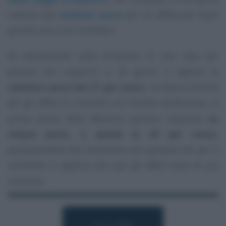
relativa alla
cedolare secca
per chi affitta per brevi
periodi uno o più immobili.
Se attualmente sulla locazione di una casa per
periodi non superiori a 30 giorni si applica la
cedolare secca del 21 per cento
, la stessa prevista
per gli affitti di immobili con finalità residenziale, la
prima bozza della Manovra portava l’aliquota
su
cinque punti, e quindi al 26 per cento
,
equiparandola alla tassazione più gravosa che per il
momento si applica solo per gli affitti brevi di più
immobili.