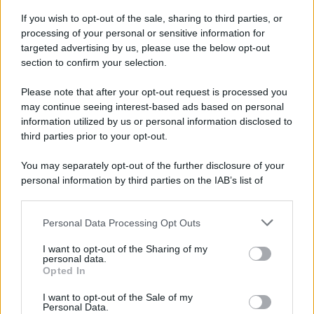
AFFITTI
If you wish to opt-out of the sale, sharing to third parties, or
Cedolare secca, tassa Airbnb
processing of your personal or sensitive information for
sospesa: cosa cambia per gli
targeted advertising by us, please use the below opt-out
affitti brevi
section to confirm your selection.
Please note that after your opt-out request is processed you
Francesco Oliva
-
26 APRILE 2017
may continue seeing interest-based ads based on personal
CEDOLARE SECCA SUGLI
AFFITTI
information utilized by us or personal information disclosed to
third parties prior to your opt-out.
Cedolare secca locazioni
brevi: la “norma Airbnb”
You may separately opt-out of the further disclosure of your
entrerà in vigore il 1° giugno
personal information by third parties on the IAB’s list of
2017
downstream participants.
Personal Data Processing Opt Outs
This information may also be disclosed by us to third parties
Anna Maria D’Andrea
-
30 OTTOBRE 2019
CEDOLARE SECCA SUGLI
on the IAB’s List of Downstream Participants that may further
I want to opt-out of the Sharing of my
AFFITTI
disclose it to other third parties.
personal data.
Cedolare secca affitti 2019:
Opted In
Please note that this website/app uses one or more Google
come funziona, calcolo
services and may gather and store information including but
tassazione e scadenza
I want to opt-out of the Sale of my
Personal Data.
not limited to your visit or usage behaviour. You may click to