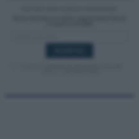
Iscriviti alla nostra newsletter
Resta informato su notizie, aggiornamenti fiscali
e moduli scaricabili!
Acconsento al
trattamento dei dati personali
ai sensi degli
articoli 13-14 del GDPR 2016/679.