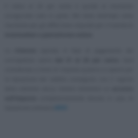
Il rialzo al 26 per cento è quindi al momento
scongiurato solo in parte. Nel testo bollinato resta
l’aumento per gli affitti brevi stipulati per il tramite di
intermediari o piattaforme online
.
La
ritenuta
operata in fase di pagamento del
corrispettivo salirà
dal 21 al 26 per cento
. Sarà
considerata a titolo di imposta qualora si opterà per
la tassazione del reddito conseguito con il regime
della cedolare secca, mentre diventerà un
acconto
sull’imposta
complessivamente dovuta in caso di
tassazione ordinaria
IRPEF
.