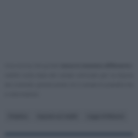
Una norma che quindi
tassa in maniera differente
i
redditi sulla base del canale utilizzato per la stipula
dei contratti, penalizzando chi si avvale di piattaforme
e intermediari.
Pubblico
Imposte sui redditi
Legge di Bilancio