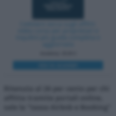
Cedolare secca sugli affitti:
video corso per proprietari e
inquilini più guida completa e
aggiornata
Academy: 25,00 €
VEDI SU ACADEMY
Ritenuta al 26 per cento per chi
affitta tramite portali online,
sale la “tassa Airbnb e Booking”