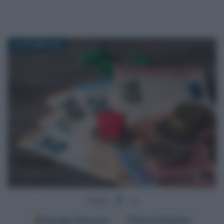
22 OTTOBRE 2025
Segui
su
Google
Discover
Fonti Preferite