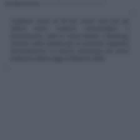
Anna Maria D’Andrea
-
CEDOLARE SECCA SUGLI AFFITTI
Cedolare secca al 26 per cento solo per gli
affitti brevi tramite intermediari e
piattaforme. Sale la tassa Airbnb e Booking,
mentre nulla cambia per le locazioni stipulate
direttamente. Le novità contenute nel testo
bollinato della Legge di Bilancio 2026