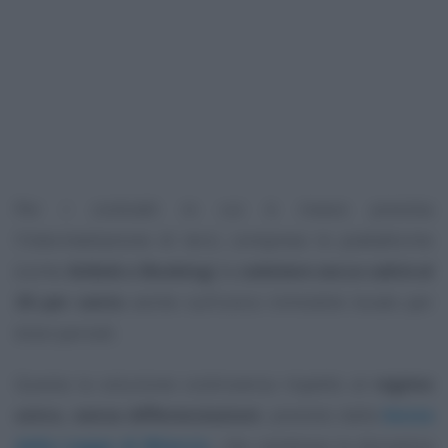
Per i contratti in cui è invece prevista
l’intermediazione di terzi, comprese le piattaforme
(come
Aribnb o Booking
) la
cedolare secca salirà al
26 per cento
anche sull’unico immobile locato per
brevi periodi.
Questa la soluzione controversa rispetto al
regime
unico, senza differenziazioni
, previsto dalla
bozza
della Legge di Bilancio
, che cambiava la disciplina