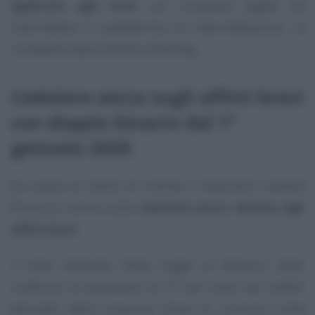
applicata agli host
sui compensi pagati da
intermediari e piattaforme di intermediazione, la
cosiddetta tassa Airbnb e Booking.
Cedolare secca sugli affitti brevi
con doppio binario dal 1°
gennaio 2026
Da subito al centro di critiche e malumori, cambia
forma la norma sulla
cedolare secca relativa agli
affitti brevi
.
Il testo bollinato della Legge di Bilancio 2026
conferma la tassazione al 21 per cento dei redditi
derivanti dalla locazione breve di un’unica unità