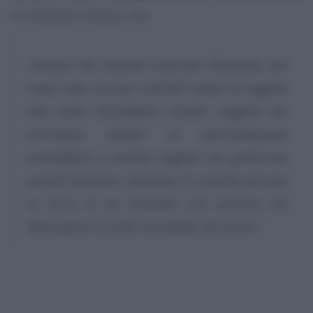
immobiliare all’anno, ma:
“sempre che, durante il periodo d’imposta, non
siano stati conclusi contratti aventi ad oggetto
tale unità immobiliare tramite soggetti che
esercitano attività di intermediazione
immobiliare o tramite soggetti che gestiscono
portali telematici, mettendo in contatto persone
in cerca di un immobile con persone che
dispongono di unità immobiliari da locare.”