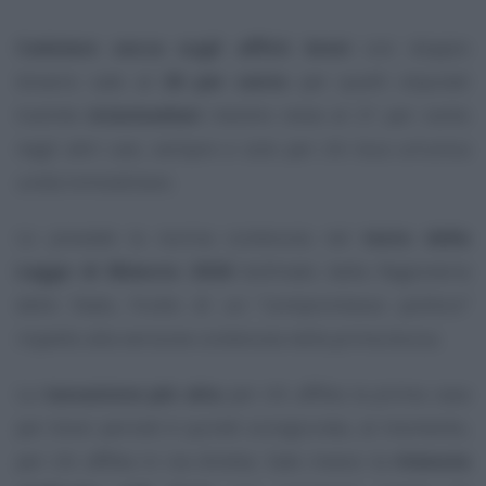
Cedolare secca sugli affitti brevi
con doppio
binario: sale al
26 per cento
per quelli stipulati
tramite
intermediari
mentre resta al 21 per cento
negli altri casi, sempre e solo per chi loca un’unica
unità immobiliare.
Lo prevede la norma contenuta nel
testo della
Legge di Bilancio 2026
bollinato dalla Ragioneria
dello Stato, frutto di un “compromesso politico”
rispetto alla versione contenuta nella prima bozza.
La
tassazione più alta
per chi affitta la prima casa
per brevi periodi è quindi scongiurata, al momento,
per chi affitta in via diretta. Sale invece la
ritenuta