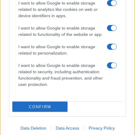
I want to allow Google to enable storage
related to analytics like cookies on web or
device identifiers in apps.
I want to allow Google to enable storage
Acconsento al
trattamento dei dati personali
ai sensi degli
related to functionality of the website or app.
articoli 13-14 del GDPR 2016/679.
I want to allow Google to enable storage
related to personalization.
I want to allow Google to enable storage
Informazione Fiscale S.r.l. - P.I. / C.F.: 13886391005
related to security, including authentication
Testata giornalistica iscritta presso il Tribunale di Velletri al n°
functionality and fraud prevention, and other
14/2018
|
Iscrizione ROC n. 31534/2018
user protection.
Redazione e contatti
|
Informativa sulla Privacy
Preferenze privacy
|
Whistleblowing
|
Codice Etico
|
Modello 231
|
ISO
9001:2015
CONFIRM
Data Deletion
Data Access
Privacy Policy
15