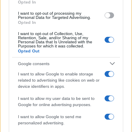
Opted In
grant or deny consent to Google and its third-party tags to
use your data for below specified purposes in below Google
Anna Maria D’Andrea
-
8 GENNAIO 2021
I want to opt-out of processing my
consent section.
CEDOLARE SECCA SUGLI
Personal Data for Targeted Advertising.
AFFITTI
Opted In
Cedolare secca affitti brevi
I want to opt-out of Collection, Use,
2021, operativa la stretta
Retention, Sale, and/or Sharing of my
della Legge di Bilancio: cosa
Personal Data that Is Unrelated with the
Purposes for which it was collected.
cambia
Opted Out
Google consents
I want to allow Google to enable storage
related to advertising like cookies on web or
device identifiers in apps.
Iscriviti alla nostra
NEWSLETTER
I want to allow my user data to be sent to
Google for online advertising purposes.
Resta informato su notizie, aggiornamenti fiscali
I want to allow Google to send me
e moduli scaricabili!
personalized advertising.