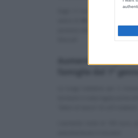
authenti
Dagli 11 euro previsti in prece
valore di
30 euro in più
, ricono
possesso della
certificazione p
Ebincolf.
Aumenti di stipendio
famiglie dal 1° gen
La lunga trattativa per il rinno
domestici è stata legata anche all
“datori di lavoro” di colf e badanti
L’aumento lordo di 100 euro, p
sarà distribuito in tre anni: