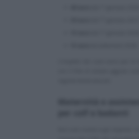
40 euro
dal 1° gennaio 2026
30 euro
dal 1° gennaio 2027
15 euro
dal 1° gennaio 2028
15 euro
da settembre 2028.
L’impatto dei costi extra per le
con il fine di evitare aggravi sul
regolarmente assunti.
Maternità e assiste
per colf e badanti
Non solo novità sugli stipendi, 