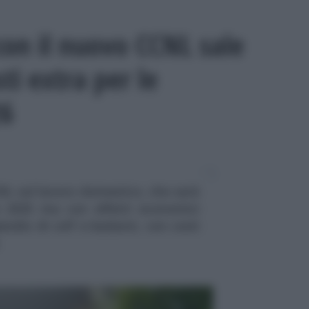
con il nuovo CCNL sale
ti extra per le
26
NL sul lavoro domestico, che sarà
 2025 ma con effetti economici
ipendio di colf e badanti, con costi