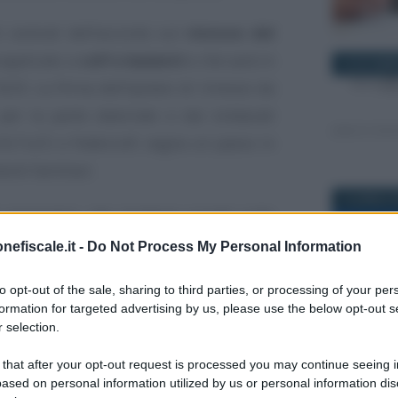
 centrali dell’accordo sul
rinnovo del
applicato a
colf e badanti
e che sarà in
22 NOVEMB
25. La firma dell’ipotesi di rinnovo da
er la parte datoriale e dai sindacati
 UILTuCS e Federcolf, segna un passo in
enti familiari.
19 APRILE 
 economici, che incidono quindi sullo
badanti regolarmente assunti, ma anche
nefiscale.it -
Do Not Process My Personal Information
to opt-out of the sale, sharing to third parties, or processing of your per
formation for targeted advertising by us, please use the below opt-out s
il nuovo CCNL sale lo
 selection.
21 MAGGIO 
ordi e
 that after your opt-out request is processed you may continue seeing i
ased on personal information utilized by us or personal information dis