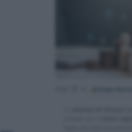
Google
Discov
Segui
su
Un
aumento di 100 euro
spa
parallelo ad un
bonus lega
legate alla maternità e all’assi