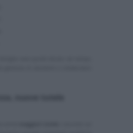
;
;
;
 famiglie sarà quindi diluito nel tempo,
la gestione di assistenti e collaboratori
nza, nuove tutele
ma anche
maggiori tutele
. L’accordo sul