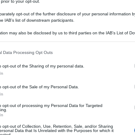
 prior to your opt-out.
rately opt-out of the further disclosure of your personal information by
al 1° novembre 2025
ma, dal punto di
he IAB’s list of downstream participants.
stipendio
faranno sentire i logo effetti
tion may also be disclosed by us to third parties on the IAB’s List of 
 that may further disclose it to other third parties.
 il 29 ottobre, prevede un
aumento dei
 that this website/app uses one or more Google services and may gath
l Data Processing Opt Outs
including but not limited to your visit or usage behaviour. You may click 
o lordi
a regime sul livello medio BS,
 to Google and its third-party tags to use your data for below specifi
o opt-out of the Sharing of my personal data.
euro
per il recupero del costo della vita
ogle consent section.
In
se dei dati ISTAT, che porta al 90 per
 minimi retributivi.
o opt-out of the Sale of my Personal Data.
In
to opt-out of processing my Personal Data for Targeted
ing.
In
o opt-out of Collection, Use, Retention, Sale, and/or Sharing
ersonal Data that Is Unrelated with the Purposes for which it
lected.