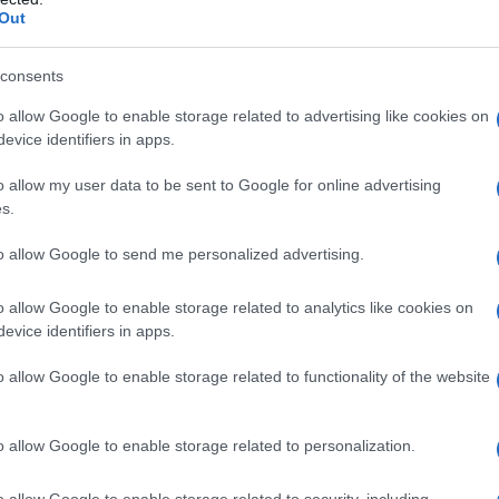
Out
consents
o allow Google to enable storage related to advertising like cookies on
evice identifiers in apps.
o nei comunicati diffusi dalle diverse
o allow my user data to be sent to Google for online advertising
to ai lavori e alle trattative, durate più
s.
nto del nuovo contratto dei
lavoratori
to allow Google to send me personalized advertising.
o allow Google to enable storage related to analytics like cookies on
evice identifiers in apps.
ione, 30 euro in più
o allow Google to enable storage related to functionality of the website
tificati”
i lavoratori domestici sarà anche il
o allow Google to enable storage related to personalization.
lla formazione
.
o allow Google to enable storage related to security, including