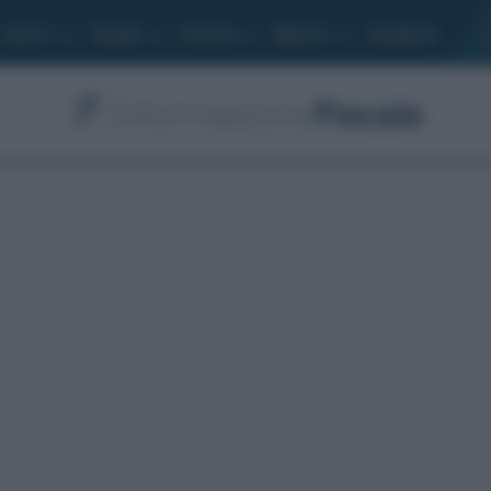
Lavoro
Moduli
Società
Bilancio
Academy