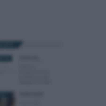
Ù LETTI
Tommaso Gavi
-
RE 2020
LEGGI E PRASSI
Ecobonus e
sismabonus: bonus
combinato per ogni
tipologia di immobile
Giuseppe Guarasci
-
2021
LEGGI E PRASSI
Cos’è il CCNL?