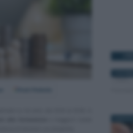
I PI
16 NOVEMB
er
Fonti Preferite
lmato su tre anni, dal 2026 al 2028, in
to alla formazione
e maggiori tutele
26 MAGGIO 
stenza di familiari con disabilità.