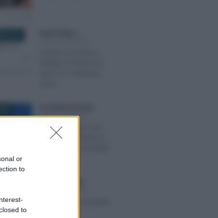
Alessio Mauro
-
RE 2018
LEGGI E PRASSI
Libretti al portatore,
obbligo di estinzione
entro il 31 dicembre
2018
Anna Maria D’Andrea
-
2022
LEGGI E PRASSI
Bonus decoder over
70: come richiedere e
prenotare la consegna
gratis a casa
sonal or
ection to
Ginevra Franzoni
-
2025
LEGGI E PRASSI
nterest-
Investimenti sostenibili
closed to
4.0, stop alle