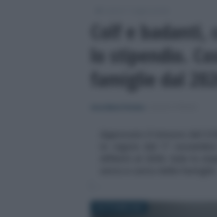
/
/
Lavoro
Leggi e prassi
Colf e badanti, 
lo stipendio. Cos
famiglie dal 20
Anna Maria D’Andrea
-
LEGGI E PRASSI
Approvato il rinnovo del CC
in vigore dal 1° novembre
differiti al 2026. Sale lo st
extra a carico delle famiglie
30 OTTOBRE 2025