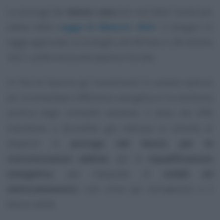
La proroga dei
bonus casa
era una delle novità più
attese della
Legge di Bilancio 2022
. Il disegno di
legge approvato in Consiglio dei Ministri il 28 ottobre
2021 conferma le anticipazioni fornite.
Al fine di favorire gli investimenti in ambito edilizio
ed incrementare l’efficienza energetica e la resilienza
sismica degli immobili esistenti, il testo del DPB
trasmesso a Bruxelles già indicava la volontà di
disporre la
proroga dei bonus per le
ristrutturazioni edilizie
, per la
riqualificazione
energetica
, per l’acquisto di
mobili ed
elettrodomestici
, così come per sismabonus e il
bonus verde.