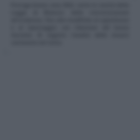
Proroga bonus casa 2022, tutte le novità della
Legge di Bilancio: dalle ristrutturazioni
all'ecobonus, fino alle modifiche al superbonus
e al ripescaggio con riduzione del bonus
facciate. Di seguito l'analisi delle misure
contenute nel testo.