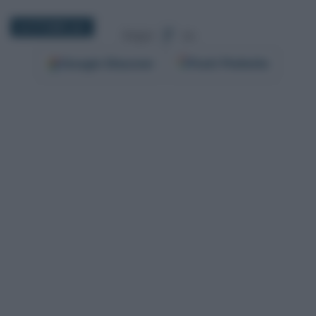
29 OTTOBRE 2021
Segui
su
Google
Discover
Fonti Preferite