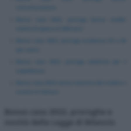
ristrutturazione
Bonus casa 2022, proroga bonus mobili.
Limite di spesa a 5.000 euro
Bonus casa 2022, proroga ecobonus 50 e 65
per cento
Bonus casa 2022, proroga selettiva per il
superbonus
Bonus casa 2022 senza cessione del credito e
sconto in fattura
Bonus casa 2022, proroghe e
novità della Legge di Bilancio