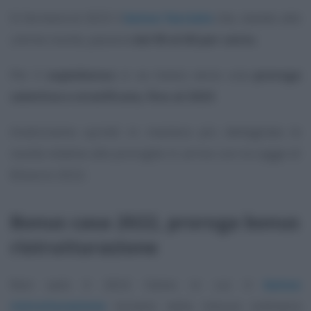
Si fermerà al 2023 il
bonus facciate
che, stando alle
ultime novità, passerà
dal 90 al 60 per cento
.
Per il
superbonus
si va invece verso una
proroga
selettiva e stratificata, fino al 2023
.
Analizziamo quindi in maniera più dettagliata le
novità relative alle proroghe in arrivo con la Legge di
Bilancio 2022.
Bonus casa 2022, proroga bonus
ristrutturazione
Non sarà il 2022 l’anno in cui il
bonus
ristrutturazione
tornerà nella misura ordinaria