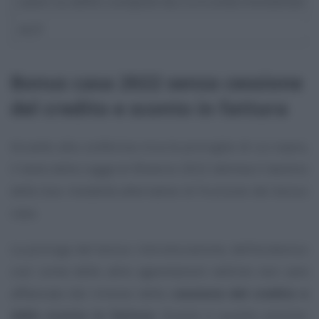
Lavori su edifici composti da 2 a 4 unità immobiliari 
IACP
Bonus casa 2022 senza cessione
del credito e sconto in fattura
Accanto alla conferma circa le proroghe di cui sopra,
il testo della Legge di Bilancio 2022 delinea il destino
delle due modalità alternative di fruizione dei bonus
casa.
La proroga del bonus ristrutturazione, dell’ecobonus
così come delle altre agevolazioni edilizie non sarà
affiancata dal rinnovo della
cessione del credito e
dello sconto in fattura
. Questo è quanto previsto