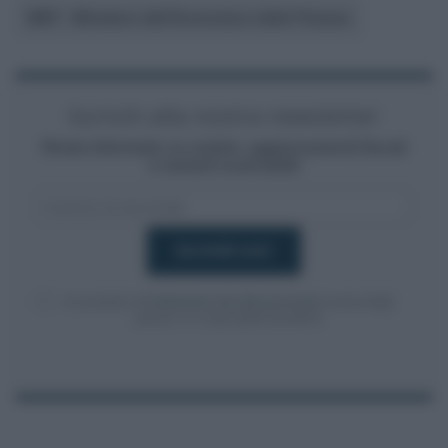
MEF - Ministero dell’Economia e delle Finanze
Iscriviti alla nostra newsletter
Resta informato su notizie, aggiornamenti fiscali
e moduli scaricabili!
Acconsento al
trattamento dei dati personali
ai sensi degli
articoli 13-14 del GDPR 2016/679.