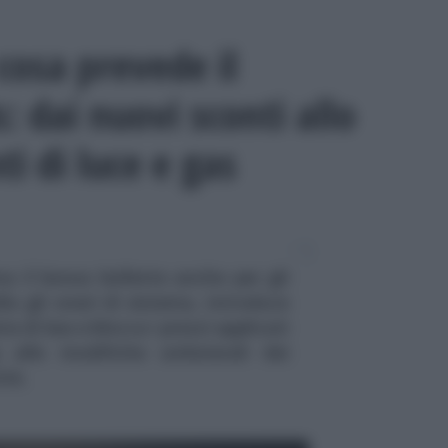
cosa prevede il
s: dai nuovi sconti allo
i di luce e gas
ma il bonus bollette anche per gli
la gli oneri di sistema, introduce
 di bas e blocca i prezzi applicati
 alle modifiche unilaterali dei
ità.