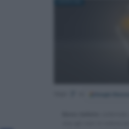
5 AGOSTO 2022
Google
Discov
Segui
su
Bonus bollette
confermato 
stop agli oneri di sistema s