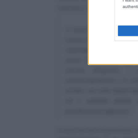
authenti
calamitosi, così come per gli over
“a decorrere dal 1° gennaio 
servizio di fornitura di ultima 
vulnerabili di cui al comma 2-
prezzo che rifletta il costo
mercato all’ingrosso, i c
commercializzazione e le cond
servizio, così come definiti da
reti e ambiente (ARERA)
periodicamente aggiornati.”
Si va quindi verso la previsione, 