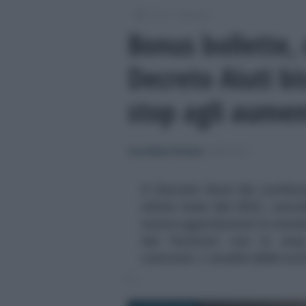
/
/
Fisco
Imposte
Bonus bollette, 
Decreto Aiuti bi
stop agli aument
Anna Maria D’Andrea
-
IMPOSTE
Il Decreto Aiuti bis confer
ultimi mesi del 2022, cancel
nuove agevolazioni in materia
dai fornitori con lo stop
contratti. L'analisi delle nov