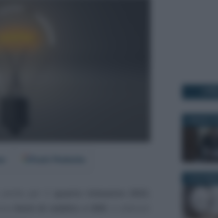
I PI
6 MARZO 2
er
Fonti Preferite
10 NOVEMB
anche per il
quarto trimestre 2022
,
enza
limiti di reddito o ISEE
, e ulteriori