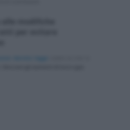
e di contribuenti.
 alle modifiche
atti per evitare
as
uovo decreto legge
contro la crisi in
er
bloccare gli aumenti di luce e gas
.