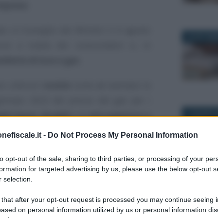
imprese
.
o in Consiglio dei Ministri il 4 agosto
28 SETTEM
ure a tutela dei consumatori e, in
ollette di luce e gas
.
no ulteriori
novità
come ad esempio la
gennaio 2023 del prezzo del gas per i
diti bassi
,
disabili
e di
età superiore a
7 GIUGNO 2
nefiscale.it -
Do Not Process My Personal Information
la bozza del Decreto Aiuti bis dispone lo
to opt-out of the sale, sharing to third parties, or processing of your per
 dei contratti
, con il fine di bloccare gli
formation for targeted advertising by us, please use the below opt-out s
 selection.
la sospensione fino al 31 ottobre delle
21 GENNAIO
ttiva.
 that after your opt-out request is processed you may continue seeing i
ased on personal information utilized by us or personal information dis