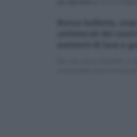
gas agevolati
per alcune categori
Bonus bollette, stop
unilaterali dei contr
aumenti di luce e g
Non solo bonus economici. Il
n
corso prevede ulteriori misure p