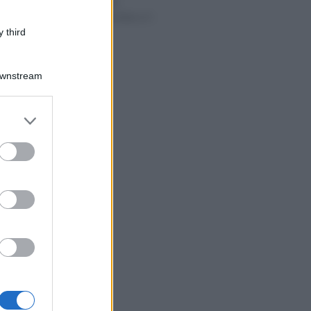
per il secondo
coniuge: intervista a C.
Cottarelli
 third
Downstream
er and store
to grant or
ed purposes