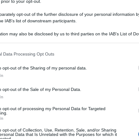
 prior to your opt-out.
eri generali
di sistema per il quarto
imiti di reddito o ISEE.
rately opt-out of the further disclosure of your personal information by
he IAB’s list of downstream participants.
 prevede il Decreto
tion may also be disclosed by us to third parties on the IAB’s List of 
 that may further disclose it to other third parties.
sconti allo stop agli
 that this website/app uses one or more Google services and may gath
l Data Processing Opt Outs
as
including but not limited to your visit or usage behaviour. You may click 
 to Google and its third-party tags to use your data for below specifi
o opt-out of the Sharing of my personal data.
ogle consent section.
quarto trimestre 2022 le
agevolazioni
In
riconosciute ai clienti in condizioni
o opt-out of the Sale of my Personal Data.
i condizioni di salute.
In
pplicarsi il
limite ISEE di 12.000 euro
to opt-out of processing my Personal Data for Targeted
ing.
 21/2022.
In
o opt-out of Collection, Use, Retention, Sale, and/or Sharing
ersonal Data that Is Unrelated with the Purposes for which it
lected.