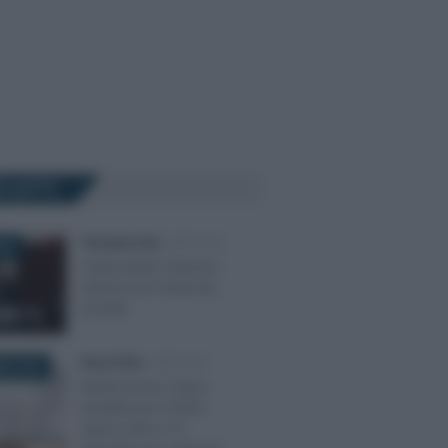
Ù LETTI
Tommaso Gavi
-
IMPOSTE
025
Criptovalute: l’importo
minimo per l’imposta
di bollo
Rosy D’Elia
-
IMPOSTE
RE 2023
Niente bonus acqua
potabile per il 2024:
spese entro il 31