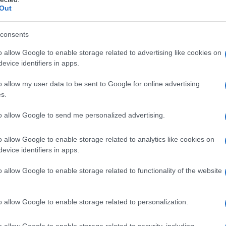
Out
consents
o allow Google to enable storage related to advertising like cookies on
evice identifiers in apps.
o allow my user data to be sent to Google for online advertising
s.
to allow Google to send me personalized advertising.
ste dalla
bozza del Decreto Aiuti bis
,
glio dei Ministri. Ma non solo.
o allow Google to enable storage related to analytics like cookies on
evice identifiers in apps.
no previsti nuovi strumenti a sostegno
o allow Google to enable storage related to functionality of the website
o allow Google to enable storage related to personalization.
i di redditi bassi, di disabili, titolari di
tture abitative di emergenza dopo eventi
o allow Google to enable storage related to security, including