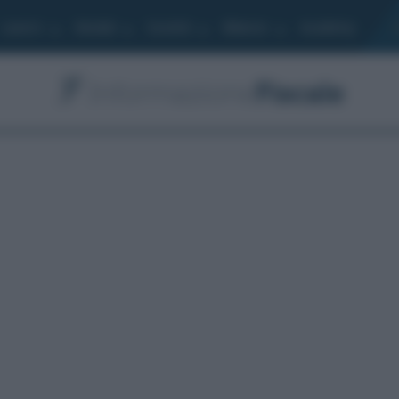
Lavoro
Moduli
Società
Bilancio
Academy