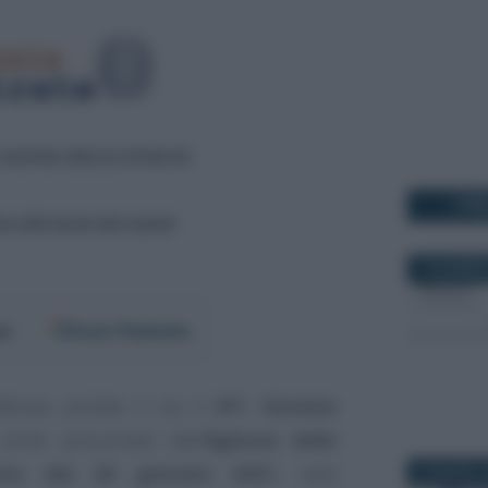
I PI
7 DICEMBRE
er
Fonti Preferite
ebbraio prende il via il
SIT- Sistema
 come annunciato dall’
Agenzia delle
ento del 26 gennaio 2021
, sarà
26 MARZO 2