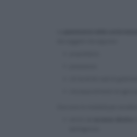
Le
planimetrie delle unità immo
dai soggetti che seguono:
proprietario;
possessore;
chi ha diritti reali di godim
chiunque dimostri di agire p
Due sono le modalità per acceder
servizi ad
accesso diretto
d
dell’Agenzia;