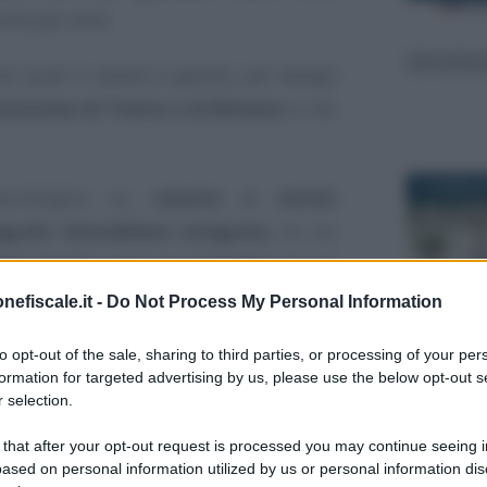
area per area.
nei quali il catasto è gestito, per delega
utonome di Trento e di Bolzano
e che
19 FEBBRAI
tecnologico su
catasto e servizi
grafe immobiliare integrata
, la cui
delle Entrate: sarà un
contenitore
in cui
laborati catastali registrati nel sistema
nefiscale.it -
Do Not Process My Personal Information
finanziaria.
to opt-out of the sale, sharing to third parties, or processing of your per
formation for targeted advertising by us, please use the below opt-out s
tutte le
istruzioni
e un
glossario
di
20 NOVEMB
 selection.
tazione di atti ed elaborati.
 that after your opt-out request is processed you may continue seeing i
ased on personal information utilized by us or personal information dis
 punti
: