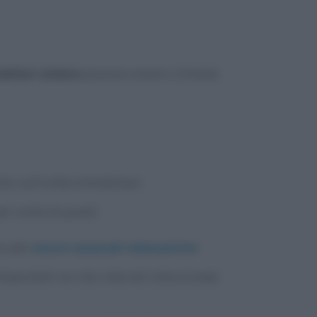
biliari urbane
possono essere richieste
ento sull’unità immobiliare
er conto di questi.
e alle
visure catastali telematiche
:
isponibili sul sito internet istituzionale