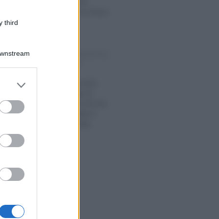
la mancanza di
abitabilità non è forza
maggiore
 third
Rosy D’Elia
-
BRE 2021
Downstream
IMPOSTE DI REGISTRO,
IPOTECARIE E
CATASTALI
er and store
Bonus prima casa,
to grant or
niente obbligo di
ed purposes
residenza per chi vive
all’estero anche in
caso di secondo
acquisto