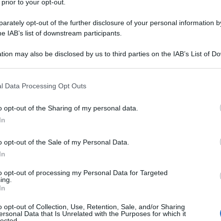
 prior to your opt-out.
rato del Territorio;
rately opt-out of the further disclosure of your personal information by
he IAB’s list of downstream participants.
28 SETTEM
tion may also be disclosed by us to third parties on the IAB’s List of 
ali;
 that may further disclose it to other third parties.
 that this website/app uses one or more Google services and may gath
l Data Processing Opt Outs
including but not limited to your visit or usage behaviour. You may click 
izi di visura telematica;
 to Google and its third-party tags to use your data for below specifi
o opt-out of the Sharing of my personal data.
ogle consent section.
 dati catastali per i sistemi informatici
In
ioni;
o opt-out of the Sale of my Personal Data.
acquisite tramite SMIDT;
In
dei dati catastali per le pubbliche
to opt-out of processing my Personal Data for Targeted
ing.
 “web”;
In
ivi;
o opt-out of Collection, Use, Retention, Sale, and/or Sharing
ersonal Data that Is Unrelated with the Purposes for which it
lected.