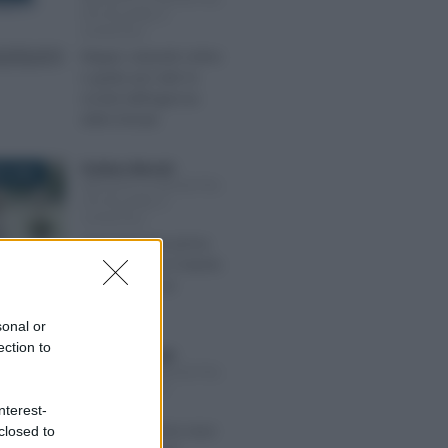
IPOTECARIE E
CATASTALI
Mappe catastali online
e gratis per tutti: le
novità dall’Agenzia
delle Entrate
Emiliano Marvulli
-
O 2022
IMPOSTE DI REGISTRO,
IPOTECARIE E
CATASTALI
Agevolazione prima
casa salva se il ritardo
è imputabile al
Comune
sonal or
ection to
Emiliano Marvulli
-
RE 2021
IMPOSTE DI REGISTRO,
IPOTECARIE E
CATASTALI
nterest-
Beneficio prima casa:
closed to