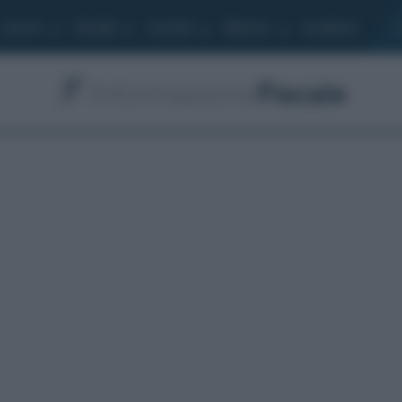
Lavoro
Moduli
Società
Bilancio
Academy