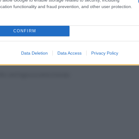
secondo le modalità specificate nel
cation functionality and fraud prevention, and other user protection.
trici e documenti tecnici d’ausilio alla
CONFIRM
giornamento geometrico sono accessibili
Data Deletion
Data Access
Privacy Policy
ici dell’Agenzia delle Entrate.