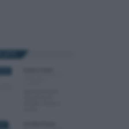
Ù LETTI
Domenico Catalano
-
 2025
IMPOSTE DI REGISTRO,
IPOTECARIE E
CATASTALI
Agevolazioni prima
casa nel caso di
contratto a favore di
un terzo
Anna Maria D’Andrea
-
025
IMPOSTE DI REGISTRO,