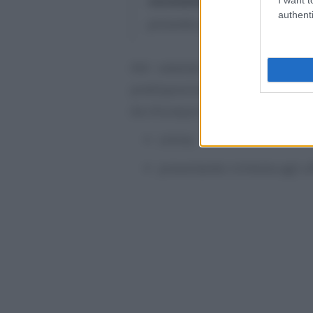
normativa di riferimento
e 
authenti
presente provvedimento”
.
Atti catastali, elaborati planime
predisposizione degli atti di ag
da chiunque in
due modalità
:
online;
presentando richiesta agli uff