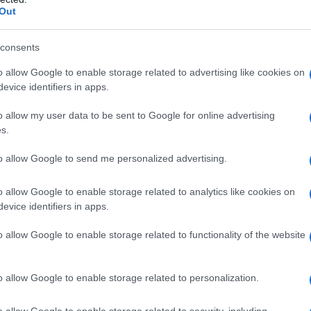
Out
consents
o allow Google to enable storage related to advertising like cookies on
matiche: il 1°
evice identifiers in apps.
 Sistema Integrato
o allow my user data to be sent to Google for online advertising
s.
to allow Google to send me personalized advertising.
e Entrate nel documento dedicato, la
o allow Google to enable storage related to analytics like cookies on
del Territorio, SIT
, non modifica la
evice identifiers in apps.
o allow Google to enable storage related to functionality of the website
 elaborati catastali
presenti nel SIT
o allow Google to enable storage related to personalization.
tà a quanto previsto dalla
disciplina
o allow Google to enable storage related to security, including