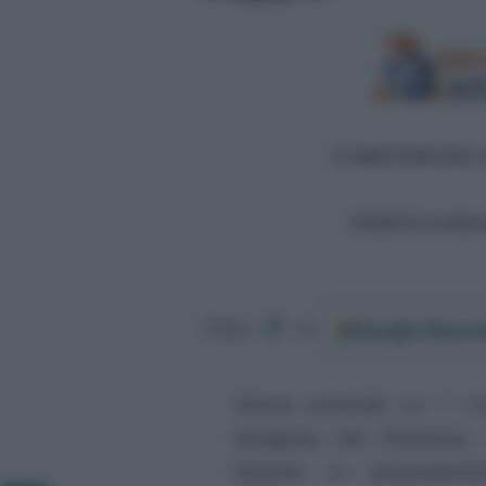
Google
Discov
Segui
su
Visure catastali
: dal 1° f
Integrato del Territorio
,
Entrate
nel
provvedim