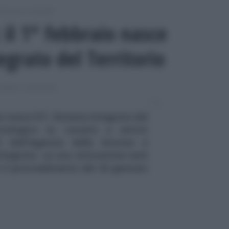
otecarie e catastali
: il 1° febbraio nasce
egrato del Territorio
ARIE E CATASTALI
aio nasce SIT, Sistema Integrato del
cnologico su catasto e servizi
ti dall'Agenzia delle Entrate e
ntegrata. La sua attivazione sarà
o il provvedimento del 26 gennaio