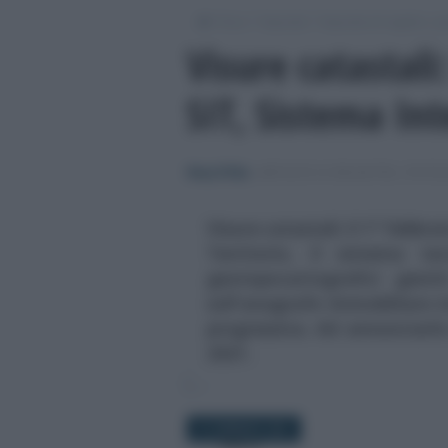
/
/
/
Fisco
Imposte
Imposte di registro, ip
Visure catastali
SIT, Sistema Int
Rosy D’Elia
-
IMPOSTE DI REGISTRO, IPOTEC
Visure catastali: il 1° febbr
Territorio, il sistema te
geotopocartografici gesti
sull'anagrafe immobiliare i
progressiva. Ad annunciarl
2021.
27 GENNAIO 2021