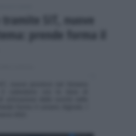
otecarie e catastali
e tramite SIT, nuove
stema: prende forma il
ARIE E CATASTALI
SIT, nuove province nel Sistema
: il calendario con le date di
di attivazione delle novità nelle
rende forma il catasto digitale. I
marzo 2022.