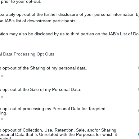
 prior to your opt-out.
e una
visura catastale con le nuove
rately opt-out of the further disclosure of your personal information by
i
Mantova, Sassari, Cagliari, Avellino,
he IAB’s list of downstream participants.
a, Aosta e Lucca
.
tion may also be disclosed by us to third parties on the IAB’s List of 
 that may further disclose it to other third parties.
vedimento del 26 gennaio 2021
, il
21 DICEMBR
 that this website/app uses one or more Google services and may gath
tato graduale e si conclude con
gli ultimi
l Data Processing Opt Outs
including but not limited to your visit or usage behaviour. You may click 
.
 to Google and its third-party tags to use your data for below specifi
o opt-out of the Sharing of my personal data.
ogle consent section.
In
i
interventi tecnici necessari
per la
sponibili i servizi di visura catastale
o opt-out of the Sale of my Personal Data.
lle province interessate.
In
to opt-out of processing my Personal Data for Targeted
ing.
In
o opt-out of Collection, Use, Retention, Sale, and/or Sharing
ersonal Data that Is Unrelated with the Purposes for which it
lected.