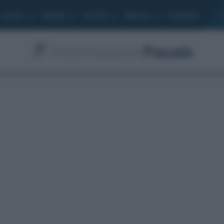
Lavoro
Moduli
Società
Bilancio
Academy