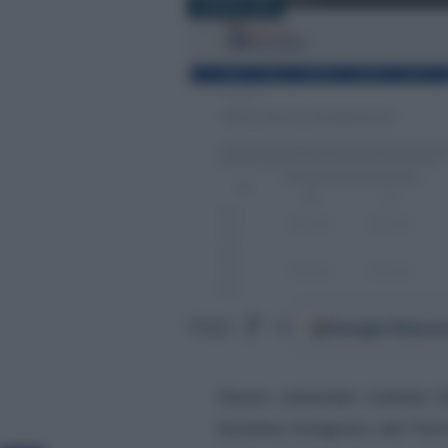
8 MARZO 2022
Google
Discov
Segui
su
Visura catastale tramite S
Sistema Integrato del Terr