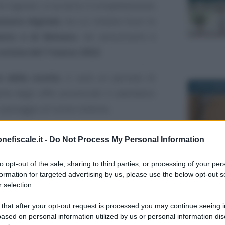
mi ingressi, si va verso il completamento
atasto digitale
, da cui restano fuori le
nto e di Bolzano
. Ad annunciarlo è
notizia del 7 marzo 2022
.
e della novità
, ci sarà un periodo di
20 NOVEMB
te degli uffici provinciali: il calendario
il passaggio al nuovo sistema.
l SIT nuove
nefiscale.it -
Do Not Process My Personal Information
rma il catasto
to opt-out of the sale, sharing to third parties, or processing of your per
formation for targeted advertising by us, please use the below opt-out s
28 SETTEM
 selection.
rso anno, con l’ingresso delle ultime 10
 that after your opt-out request is processed you may continue seeing i
ased on personal information utilized by us or personal information dis
io al SIT
: cittadini e addetti ai lavori