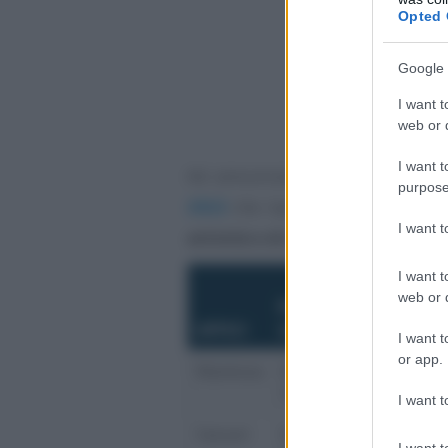
Opted 
Google 
I want t
web or d
I want t
Ad annunciarlo è l’
Agenzia dell
purpose
2022
che riporta anche il calen
I want 
attività e di attivazione delle n
I want t
web or d
Periodo di sospensio
UFFICI
telematico di visura
I want t
or app.
Mantova
Dalle ore 20 del 7 mar
10 marzo
I want t
Sassari
Dalle ore 20 del 7 mar
I want t