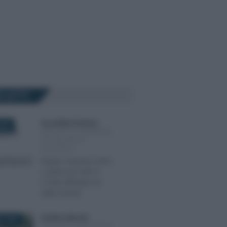
Ù LETTI
Anna Maria D’Andrea
-
025
IMPOSTE DI REGISTRO,
IPOTECARIE E
CATASTALI
Mappe catastali online
e gratis per tutti: le
novità dall’Agenzia
delle Entrate
Emiliano Marvulli
-
O 2022
IMPOSTE DI REGISTRO,