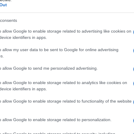
Out
consents
o allow Google to enable storage related to advertising like cookies on
evice identifiers in apps.
o allow my user data to be sent to Google for online advertising
e Entrate
con la
notizia del 7 marzo
s.
dario con
le date di sospensione delle
to allow Google to send me personalized advertising.
ovità
.
o allow Google to enable storage related to analytics like cookies on
Periodi di
evice identifiers in apps.
ne del servizio
attivazione del
 catastale
SIT
o allow Google to enable storage related to functionality of the website
zo alle ore 8 del
10 marzo 2022
o allow Google to enable storage related to personalization.
zo alle ore 8 del
10 marzo 2022
o allow Google to enable storage related to security, including