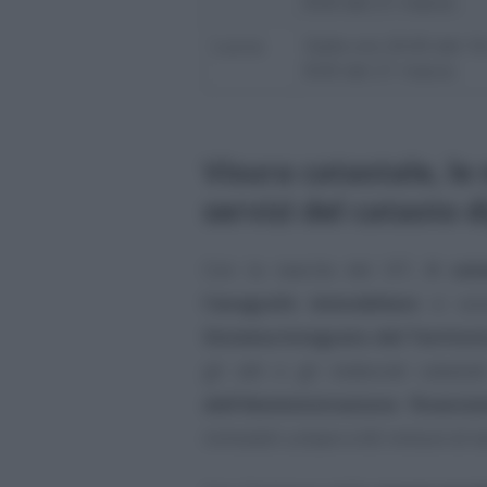
8.00 del 21 marzo
Lucca
Dalle ore 20.00 del 1
8.00 del 21 marzo
Visura catastale, le 
servizi del catasto d
Con la nascita del SIT,
il cat
l’anagrafe immobiliare
si son
Sistema Integrato del Territor
gli atti e gli elaborati catasta
dell’Amministrazione finanzia
immobili urbani e 60 milioni di te