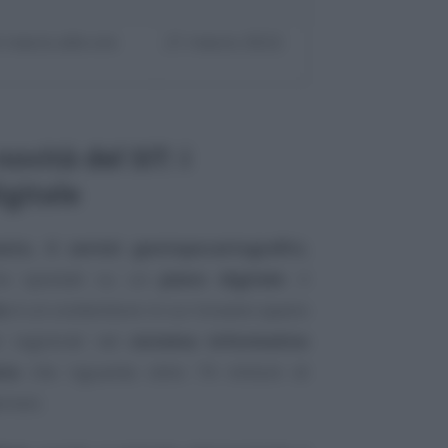
6 marzo alle ore
21 marzo 2022
novità del SIT: i
igitale
asto, il servizi geotopocartografici,
o spostati su un
piano digitale
: il
io
è un contenitore in cui trovano spazio
li registrati nel
sistema informativo
ria
che riguarda oltre 74 milioni di
rreni.