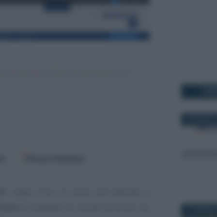
I PI
26 MARZO 2
er
Fonti Preferite
IT
, dopo circa un anno dal debutto il
itorio
si estende su nuove province, da
19 FEBBRAI