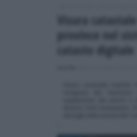
/
/
/
Fisco
Imposte
Imposte di registro, ip
Visura catastal
province nel si
catasto digitale
Rosy D’Elia
-
IMPOSTE DI REGISTRO, IPOTEC
Visura catastale tramite 
Integrato del Territorio
sospensione dei servizi e 
diverse città interessate. P
dettagli nella notizia del 7 