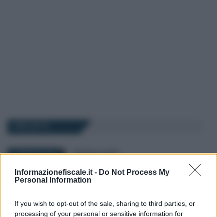
I PIÙ LETTI
Gianfranco Antico
-
11 MAGGIO 2025
LEGGI E PRASSI
Accessi, ispezioni e verifiche:
Informazionefiscale.it -
Do Not Process My
Personal Information
l’accesso presso lo studio del
professionista
If you wish to opt-out of the sale, sharing to third parties, or
processing of your personal or sensitive information for