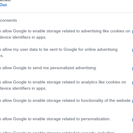
Out
 dopo le parole: «nei limiti di spesa
consents
ento di efficienza energetica, dalla
o allow Google to enable storage related to advertising like cookies on
 inserite le seguenti: «nonché agli
evice identifiers in apps.
o 16-bis, comma 1, lettera e), del testo
o allow my user data to be sent to Google for online advertising
esidente della Repubblica 22 dicembre
s.
ettuati in favore di persone di età
to allow Google to send me personalized advertising.
ni,»”
o allow Google to enable storage related to analytics like cookies on
evice identifiers in apps.
o allow Google to enable storage related to functionality of the website
o allow Google to enable storage related to personalization.
o allow Google to enable storage related to security, including