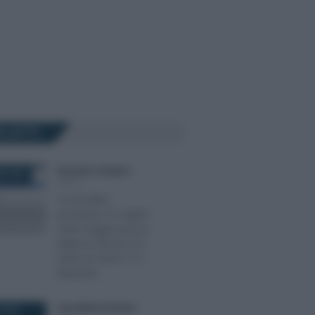
Ù LETTI
Domenico Catalano
-
E 2024
IRPEF
Concordato
preventivo: le regole
sulla maggiorazione
degli acconti per chi
aderisce entro il 12
dicembre
Anna Maria D’Andrea
-
 2019