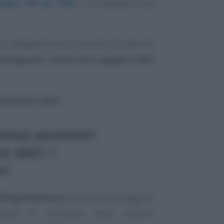
legge 104 del 1992
, o di soggetti di età
o all’agevolazione prevista dal decreto
roroga per i lavori che a giugno 2022
dicembre 2022.
onus ascensori
io 2021: i
ri
ll’agevolazione
, previsto dalla legge di
venti di rimozione delle barriere