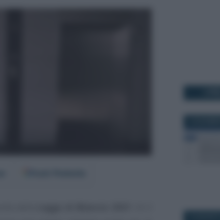
I PI
10 DICEMBR
er
Fonti Preferite
ovità della
Legge di Bilancio 2021
c’è il
14 AGOSTO