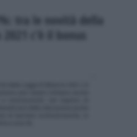
: tra le novità della
o 2021 c’è il bonus
tà della Legge di Bilancio 2021 c'è
lazione può essere richiesta anche
 e montacarichi: nel rispetto di
 beneficiare della detrazione anche
ne di barriere architettoniche, in
ità e over 65.