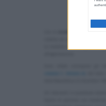
authenti
Con le
modifiche all’articolo 
relative ad ascensori, montacari
la mobilità o tecnologie che ag
all’agevolazione.
Sono infatti ricompresi gli int
comma 1, lettera e)
, del testo
della Repubblica 22 dicembre 198
Gli interventi in questione danno
favore di persone con handicap