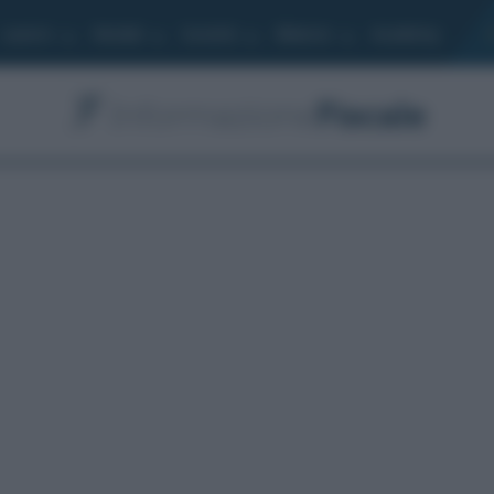
Lavoro
Moduli
Società
Bilancio
Academy