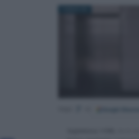
4 GENNAIO 2021
Google
Discov
Segui
su
Superbonus 110%
, tra le n