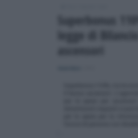
/
/
/
Fisco
Imposte
Irpef
Superbonus 110%
legge di Bilanci
ascensori
Alessio Mauro
-
IRPEF
Superbonus 110%, tra le novi
il bonus ascensori. L'agevo
per le spese per ascensori
determinati requisiti si può
per le spese per la rimozio
favore di persone con disabil