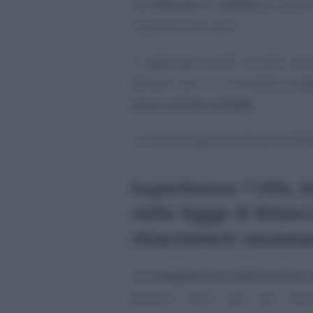
nell’
articolo 3, comma 3
, della
superiore a 65 anni.
Si aggiunge quindi un altro pezz
Rilancio, per cui è prevista una
p
sono conclusi al 60%.
La nuova scadenza è fissata al
31 
Superbonus 110%, b
nella legge di Bilanc
chiarimenti necessa
Sull’
ampliamento dell’accesso a
Bilancio 2021 per gli inter