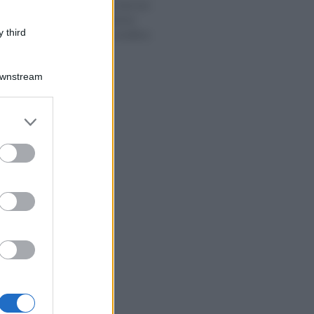
Accertamenti bancari:
la prova contraria
 third
deve essere analitica
Downstream
er and store
to grant or
ed purposes