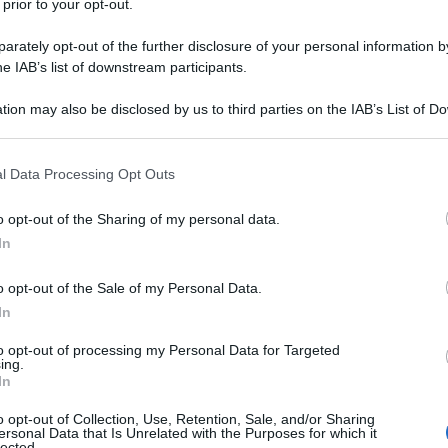
 prior to your opt-out.
vore di
persone di età superiore a 65
rately opt-out of the further disclosure of your personal information by
he IAB’s list of downstream participants.
a le novità della
tion may also be disclosed by us to third parties on the IAB’s List of 
 that may further disclose it to other third parties.
1 c’è il bonus
 that this website/app uses one or more Google services and may gath
l Data Processing Opt Outs
including but not limited to your visit or usage behaviour. You may click 
 to Google and its third-party tags to use your data for below specifi
o opt-out of the Sharing of my personal data.
ogle consent section.
nsori
e
montacarichi
è la
Legge di
In
ennaio.
o opt-out of the Sale of my Personal Data.
In
 110%
, infatti, c’è quella della lettera d)
testo pubblicato in Gazzetta Ufficiale
to opt-out of processing my Personal Data for Targeted
ing.
In
o opt-out of Collection, Use, Retention, Sale, and/or Sharing
egue:
ersonal Data that Is Unrelated with the Purposes for which it
lected.