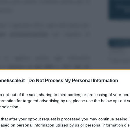
zione può essere richiesta anche per le
richi.
al 1° gennaio 2021, apre alle spese per
ere architettoniche
nel rispetto di
16 DICEMBR
 si applica anche agli interventi
 1 lettera e) del DPR n. 917 del 22
nefiscale.it -
Do Not Process My Personal Information
24 DICEMBR
indi, le spese per l’installazione di
to opt-out of the sale, sharing to third parties, or processing of your per
ilità di
persone con disabilità
, in base
formation for targeted advertising by us, please use the below opt-out s
 selection.
, comma 3, della legge 104 del 1992.
 that after your opt-out request is processed you may continue seeing i
avori di rimozione delle barriere
ased on personal information utilized by us or personal information dis
5 MARZO 2