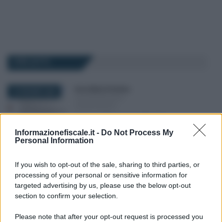
I PIÙ LETTI
Anna Maria D’Andrea
-
19 GIUGNO 2020
DICHIARAZIONI E
ADEMPIMENTI
Bonus 1.000 euro partite IVA,
domanda al via sul sito INPS:
Informazionefiscale.it -
Do Not Process My
come fare
Personal Information
If you wish to opt-out of the sale, sharing to third parties, or
Anna Maria D’Andrea
-
11 OTTOBRE 2022
processing of your personal or sensitive information for
DICHIARAZIONI E
targeted advertising by us, please use the below opt-out
ADEMPIMENTI
section to confirm your selection.
Comunicazione cessione del
credito: come correggere gli
Please note that after your opt-out request is processed you
errori