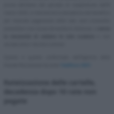
prima dell’avvio del periodo di sospensione dall’8
marzo 2020, è intervenuta la decadenza dal beneficio
per mancato pagamento delle rate, sarà consentito
presentare una nuova domanda di dilazione, e
senza
la necessità di saldare le rate scadute
e non
versate entro i termini ordinari.
Questo è quanto confermato dall’Agenzia delle
Entrate Riscossione durante
Telefisco 2021
.
Rateizzazione delle cartelle,
decadenza dopo 10 rate non
pagate