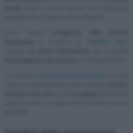
fiscale
, anche le prime edizioni della definizione
agevolata delle cartelle diventano “flessibili”.
Come chiarito dall’
Agenzia delle Entrate
Riscossione
in occasione di
Telefisco 2021
,
l’accesso alla
nuova rateizzazione
sarà consentito
senza pagare le rate scadute
al 31 dicembre 2019.
In materia di
rateizzazione delle cartelle
, si ricorda
inoltre che il decreto Ristori quater allunga il
numero
massimo delle rate
che, se
non pagate
, portano alla
perdita del piano di pagamento dilazionato. Si passa
da 5 a 10
.
Decaduti dalla rottamazione,