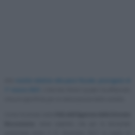
Alle
novità relative alla pace fiscale, prorogata al
1° marzo 2021
, il decreto Ristori quater ha affiancato
misure specifiche per la rateizzazione delle cartelle.
Come illustrato nelle
FAQ dell’Agenzia delle Entrate
Riscossione
, viene stabilito che per le domande
presentate entro il 31 dicembre 2021 la soglia di