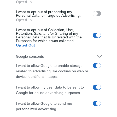
Opted In
grant or deny consent to Google and its third-party tags to
use your data for below specified purposes in below Google
Anna Maria D’Andrea
-
6 MARZO 2026
I want to opt-out of processing my
consent section.
DICHIARAZIONI E
Personal Data for Targeted Advertising.
ADEMPIMENTI
Opted In
Rottamazione quinquies
I want to opt-out of Collection, Use,
2026, proroga per domanda
Retention, Sale, and/or Sharing of my
e pagamenti nel DL
Personal Data that Is Unrelated with the
Purposes for which it was collected.
Maltempo
Opted Out
Google consents
I want to allow Google to enable storage
related to advertising like cookies on web or
device identifiers in apps.
Iscriviti alla nostra
NEWSLETTER
I want to allow my user data to be sent to
Google for online advertising purposes.
Resta informato su notizie, aggiornamenti fiscali
I want to allow Google to send me
e moduli scaricabili!
personalized advertising.