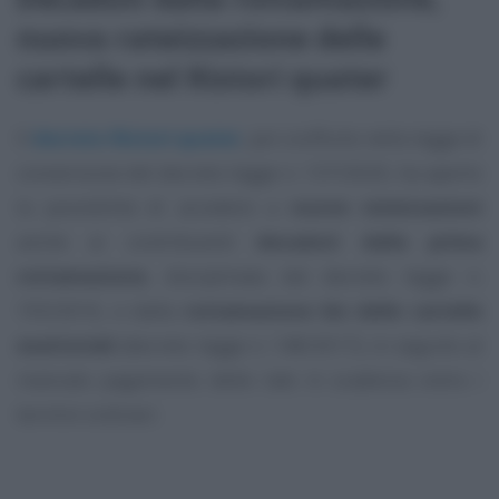
nuova rateizzazione delle
cartelle nel Ristori quater
Il
decreto Ristori quater
, poi confluito nella legge di
conversione del decreto legge n. 137/2020, ha aperto
la possibilità di accedere a
nuove rateizzazioni
anche ai contribuenti
decaduti dalla prima
rottamazione
, disciplinata dal decreto legge n.
193/2016, e dalla
rottamazione bis delle cartelle
esattoriali
(decreto legge n. 148/2017), in seguito al
mancato pagamento delle rate in scadenza entro i
termini ordinari.