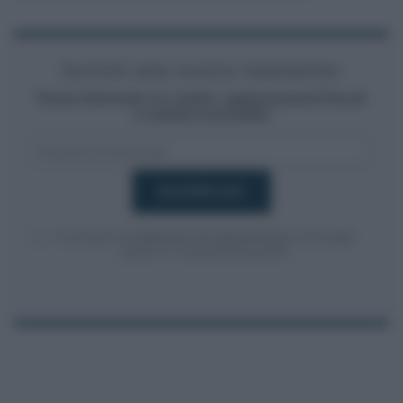
Iscriviti alla nostra newsletter
Resta informato su notizie, aggiornamenti fiscali
e moduli scaricabili!
Acconsento al
trattamento dei dati personali
ai sensi degli
articoli 13-14 del GDPR 2016/679.