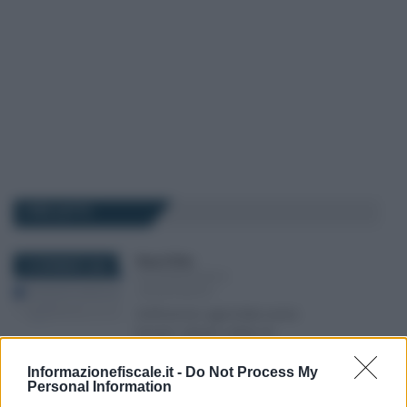
I PIÙ LETTI
Rosy D’Elia
-
19 GENNAIO 2023
DICHIARAZIONI E
ADEMPIMENTI
Definizione agevolata avvisi
bonari: calcolo online di
sanzioni ed interessi
Informazionefiscale.it -
Do Not Process My
Personal Information