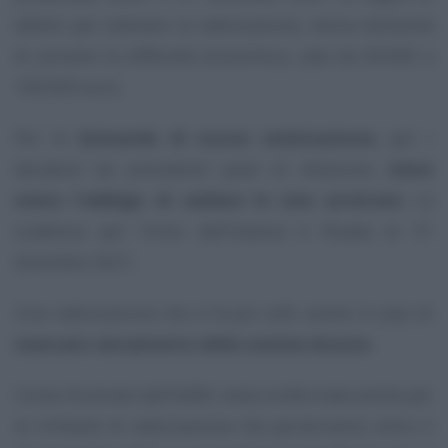
debito per ottenere la rateizzazione, senza necessità
di provare la difficoltà economica, sale da 60.000 a
100.000 euro.
Per le
domande di nuova rateizzazione
, per i
decaduti da precedenti piani di dilazione,
viene
meno l’obbligo di saldare le rate arretrate
. La
scadenza per l’invio dell’istanza è fissata al 31
dicembre 2021.
Una rateizzazione che si fa più soft, anche in caso di
mancato versamento delle somme dovute
.
Come illustrato dall’AdER, resta confermata anche per
le richieste di rateizzazione che perverranno entro il