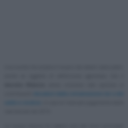
Una novità che amplia il novero dei debiti rateizzabili,
anche se oggetto di definizione agevolata. Già il
decreto Rilancio
aveva concesso tale opzione ai
contribuenti
decaduti dalla rottamazione ter e del
saldo e stralcio
, in caso di mancato pagamento delle
rate dovute nel 2019.
La nuova misura fa cadere uno dei muri principali