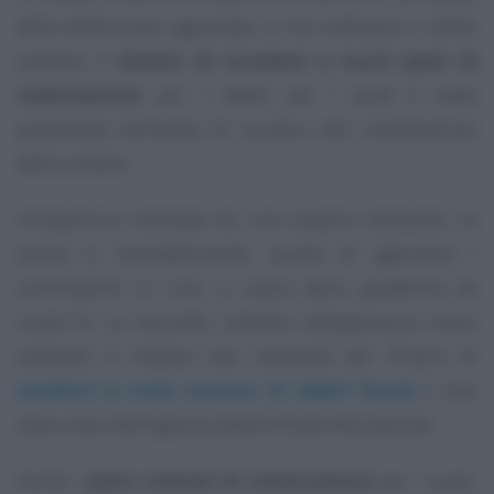
della definizione agevolata. In via ordinaria è infatti
previsto il
divieto di accedere a nuovi piani di
rateizzazione
per i debiti per i quali è stata
presentata domanda di accesso alla rottamazione
delle cartelle.
Un’apertura motivata da una duplice necessità. La
prima è, inevitabilmente, quella di agevolare i
contribuenti in crisi, a causa della pandemia da
Covid-19. La seconda, soltanto all’apparenza meno
evidente, è relativa alla necessità per l’Erario di
smaltire la mole enorme di debiti fiscali
e non
nelle mani dell’Agenzia delle Entrate Riscossione.
Anche i
piani ordinari di rateizzazione
per i quali,