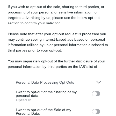
Anna Maria D’Andrea
-
22 NOVEMBRE 2024
DICHIARAZIONI E
If you wish to opt-out of the sale, sharing to third parties, or
ADEMPIMENTI
processing of your personal or sensitive information for
Cos’è un condono fiscale?
targeted advertising by us, please use the below opt-out
section to confirm your selection.
Please note that after your opt-out request is processed you
Anna Maria D’Andrea
-
8 AGOSTO 2025
may continue seeing interest-based ads based on personal
DICHIARAZIONI E
ADEMPIMENTI
information utilized by us or personal information disclosed to
third parties prior to your opt-out.
Superbonus 2025, nuovo
modello per la cessione del
You may separately opt-out of the further disclosure of your
credito. Le istruzioni delle
personal information by third parties on the IAB’s list of
Entrate
downstream participants.
Personal Data Processing Opt Outs
This information may also be disclosed by us to third parties
Rosy D’Elia
-
20 AGOSTO 2021
DICHIARAZIONI E
on the IAB’s List of Downstream Participants that may further
I want to opt-out of the Sharing of my
ADEMPIMENTI
disclose it to other third parties.
personal data.
Contributo a fondo perduto
Opted In
Please note that this website/app uses one or more Google
affitto: come effettuare il
services and may gather and store information including but
calcolo dell’importo
I want to opt-out of the Sale of my
Personal Data.
not limited to your visit or usage behaviour. You may click to