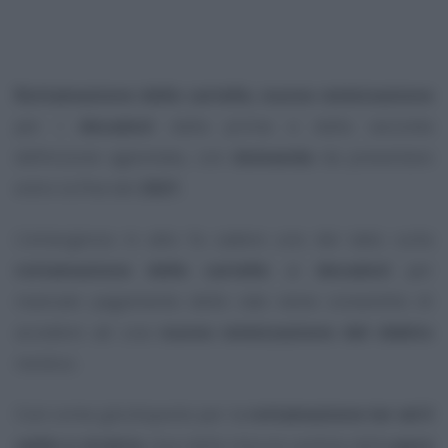
Rottamazione delle cartelle, nuova rateizzazione
per i
decaduti
dalla prima e dalla seconda
definizione agevolata, con
domanda
da presentare
entro la fine del
2021
.
L’emergenza in atto fa cadere uno dei tabù sulla
rottamazione delle cartelle
: ai
decaduti
per
mancato pagamento delle rate viene consentito di
accedere ad una
nuova rateizzazione del debito
residuo.
Così come già disposto per la
rottamazione ter ed il
saldo e stralcio
, due delle misure cardine della
pace