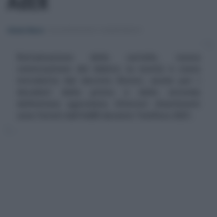
AdER
Alessio Mauro
-
DICHIARAZIONI E ADEMPIMENTI
Rottamazione delle cartelle, nuova
rateizzazione del debito: la novità è stata
introdotta dal decreto Ristori, anche per i
decaduti dalla prima e dalla seconda
definizione agevolata. Ulteriori chiarimenti
sono forniti dall'AdER durante Telefisco 2021.