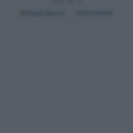
Segui
su
Google
Discover
Fonti Preferite