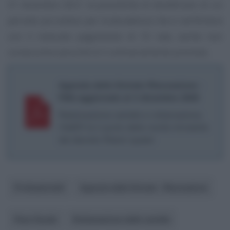
31 dicembre 2021 la possibilità di beneficiare di un
periodo più esteso per la decadenza che si verificherà
con il mancato pagamento di 10 rate, anche non
consecutive (anziché le 5 ordinariamente previste).
Agenzia delle Entrate Riscossione -
FAQ aggiornate al 4 dicembre 2020
Rateizzazione cartelle e rottamazione,
l’AdER fa il punto delle novità introdotte
dal decreto Ristori quater
Professionisti
Agenzia delle Entrate - Riscossione
Pace fiscale
Rottamazione delle cartelle