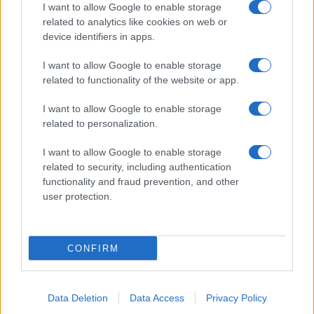
I want to allow Google to enable storage
related to analytics like cookies on web or
device identifiers in apps.
I want to allow Google to enable storage
Acconsento al
trattamento dei dati personali
ai sensi degli
related to functionality of the website or app.
articoli 13-14 del GDPR 2016/679.
I want to allow Google to enable storage
related to personalization.
I want to allow Google to enable storage
Informazione Fiscale S.r.l. - P.I. / C.F.: 13886391005
related to security, including authentication
Testata giornalistica iscritta presso il Tribunale di Velletri al n°
functionality and fraud prevention, and other
14/2018
|
Iscrizione ROC n. 31534/2018
user protection.
Redazione e contatti
|
Informativa sulla Privacy
Preferenze privacy
|
Whistleblowing
|
Codice Etico
|
Modello 231
|
ISO
9001:2015
CONFIRM
Data Deletion
Data Access
Privacy Policy
180