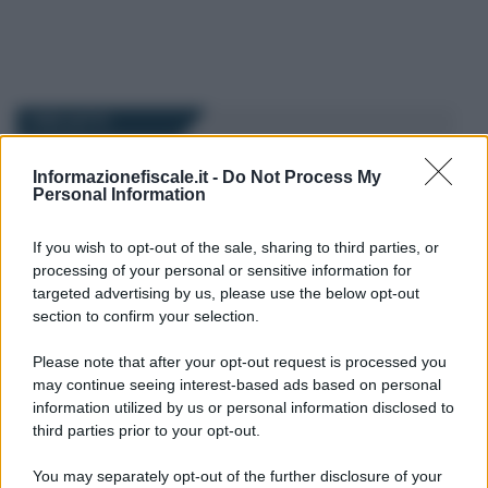
I PIÙ LETTI
Informazionefiscale.it -
Do Not Process My
Emiliano Marvulli
-
IMPOSTE
30 MARZO 2025
Personal Information
Niente autotutela in caso di
sentenza definitiva a favore
If you wish to opt-out of the sale, sharing to third parties, or
al Fisco
processing of your personal or sensitive information for
targeted advertising by us, please use the below opt-out
section to confirm your selection.
Giovambattista Palumbo
-
10 SETTEMBRE 2023
IMPOSTE
Please note that after your opt-out request is processed you
Indicatori di anomalia e
may continue seeing interest-based ads based on personal
riciclaggio
information utilized by us or personal information disclosed to
third parties prior to your opt-out.
Alessio Mauro
-
IMPOSTE
You may separately opt-out of the further disclosure of your
31 MARZO 2026