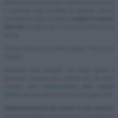
definizione dei termini della rottamazione quinquies
è contenuta nella domanda di adesione: ciascun
contribuente è stato chiamato a
scegliere il numero
delle rate
da seguire per il versamento delle somme
dovute.
Ciascuna rata però non potrà superare i 100 euro di
importo.
Nell’esame delle domande sarà quindi questo il
parametro principale che confluirà poi nel piano
riportato nella
Comunicazione delle somme
dovute
, che verrà trasmessa entro il 30 giugno 2026.
Indipendentemente dal numero di rate richiesto
,
i tempi da rispettare potranno essere rimodulati alla