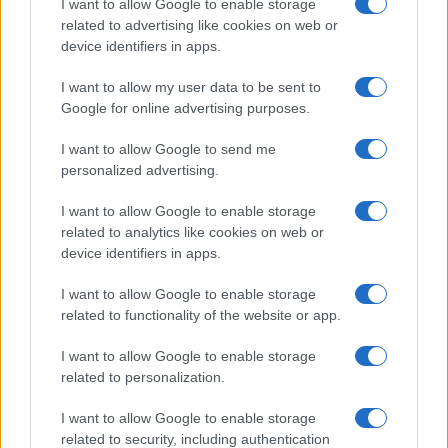
I want to allow Google to enable storage
related to advertising like cookies on web or
device identifiers in apps.
Iscriviti alla nostra
NEWSLETTER
I want to allow my user data to be sent to
Google for online advertising purposes.
Resta informato su notizie, aggiornamenti fiscali
I want to allow Google to send me
e moduli scaricabili!
personalized advertising.
I want to allow Google to enable storage
related to analytics like cookies on web or
device identifiers in apps.
I want to allow Google to enable storage
Acconsento al
trattamento dei dati personali
ai sensi degli
related to functionality of the website or app.
articoli 13-14 del GDPR 2016/679.
I want to allow Google to enable storage
related to personalization.
I want to allow Google to enable storage
Informazione Fiscale S.r.l. - P.I. / C.F.: 13886391005
related to security, including authentication