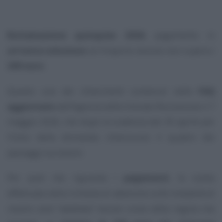
Rottamazione quinquies 2026
, pagamento in
un’unica soluzione
se l’importo dovuto non supera i
200 euro
.
Questo uno dei chiarimenti contenuti nelle
FAQ
aggiornate
dall’Agenzia delle Entrate Riscossione il 7
maggio 2026, che dopo la scadenza del 30 aprile per
l’invio della domanda chiariscono il quadro dei
passaggi successivi.
Per quel che riguarda i
pagamenti
, la scelta
effettuata nella richiesta di adesione sulle modalità di
rientro sarà “adattata” tenuto conto della regola che