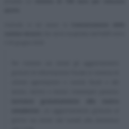
prevede un
minimo di 100 euro per ciascuna
quota
.
Centrale in tal senso la
Comunicazione delle
somme dovute
che verrà recapitata dall’AdER entro
il 30 giugno 2026.
Per ricevere via email gli aggiornamenti
gratuiti di Informazione Fiscale in materia di
ultime agevolazioni e novità fiscali e del
lavoro, lettrici e lettori interessati possono
iscriversi gratuitamente alla nostra
newsletter
, un aggiornamento gratuito al
giorno via email dal lunedì alla domenica