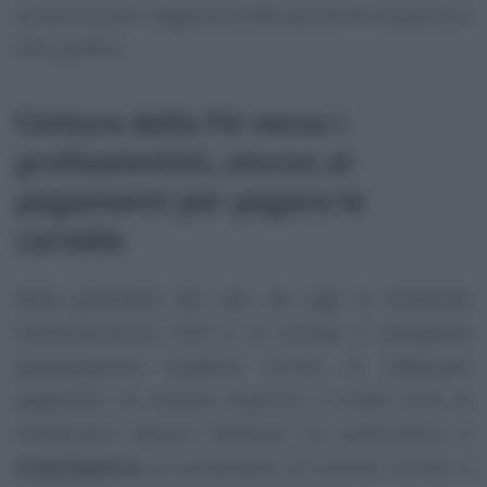
preventiva per i pagamenti alle partite IVA da parte di
Enti pubblici.
Fatture della PA verso i
professionisti, storno ai
pagamenti per pagare le
cartelle
Nella generalità dei casi, ad oggi le Pubbliche
Amministrazioni (PA) e le società a prevalente
partecipazione pubblica, prima di effettuare
pagamenti di somme superiori a 5.000 euro al
beneficiario devono verificare se quest’ultimo è
inadempiente
al versamento di somme iscritte a