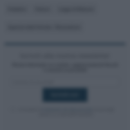
Pubblico
Fattura
Legge di Bilancio
Agenzia delle Entrate - Riscossione
Iscriviti alla nostra newsletter
Resta informato su notizie, aggiornamenti fiscali
e moduli scaricabili!
Acconsento al
trattamento dei dati personali
ai sensi degli
articoli 13-14 del GDPR 2016/679.