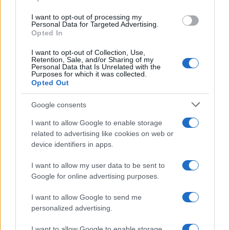
grant or deny consent to Google and its third-party tags to
use your data for below specified purposes in below Google
I want to opt-out of processing my
consent section.
Personal Data for Targeted Advertising.
Rosy D’Elia
-
IMPOSTE
Opted In
12 DICEMBRE 2022
Bonus produttività 2023:
I want to opt-out of Collection, Use,
come funziona la
Retention, Sale, and/or Sharing of my
detassazione dei premi
Personal Data that Is Unrelated with the
Purposes for which it was collected.
riconosciuti ai dipendenti
Opted Out
Google consents
I want to allow Google to enable storage
related to advertising like cookies on web or
device identifiers in apps.
Iscriviti alla nostra
NEWSLETTER
I want to allow my user data to be sent to
Google for online advertising purposes.
Resta informato su notizie, aggiornamenti fiscali
I want to allow Google to send me
e moduli scaricabili!
personalized advertising.
I want to allow Google to enable storage