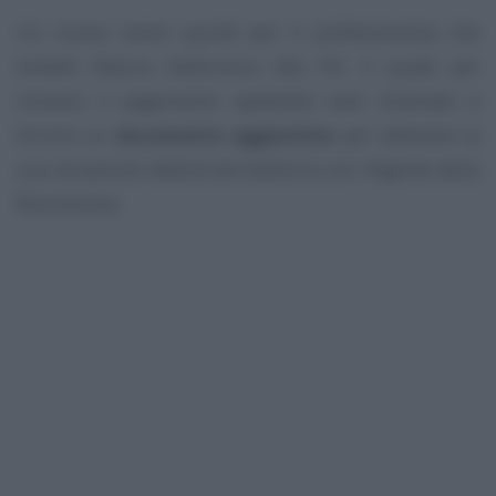
Un nuovo onere quindi per il professionista che
emette fattura elettronica alla PA, il quale per
ricevere il pagamento spettante sarà chiamato a
fornire un
documento aggiuntivo
per attestare la
sua situazione debitoria/creditoria con l’Agente della
Riscossione.