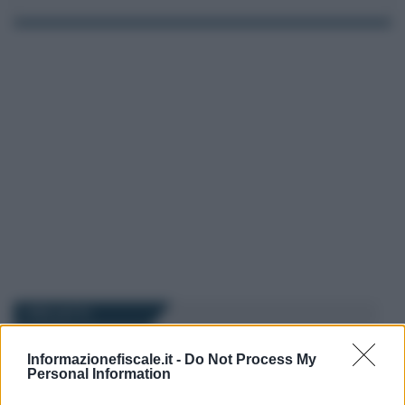
I PIÙ LETTI
Informazionefiscale.it -
Do Not Process My
Emiliano Marvulli
-
IMPOSTE
30 MARZO 2025
Personal Information
Niente autotutela in caso di
sentenza definitiva a favore