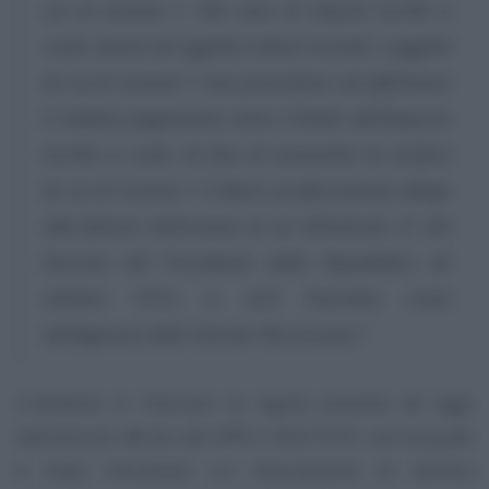
cui al comma 1. Nel caso di importi iscritti a
ruolo aventi ad oggetto tributi erariali i soggetti
di cui al comma 1 non procedono ad effettuare
il relativo pagamento entro il limite dell’importo
iscritto a ruolo. Al fine di consentire la verifica
di cui al comma 1 il libero professionista allega
alla fattura elettronica di cui all’articolo 21 del
Decreto del Presidente della Repubblica 26
ottobre 1972, n. 633 l’estratto ruolo
dell’Agenzia delle Entrate Riscossione.”
L’obiettivo è ritoccare la regola prevista ad oggi
dall’articolo 48-bis del DPR n. 602/1973, con la quale
è stato introdotto un meccanismo di verifica