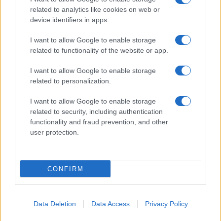
related to analytics like cookies on web or
device identifiers in apps.
I want to allow Google to enable storage
Acconsento al
trattamento dei dati personali
ai sensi degli
related to functionality of the website or app.
articoli 13-14 del GDPR 2016/679.
I want to allow Google to enable storage
related to personalization.
I want to allow Google to enable storage
Informazione Fiscale S.r.l. - P.I. / C.F.: 13886391005
related to security, including authentication
Testata giornalistica iscritta presso il Tribunale di Velletri al n°
functionality and fraud prevention, and other
14/2018
|
Iscrizione ROC n. 31534/2018
user protection.
Redazione e contatti
|
Informativa sulla Privacy
Preferenze privacy
|
Whistleblowing
|
Codice Etico
|
Modello 231
|
ISO
9001:2015
CONFIRM
Data Deletion
Data Access
Privacy Policy
5