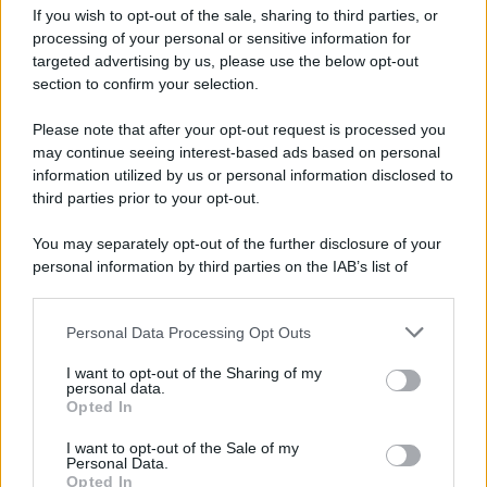
If you wish to opt-out of the sale, sharing to third parties, or
al Fisco
processing of your personal or sensitive information for
targeted advertising by us, please use the below opt-out
section to confirm your selection.
Giovambattista Palumbo
-
10 SETTEMBRE 2023
IMPOSTE
Please note that after your opt-out request is processed you
Indicatori di anomalia e
may continue seeing interest-based ads based on personal
riciclaggio
information utilized by us or personal information disclosed to
third parties prior to your opt-out.
Alessio Mauro
-
IMPOSTE
You may separately opt-out of the further disclosure of your
31 MARZO 2026
personal information by third parties on the IAB’s list of
Conti correnti aziendali:
downstream participants.
aumento con effetti
immediati per l’imposta di
Personal Data Processing Opt Outs
This information may also be disclosed by us to third parties
bollo
on the IAB’s List of Downstream Participants that may further
I want to opt-out of the Sharing of my
disclose it to other third parties.
personal data.
Opted In
Alessio Mauro
-
IMPOSTE
12 AGOSTO 2024
Please note that this website/app uses one or more Google
Scontrino parlante per le
services and may gather and store information including but
I want to opt-out of the Sale of my
detrazioni anche con la
Personal Data.
not limited to your visit or usage behaviour. You may click to
tessera sanitaria scaduta
Opted In