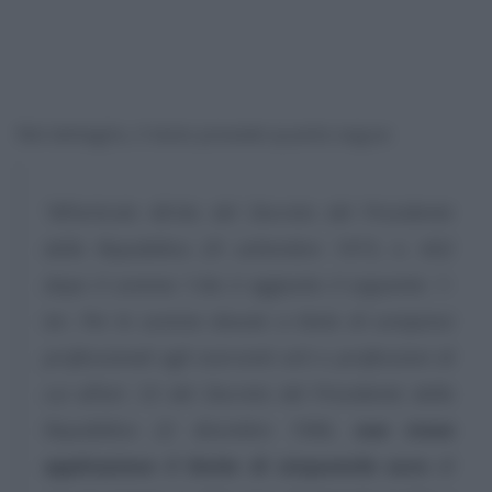
Nel dettaglio, il testo prevede quanto segue:
“All’articolo 48-bis del Decreto del Presidente
della Repubblica 29 settembre 1973, n. 602
dopo il comma 1-bis è aggiunto il seguente: 1-
ter. Per le somme dovute a titolo di compensi
professionali agli esercenti arti e professioni di
cui all’art. 53 del Decreto del Presidente della
Repubblica 22 dicembre 1986,
non trova
applicazione il limite di cinquemila euro
di