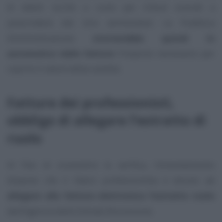
di debiti iscritti a ruolo per tributi erariali a
prescindere dal loro ammontare. La Pubblica
Amministrazione
stornerebbe quindi in
automatico dalle fatture
l’importo necessario per
coprire il valore della cartella.
Fatture dei professionisti,
obbligo di allegare l’estratto di
ruolo
Al fine di consentire la verifica, l’emendamento
dispone che il libero professionista è tenuto ad
allegare alla fattura elettronica l’estratto ruolo
dell’Agenzia delle Entrate Riscossione.