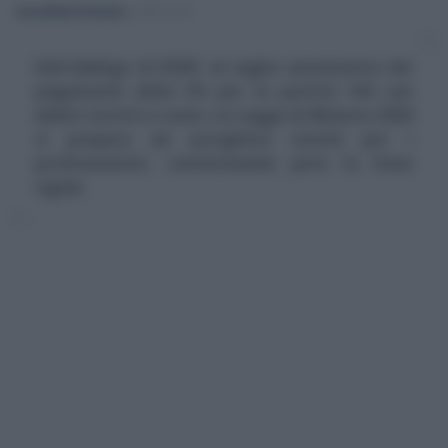
Anna Maria D’Andrea
-
IMPOSTE
Dall'obbligo di DURC al taglio automatico dei
pagamenti della PA per le partite IVA con
debiti iscritti a ruolo. La Legge di Bilancio 2026
si prepara ad accogliere novità per i
professionisti, confermando però la linea
rigida