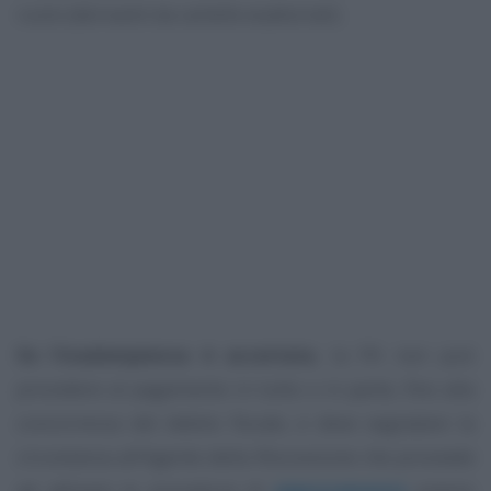
ruolo (derivanti da cartelle esattoriali).
Se l’inadempienza è accertata
, la PA non può
procedere al pagamento in tutto o in parte, fino alla
concorrenza del debito fiscale, e deve segnalare la
circostanza all’Agente della Riscossione che provvede
ad attivare le procedure di
pignoramento
presso