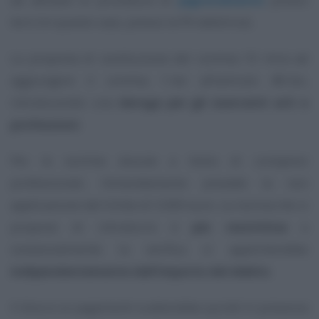
terzi (in questo caso, presso la PA debitrice).
La proposta di sostituzione del comma 10 mira ad
aggiungere il comma 1-ter all’articolo 48-bis,
introducendo una
deroga per gli esercenti arti e
professioni
.
Per le somme dovute a titolo di compensi
professionali, l’emendamento prevede la non
applicazione del limite di 5.000 euro. La norma che si
propone di introdurre è
più restrittiva
e
sostanzialmente la verifica si applicherebbe
indipendentemente dall’importo del debito
.
Il blocco ai pagamenti scatterebbe quindi in presenza