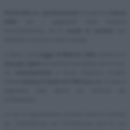
Partite IVA
, per i
professionisti
si va verso lo
stop al
DURC
per i pagamenti della Pubblica
Amministrazione, ma le
novità in cantiere
non
allentano la morsa in caso di cartelle.
Il lavoro sulla
Legge di Bilancio 2026
conferma la
linea più rigida
nei confronti dei debitori con il Fisco.
Un
emendamento
a firma Calandrini (Fratelli
d’Italia)
elimina il limite di 5.000 euro
per lo stop ai
pagamenti delle fatture nei confronti dei
professionisti.
In caso di approvazione, verranno meno le verifiche
per inadempienza, con l’introduzione però di una