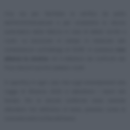
Una via per facilitare la verifica da parte
dell’Amministrazione e per consentire lo storno
automatico della fattura in caso di debiti iscritti a
ruolo. La soluzione in campo in relazione alle
contestazioni sull’obbligo di DURC in sostanza
non
allenta la stretta
: chi è debitore nei confronti del
Fisco dovrà in primis saldare i conti.
Si specifica in ogni caso che sugli emendamenti alla
Legge di Bilancio 2026 si attendono i lavori del
Senato. Per le dovute conferme resta centrale
attendere l’ok definitivo al testo, previsto come di
consueto entro la fine dell’anno.