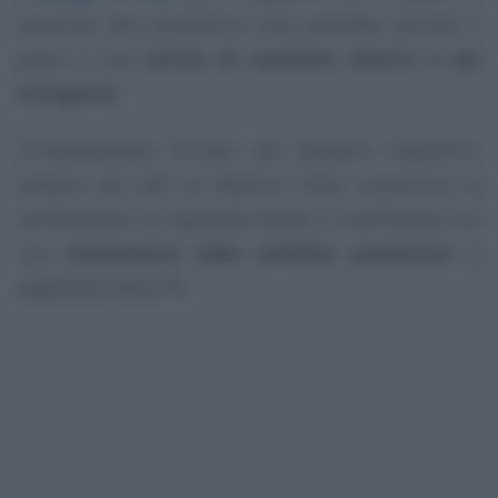
relazione alle prestazioni rese potrebbe lasciare il
passo a una
norma di carattere diverso e più
stringente
.
L’emendamento firmato dal Senatore Calandrini,
relatore del DdL di Bilancio 2026, sostituisce la
certificazione di regolarità fiscale e contributiva con
una
rivisitazione delle verifiche preventive
ai
pagamenti della PA.