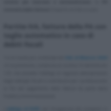
stretta più marcata e automatizzata
: la
PA
stornerà dalle fatture
l’importo iscritto a ruolo.
Partite IVA, fatture della PA con
taglio automatico in caso di
debiti fiscali
Tra le novità più contestate del
DdL di Bilancio 2026
c’è la previsione, contenuta al comma 10 dell’articolo
129, che prevede l’obbligo di regolare adempimento
degli obblighi fiscali e contributivi per i professionisti
ai fini del pagamento delle fatture da parte della
Pubblica Amministrazione.
L’
obbligo di DURC
per l’erogazione dei compensi in