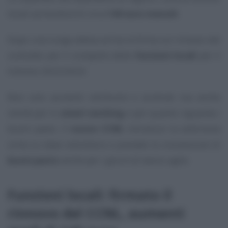
locali aumenterà di circa
140 euro mensili
.
Dopo una lunga attesa arriva la firma sul rinnovo del
contratto per il comparto delle
funzioni locali
per il
triennio 2022/2024.
Non solo aumenti retributivi e arretrati ma anche
novità per lo
smart working
e per quanto riguarda i
buoni pasto. Il
nuovo CCNL
introduce la settimana
corta su base volontaria e prevede la concessione di
buoni pasto
anche per i giorni di lavoro agile.
Funzioni locali: firmato il
rinnovo del CCNL, aumenti