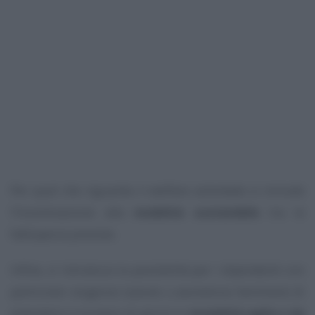
Per quel che riguarda il welfare aziendale si include
l’incentivazione alla
mobilità sostenibile
tra le
fattispecie previste.
Infine, si introduce la possibilità per i dipendenti con
particolari esigenze (salute o assistenza familiare) di
estendere il numero di giorni in
modalità agile o da