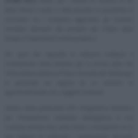
22.000 euro
. Infine, per i titolari di incarico di EQ
della Polizia Locale, è stata prevista la possibilità di
cumulare, tra i compensi aggiuntivi, gli incentivi
monetari derivanti dai proventi del Codice della
Strada e l’indennità di ordine pubblico.
Per quel che riguarda le relazioni sindacali e
l’innovazione viene previsto per la prima volta che
l’informativa relativa al Piano triennale dei fabbisogni
di personale sia seguita da un incontro di
approfondimento con i soggetti sindacali.
Inoltre, viene potenziato l’OPI, l’Organismo Paritetico
per l’Innovazione, rendendo obbligatoria la sua
riunione almeno due volte l’anno e includendo tra le
sue materie di confronto i cambiamenti derivanti