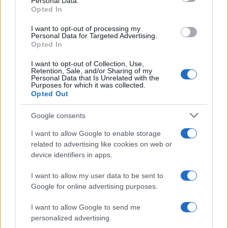
Personal Data.
not limited to your visit or usage behaviour. You may click to
2019. A rischio aumenti e
Opted In
grant or deny consent to Google and its third-party tags to
bonus 80 euro
use your data for below specified purposes in below Google
I want to opt-out of processing my
consent section.
Personal Data for Targeted Advertising.
Opted In
Anna Maria D’Andrea
-
22 MAGGIO 2018
PUBBLICA AMMINISTRAZIONE
I want to opt-out of Collection, Use,
Enti locali e sanità, firmati i
Retention, Sale, and/or Sharing of my
nuovi contratti: novità su
Personal Data that Is Unrelated with the
Purposes for which it was collected.
aumenti e arretrati
Opted Out
Google consents
I want to allow Google to enable storage
related to advertising like cookies on web or
device identifiers in apps.
Iscriviti alla nostra
NEWSLETTER
I want to allow my user data to be sent to
Google for online advertising purposes.
Resta informato su notizie, aggiornamenti fiscali
I want to allow Google to send me
e moduli scaricabili!
personalized advertising.