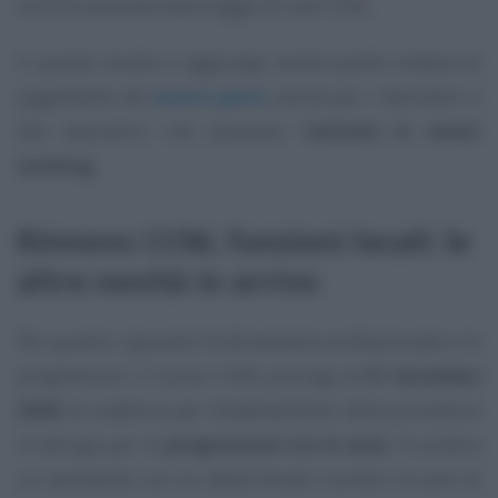
servizio previste dalla legge e/o dai CCNL.
A questa novità si aggiunge anche quella relativa al
pagamento dei
buoni pasto
anche per i lavoratori e
alle lavoratrici che prestano l’
attività in smart
working
.
Rinnovo CCNL funzioni locali: le
altre novità in arrivo
Per quanto riguarda l’ordinamento professionale e le
progressioni, il nuovo CCNL proroga al
31 dicembre
2026
la scadenza per l’espletamento delle procedure
in deroga per le
progressioni tra le aree
. In pratica
un assistente con un determinato numero di anni di