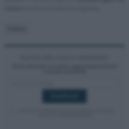
remoto
tramite contrattazione integrativa.
Pubblico
Iscriviti alla nostra newsletter
Resta informato su notizie, aggiornamenti fiscali
e moduli scaricabili!
Acconsento al
trattamento dei dati personali
ai sensi degli
articoli 13-14 del GDPR 2016/679.