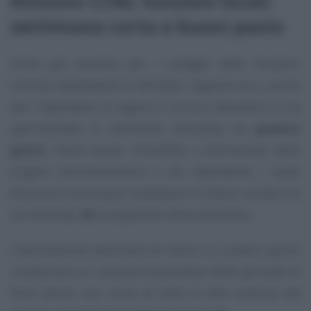
Rinnovo CCNL funzioni locali:
settimana corta e buoni pasto
Come già previsto per i colleghi delle Funzioni
Centrali (dipendenti di Ministeri, Agenzie ecc.), anche
per i dipendenti di regioni e comuni debutterà in via
sperimentale la settimana lavorativa da
quattro
giorni
. Potrà essere introdotta a discrezione delle
singole amministrazioni e dei dipendenti, i quali
dovranno comunque mantenere lo stesso numero di
ore lavorate,
36
complessive nella settimana.
L’articolazione dell’orario di lavoro su quattro giorni
comporterà un riproporzionamento delle giornate di
ferie annue così come di tutte le altre assenze dal