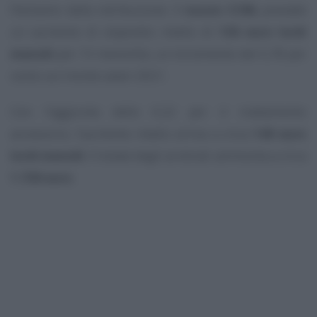
Partiamo dalla retribuzione. Il
nuovo CCNL
prevede
un aumento di stipendio medio di
136 euro lordi
mensili
per 13 mensilità, un incremento del 5,78 per
cento sul monte salari 2021.
Con l’aggiunta dello 0,22 per il trattamento
accessorio, l’aumento medio arriva a circa
140 euro
lordi mensili
. Il totale degli arretrati ammonta a circa
1.728 euro
.