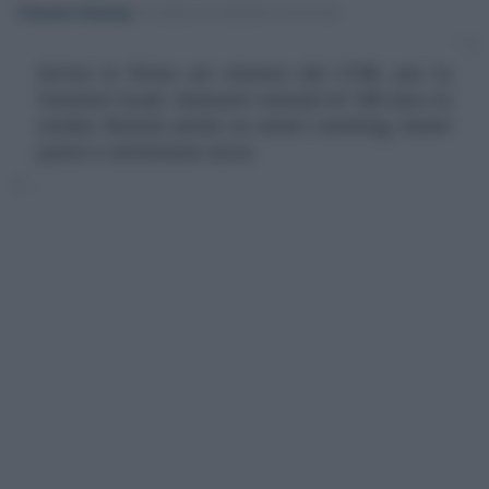
Francesco Rodorigo
-
PUBBLICA AMMINISTRAZIONE
Arriva la firma sul rinnovo del CCNL per le
funzioni locali. Aumenti mensili di 140 euro in
media. Novità anche su smart working, buoni
pasto e settimana corta