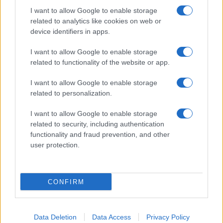
I want to allow Google to enable storage
related to analytics like cookies on web or
device identifiers in apps.
I want to allow Google to enable storage
Acconsento al
trattamento dei dati personali
ai sensi degli
related to functionality of the website or app.
articoli 13-14 del GDPR 2016/679.
I want to allow Google to enable storage
related to personalization.
I want to allow Google to enable storage
Informazione Fiscale S.r.l. - P.I. / C.F.: 13886391005
related to security, including authentication
Testata giornalistica iscritta presso il Tribunale di Velletri al n°
functionality and fraud prevention, and other
14/2018
|
Iscrizione ROC n. 31534/2018
user protection.
Redazione e contatti
|
Informativa sulla Privacy
Preferenze privacy
|
Whistleblowing
|
Codice Etico
|
Modello 231
|
ISO
9001:2015
CONFIRM
Data Deletion
Data Access
Privacy Policy