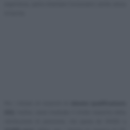
esperienza, potrà diventare funzionario anche senza
la laurea.
Per i titolari di incarichi di
elevata qualificazione
(EQ)
, inoltre, viene innalzato il limite massimo della
retribuzione di posizione, che passa da 18.000 a