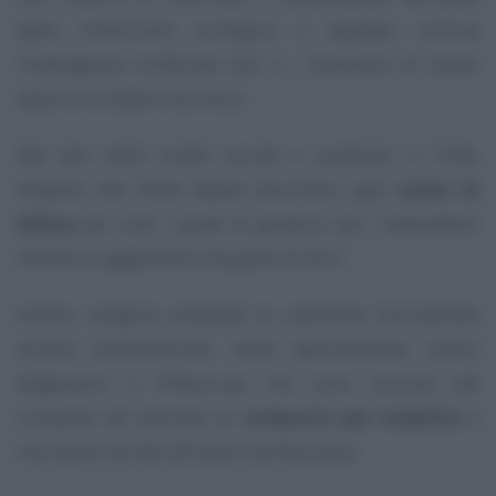
dalla transizione ecologica e digitale, inclusa
l’Intelligenza Artificiale (IA), e i fenomeni di stress
lavoro correlato e burnout.
Dal lato delle tutele sociali e sanitarie, il CCNL
dispone che l’ente debba assumere ogni
onere di
difesa
per tutti i gradi di giudizio per i dipendenti
vittime di aggressioni da parte di terzi.
Inoltre, vengono ampliate le casistiche (includendo
accessi ambulatoriali, visite specialistiche, esami
diagnostici e follow-up) che sono escluse dal
computo del periodo di
comporto per malattia
e
che danno diritto all’intera retribuzione.