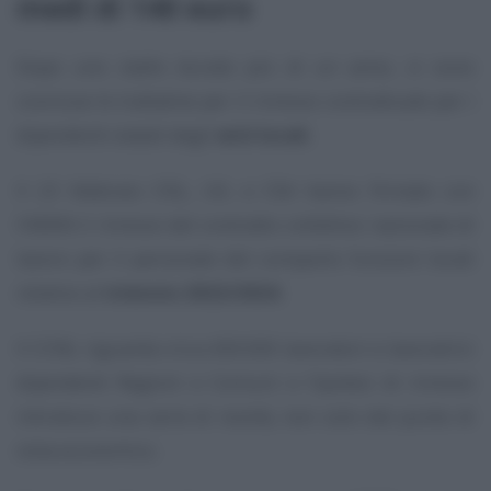
medi di 140 euro
Dopo uno stallo durato più di un anno, si sono
concluse le trattative per il rinnovo contrattuale per i
dipendenti statali degli
enti locali
.
Il 23 febbraio CISL, UIL e CSA hanno firmato con
l’ARAN il rinnovo del contratto collettivo nazionale di
lavoro per il personale del comparto funzioni locali
relativo al
triennio 2022/2024
.
Il CCNL riguarda circa 430.000 lavoratori e lavoratrici
dipendenti Regioni e Comuni e l’ipotesi di rinnovo
introduce una serie di novità, non solo dal punto di
vista economico.