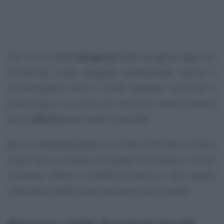
Per i circa 13.000
dirigenti
(5.500 dirigenti degli enti
territoriali, 5.200 dirigenti professionali, tecnici e
amministrativi (Pta) e 2.300 segretari comunali e
provinciali), è in arrivo un aumento medio mensile
pari a
444 euro
per tredici mensilità.
Ma le novità dell’ipotesi di rinnovo del CCNL funzioni
locali non si limitano alla parte retributiva. Il nuovo
contratto, infatti, si sofferma anche su altri aspetti
importanti, dallo smart working ai buoni pasto.