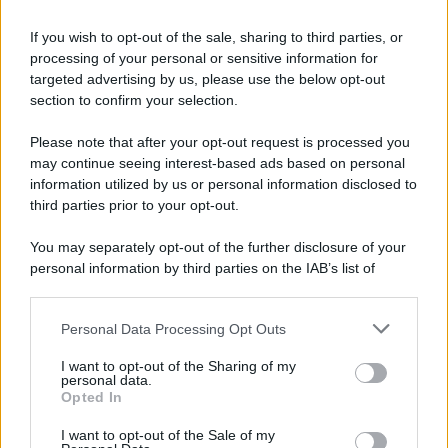
Legge di Bilancio 2020,
congedo di paternità anche
If you wish to opt-out of the sale, sharing to third parties, or
ai dipendenti pubblici
processing of your personal or sensitive information for
targeted advertising by us, please use the below opt-out
section to confirm your selection.
Alessio Mauro
-
27 GIUGNO 2018
PUBBLICA AMMINISTRAZIONE
Please note that after your opt-out request is processed you
Bando Servizio Civile 2018
may continue seeing interest-based ads based on personal
per 3.552 volontari: come
information utilized by us or personal information disclosed to
presentare domanda
third parties prior to your opt-out.
You may separately opt-out of the further disclosure of your
Francesco Rodorigo
-
21 OTTOBRE 2023
personal information by third parties on the IAB’s list of
PUBBLICA AMMINISTRAZIONE
downstream participants.
Statali, busta paga più alta
da dicembre
Personal Data Processing Opt Outs
This information may also be disclosed by us to third parties
on the IAB’s List of Downstream Participants that may further
I want to opt-out of the Sharing of my
disclose it to other third parties.
personal data.
Alessio Mauro
-
2 OTTOBRE 2018
Opted In
PUBBLICA AMMINISTRAZIONE
Please note that this website/app uses one or more Google
services and may gather and store information including but
Statali, stipendi più bassi dal
I want to opt-out of the Sale of my