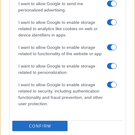
I want to allow Google to send me
e moduli scaricabili!
personalized advertising.
I want to allow Google to enable storage
related to analytics like cookies on web or
device identifiers in apps.
I want to allow Google to enable storage
Acconsento al
trattamento dei dati personali
ai sensi degli
related to functionality of the website or app.
articoli 13-14 del GDPR 2016/679.
I want to allow Google to enable storage
related to personalization.
I want to allow Google to enable storage
Informazione Fiscale S.r.l. - P.I. / C.F.: 13886391005
related to security, including authentication
Testata giornalistica iscritta presso il Tribunale di Velletri al n°
functionality and fraud prevention, and other
14/2018
|
Iscrizione ROC n. 31534/2018
user protection.
Redazione e contatti
|
Informativa sulla Privacy
Preferenze privacy
|
Whistleblowing
|
Codice Etico
|
Modello 231
|
ISO
9001:2015
CONFIRM