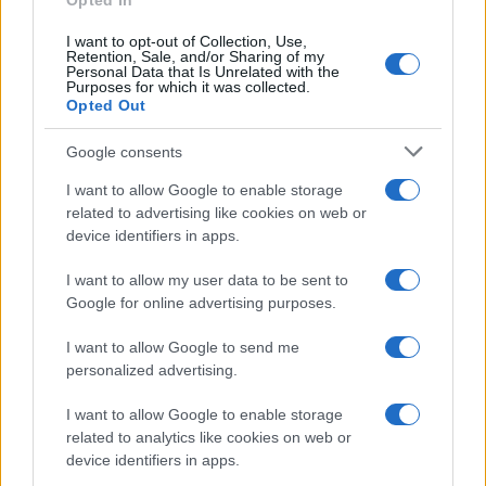
Opted In
Tommaso Gavi
-
18 OTTOBRE 2021
INCENTIVI ALLE IMPRESE
I want to opt-out of Collection, Use,
Beni strumentali 4.0, il
Retention, Sale, and/or Sharing of my
credito d’imposta spetta
Personal Data that Is Unrelated with the
Purposes for which it was collected.
anche per il comodato d’uso
Opted Out
Google consents
I want to allow Google to enable storage
related to advertising like cookies on web or
device identifiers in apps.
Iscriviti alla nostra
NEWSLETTER
I want to allow my user data to be sent to
Google for online advertising purposes.
Resta informato su notizie, aggiornamenti fiscali
I want to allow Google to send me
e moduli scaricabili!
personalized advertising.
I want to allow Google to enable storage
related to analytics like cookies on web or
device identifiers in apps.