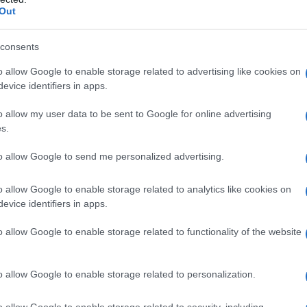
Out
o alle società unipersonali, è necessario
consents
abbia una propria struttura, che consenta
o allow Google to enable storage related to advertising like cookies on
onomo
e un
centro di imputazione
evice identifiers in apps.
a fisica
, da quelli in cui la società si
o allow my user data to be sent to Google for online advertising
 fisica, e, sostanzialmente, costituisca
s.
non assoggettabile alla normativa sulla
to allow Google to send me personalized advertising.
e persone giuridiche, ai sensi dell’art. 1
o allow Google to enable storage related to analytics like cookies on
evice identifiers in apps.
o allow Google to enable storage related to functionality of the website
o allow Google to enable storage related to personalization.
o allow Google to enable storage related to security, including