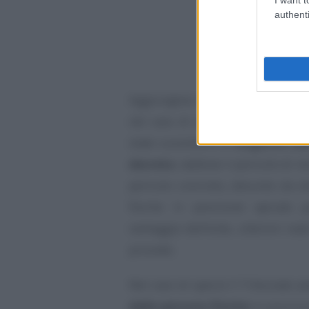
authenti
Aggiungeva inoltre il Tribunale 
nel caso di specie il Dlgs., n.
state sussistenti le
esigenze cau
decreto
, laddove il pericolo di r
pericolo concreto, desunto da el
fisiche in posizione apicale 
vantaggio dell’ente, ulteriori reat
procede.
Nel caso di specie il Tribunale av
delle persone fisiche
in posizio