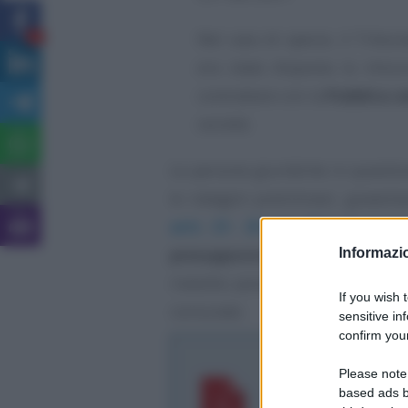
Nel caso di specie, il Tribun
4
era stata disposta la misura
contrattare con la
Pubblica 
società.
Le persone giuridiche in questio
le indagini preliminari, gravemen
artt. 21- 25 del Dlgs 8 giug
presupposto di corruzione prop
Informazio
rivestito posizione apicale negl
If you wish 
comunale.
sensitive in
confirm your
Corte di Cassazi
Please note
dicembre 2021
based ads b