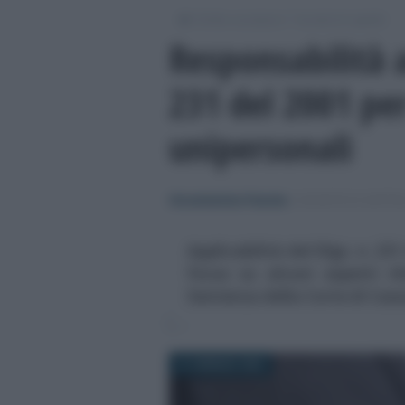
/
/
Diritto societario
Società di capitali
Responsabilità 
231 del 2001 per
unipersonali
Giovambattista Palumbo
-
SOCIETÀ DI CAPITA
Applicabilità del Dlgs. n. 231
focus su alcuni aspetti ri
Sentenza della Corte di Cass
31 GENNAIO 2022