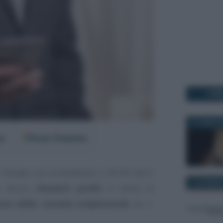
I PI
19 FEBBRAI
er
Fonti Preferite
z. Penale, con la Sentenza n. 45100 del 6
6 DICEMBRE
o alcuni
rilevanti profili
in tema di
iva delle società unipersonali
, ex L.