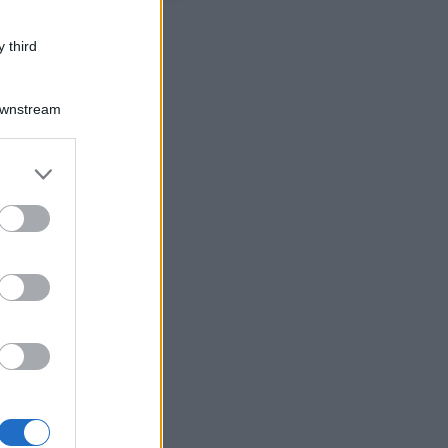
Azioni
 third
Downstream
er and store
to grant or
ed purposes