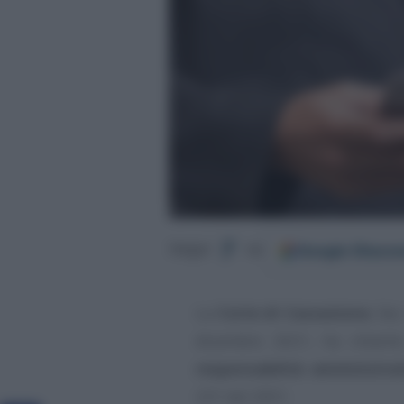
Google
Discov
Segui
su
La
Corte di Cassazione
, Se
dicembre 2021, ha chiarit
responsabilità amministrat
231 del 2001.