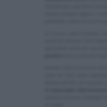
neutralizzato il pericolo di reci
ritenere esistenti rapporti e rel
precedente, ovvero tra il primo e
La Procura aveva proposto ric
quanto di interesse, che le disp
applicazione anche nel caso di s
giuridica
fosse una società unipe
Rilevava inoltre la Procura che 
aveva del resto anche segnalat
all’epoca dei fatti, da una parte, 
di responsabile della Direzion
dall’altra, era amica
“di famiglia”
d
lui moglie.