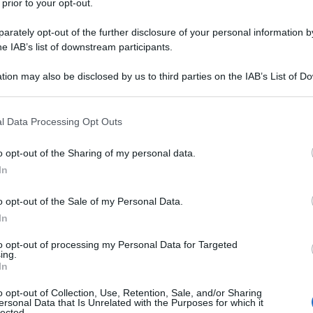
 prior to your opt-out.
tenza della Corte di Cassazione n.
mbre 2021.
rately opt-out of the further disclosure of your personal information by
he IAB’s list of downstream participants.
tion may also be disclosed by us to third parties on the IAB’s List of 
nistrativa ex l. 231
 that may further disclose it to other third parties.
tà unipersonali: i
 that this website/app uses one or more Google services and may gath
l Data Processing Opt Outs
including but not limited to your visit or usage behaviour. You may click 
 n. 45100/2021
 to Google and its third-party tags to use your data for below specifi
o opt-out of the Sharing of my personal data.
ogle consent section.
In
come le società in questione avessero
do composte e gestite dall’unico socio
o opt-out of the Sale of my Personal Data.
In
 prive di consiglio di amministrazione e
unzioni aziendali.
to opt-out of processing my Personal Data for Targeted
ing.
In
ribunale aveva dunque ritenuto di essere
o opt-out of Collection, Use, Retention, Sale, and/or Sharing
li
, non soggette alle
disposizioni di cui
ersonal Data that Is Unrelated with the Purposes for which it
lected.