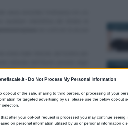
ale aveva annullato l’ordinanza con cui
 cautelare interdittiva del divieto di
23 MAGGIO 
amministrazione
nei confronti di alcune
ne erano state ritenute, dal Giudice per
te indiziate dell’illecito previsto dagli
21 FEBBRAI
no 2001, n. 231
in relazione al reato
ria
, attribuita ad un soggetto che aveva
nefiscale.it -
Do Not Process My Personal Information
i enti e che aveva corrotto un assessore
to opt-out of the sale, sharing to third parties, or processing of your per
formation for targeted advertising by us, please use the below opt-out s
 selection.
19 MARZO 2
one - Ordinanza n. 45100 del 6
 that after your opt-out request is processed you may continue seeing i
ased on personal information utilized by us or personal information dis