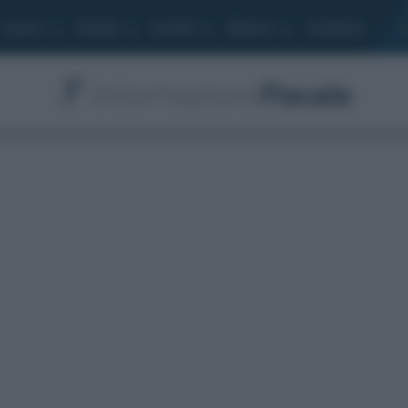
Lavoro
Moduli
Società
Bilancio
Academy