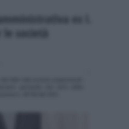
amministrativa ex l.
 le società
LI
 del 2001 alle società unipersonali:
levanti, partendo dai fatti della
azione n. 45100 del 2021.