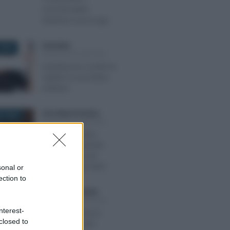
commercialisti
chiedono la proroga
Carla Mele
-
2022
SOCIETÀ DI CAPITALI
Liquidazione società di
capitali: la normativa
civilistica
Anna Maria D’Andrea
-
O 2020
SOCIETÀ DI CAPITALI
Proroga nomina
organo di controllo
SRL: le novità nel
Milleproroghe 2020
sonal or
ection to
Giuseppe Moschella
-
022
SOCIETÀ DI CAPITALI
nterest-
Il diritto di recesso
closed to
nelle Società per