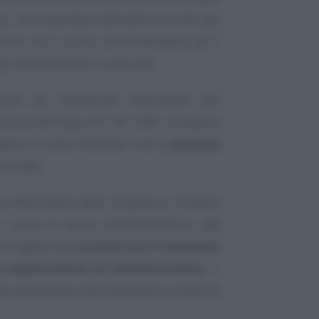
diva, non essendovi elementi concreti per
azioni tra il nuovo amministratore ed il
 gli amministratori comunali.
orso per cassazione, deducendo, per
osizioni del Dlgs 231 del 2001 trovavano
pecie, a nulla rilevando che la
persona
rsonale.
la informativa della Guardia di Finanza
o come la nuova amministratrice, già
era legata alla
società con le mansioni
e organizzativa ed amministrativa
, e,
el precedente amministratore e della di