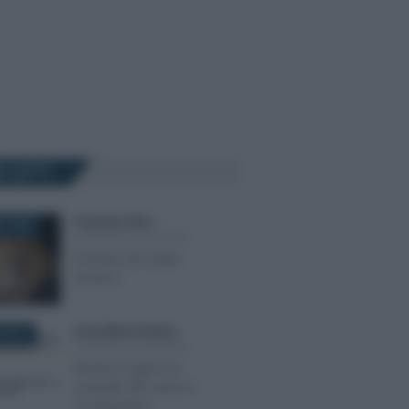
Ù LETTI
Francesco Oliva
-
O 2025
SOCIETÀ DI CAPITALI
Il divieto del “patto
leonino”
Anna Maria D’Andrea
-
 2019
SOCIETÀ DI CAPITALI
Nomina organo di
controllo SRL entro il
16 dicembre: i