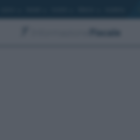
Lavoro
Moduli
Società
Bilancio
Academy