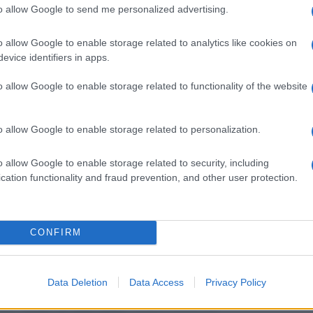
to allow Google to send me personalized advertising.
o allow Google to enable storage related to analytics like cookies on
evice identifiers in apps.
o allow Google to enable storage related to functionality of the website
o allow Google to enable storage related to personalization.
 per la nomina dell’organo di controllo
o allow Google to enable storage related to security, including
n quadro già caratterizzato da
continue
cation functionality and fraud prevention, and other user protection.
veva rinviato il termine inizialmente
CONFIRM
lla data di approvazione dei bilancio
di era fissata al
29 giugno 2020
.
Data Deletion
Data Access
Privacy Policy
vo rinvio di due anni
, ovvero entro la