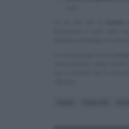
unità.
C’è da dire che le
società 
disposizione si sono, nella m
adempiere all’obbligo di nomina.
La nuova proroga rischia di
crear
mosse secondo i tempi ordinari. 
che si concluda l’iter di convers
ufficialità.
Imprese
Codice civile
Decre