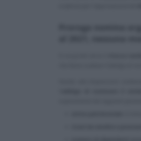
scadenza per l’approvazione del
b
Proroga nomina orga
al 2021, nessuna mo
Si va quindi verso il
ritocco tard
che fanno scattare l’obbligo di no
Stando alle disposizioni contenu
l’
obbligo di nominare il sind
superamento dei seguenti paramet
attivo patrimoniale
: 4 mili
ricavi da vendite e prestaz
numero di dipendenti occu