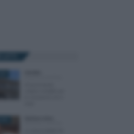
Ù LETTI
Carla Mele
-
2018
SOCIETÀ DI CAPITALI
Omessa tenuta
scritture contabili: per
la Cassazione non è
reato
Gianfranco Antico
-
 2024
SOCIETÀ DI CAPITALI
La responsabilità dei