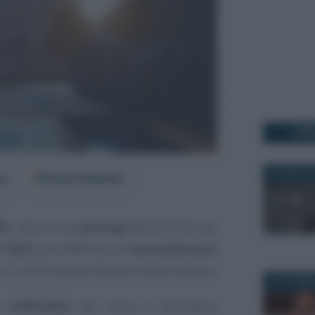
I PI
26 LUGLIO 
er
Fonti Preferite
RL
, ancora una
proroga
del termine per
al
2022
, per effetto di un
emendamento
 il Commissione Bilancio della Camera.
2 OTTOBRE
 l’ufficialità
del rinvio è necessario