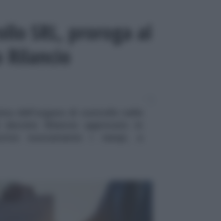
llo SRL, proroga al
 Rilancio
na dell'organo di controllo nelle
decreto Rilancio approvato in
scrive nuovamente i tempi, a