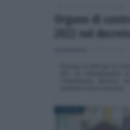
/
/
Diritto societario
Società di capitali
Organo di contro
2022 nel decreto
Anna Maria D’Andrea
-
SOCIETÀ DI CAPITALI
Proroga al 2022 per la nomi
SRL: un emendamento al 
Commissione Bilancio ri
scadenza ormai trascorsa.
2 LUGLIO 2020