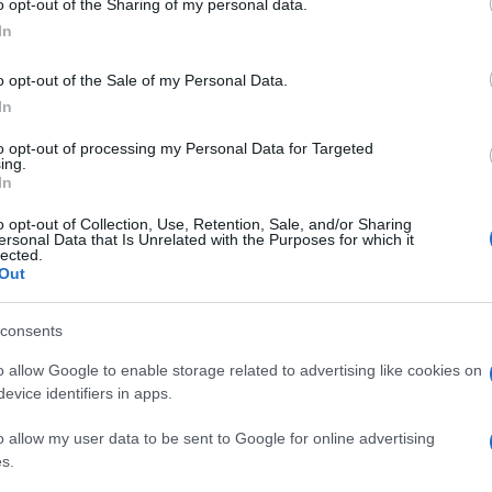
o opt-out of the Sharing of my personal data.
ogle consent section.
ne Bilancio e approvato nella seduta del
In
o opt-out of the Sale of my Personal Data.
In
 modificato in misura sostanziale dal
to opt-out of processing my Personal Data for Targeted
re convertito in legge entro il 18 luglio
ing.
In
quindi di ufficialità per la proroga del
i controllo nelle SRL
.
o opt-out of Collection, Use, Retention, Sale, and/or Sharing
ersonal Data that Is Unrelated with the Purposes for which it
lected.
Out
si sta lavorando per placare gli effetti
e misure previste dal Codice della crisi
consents
te impatto dell’emergenza Covid-19 sul
o allow Google to enable storage related to advertising like cookies on
evice identifiers in apps.
o allow my user data to be sent to Google for online advertising
s.