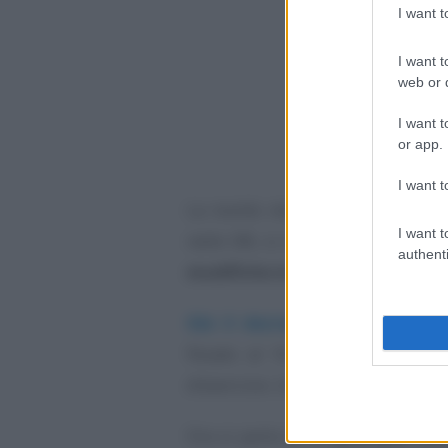
I want 
I want t
web or d
I want t
or app.
I want t
La novità relativa alla scadenza
I want t
nelle SRL si inserisce però in u
authenti
modifiche in corsa
.
Già il decreto Milleproroghe
a
fissato al 16 settembre 2019 a
d’esercizio. Una scadenza che quin
Ora si parla di un
possibile nuo