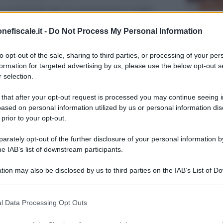
er complicato per la conversione in legge
indi
si andrà ben oltre la scadenza
nefiscale.it -
Do Not Process My Personal Information
31 GENNAIO
to opt-out of the sale, sharing to third parties, or processing of your per
te vigenti, la
nomina del sindaco o
formation for targeted advertising by us, please use the below opt-out s
 selection.
entro il termine per l’approvazione del
sto il 29 giugno 2020. La
proroga
rischia
 that after your opt-out request is processed you may continue seeing i
ased on personal information utilized by us or personal information dis
.
14 MARZO 2
 prior to your opt-out.
rately opt-out of the further disclosure of your personal information by
SRL, proroga al
he IAB’s list of downstream participants.
ancio
tion may also be disclosed by us to third parties on the IAB’s List of 
11 MAGGIO 
 that may further disclose it to other third parties.
previsti dall’
articolo 2477 del Codice
 that this website/app uses one or more Google services and may gath
l Data Processing Opt Outs
ni di tempo in più per nominare il
including but not limited to your visit or usage behaviour. You may click 
 to Google and its third-party tags to use your data for below specifi
è frutto di un emendamento al decreto