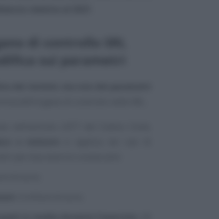
ilancio relativo al 2021
.
no di controllo SRL
difica sui parametri
ivo dei termini
,
ma non dei parametri
mina dell’organo di controllo nelle SRL.
te nell’articolo 2477 del Codice Civile,
aco o revisore
si applica nei casi di
ri per due esercizi consecutivi:
oni di euro;
ioni
: 4 milioni di euro;
pati in media durante l’esercizio
: 20