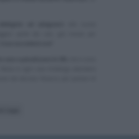
obbligate ad adeguarsi
alle nuove
aggior parte dei casi, già mosse per
Cosa succederà ora?
e caos e penalizzare le SRL
che si sono
Resta in ogni caso d’obbligo attendere
ione del decreto Rilancio per parlare di
to Legge