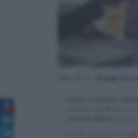
Google
Discov
Segui
su
Organo di controllo nelle S
la nomina: la scadenza slitta 
38
al decreto Rilancio
approvato
È bene specificare che
per