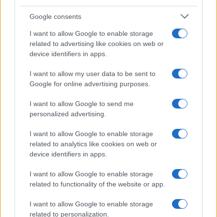
Google consents
I want to allow Google to enable storage
related to advertising like cookies on web or
device identifiers in apps.
Iscriviti alla nostra
NEWSLETTER
I want to allow my user data to be sent to
Google for online advertising purposes.
Resta informato su notizie, aggiornamenti fiscali
I want to allow Google to send me
e moduli scaricabili!
personalized advertising.
I want to allow Google to enable storage
related to analytics like cookies on web or
device identifiers in apps.
I want to allow Google to enable storage
Acconsento al
trattamento dei dati personali
ai sensi degli
related to functionality of the website or app.
articoli 13-14 del GDPR 2016/679.
I want to allow Google to enable storage
related to personalization.