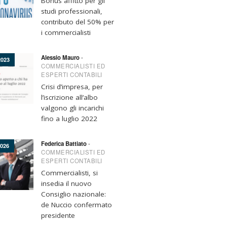
Bonus affitto per gli
studi professionali,
contributo del 50% per
i commercialisti
Alessio Mauro
-
023
COMMERCIALISTI ED
ESPERTI CONTABILI
Crisi d’impresa, per
l’iscrizione all’albo
valgono gli incarichi
fino a luglio 2022
Federica Battiato
-
026
COMMERCIALISTI ED
ESPERTI CONTABILI
Commercialisti, si
insedia il nuovo
Consiglio nazionale:
de Nuccio confermato
presidente