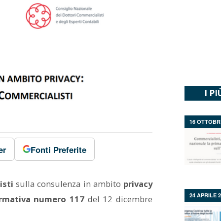
I PI
16 OTTOBR
er
Fonti Preferite
isti
sulla consulenza in ambito
privacy
24 APRILE 
rmativa numero 117
del 12 dicembre