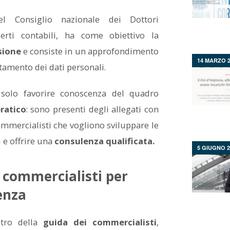
l Consiglio nazionale dei Dottori
erti contabili, ha come obiettivo la
sione
e consiste in un approfondimento
14 MARZO 2
attamento dei dati personali.
solo favorire conoscenza del quadro
pratico
: sono presenti degli allegati con
commercialisti che vogliono sviluppare le
 e offrire una
consulenza qualificata.
5 GIUGNO 2
i commercialisti per
lenza
tro della
guida dei commercialisti
,