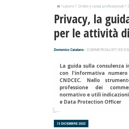
/
/
/
Lavoro
Ordini e casse professionali
Privacy, la guid
per le attività 
Domenico Catalano
-
COMMERCIALISTI ED ES
La guida sulla consulenza i
con l'informativa numero
CNDCEC. Nello strumento
professione dei commer
normativo e utili indicazioni
e Data Protection Officer
13 DICEMBRE 2022