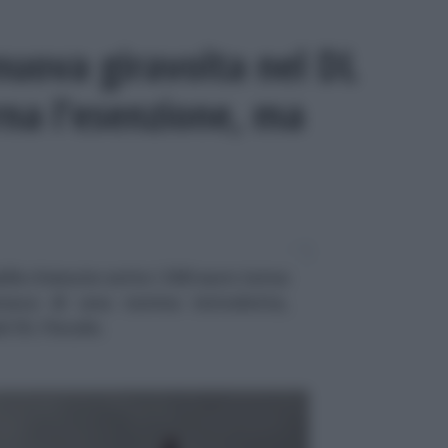
nuova giravolta nel DL
rna l’esenzione, ma
alle ritenute sotto i 300 euro torna
onaca di una norma introdotta,
l DL Fiscale.