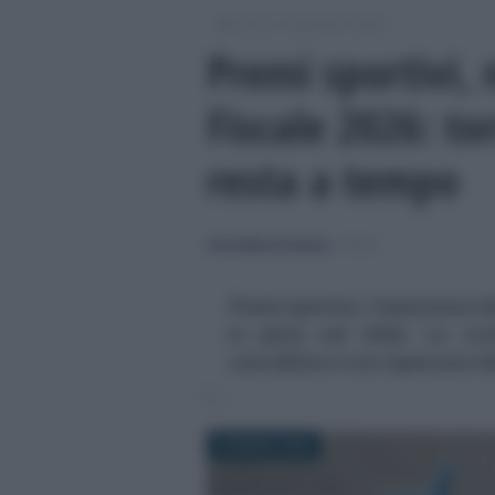
/
/
/
Fisco
Imposte
Irpef
Premi sportivi, 
Fiscale 2026: to
resta a tempo
Anna Maria D’Andrea
-
IRPEF
Premi sportivi, l’esenzione d
in pista nel 2026. La cr
cancellata e ora ripescata da
30 MARZO 2026