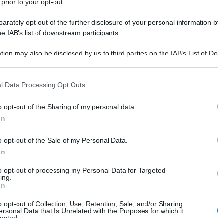
 prior to your opt-out.
 in vigore del DL Fiscale, e
fino al 31
reddito 
’esonero dall’applicazione della ritenuta
rately opt-out of the further disclosure of your personal information by
he IAB’s list of downstream participants.
premi versati agli atleti per i risultati
lettantistici.
tion may also be disclosed by us to third parties on the IAB’s List of 
 that may further disclose it to other third parties.
ficiare dell’esonero resta ancorata al
 that this website/app uses one or more Google services and may gath
l Data Processing Opt Outs
e previsto nel 2024. Se nel periodo
including but not limited to your visit or usage behaviour. You may click 
 to Google and its third-party tags to use your data for below specifi
 versa a un atleta premi inferiori al
o opt-out of the Sharing of my personal data.
ogle consent section.
In
a la ritenuta alla fonte.
o opt-out of the Sale of my Personal Data.
sportiva la cifra piena, senza “aggravi”
In
to opt-out of processing my Personal Data for Targeted
ing.
In
o opt-out of Collection, Use, Retention, Sale, and/or Sharing
ersonal Data that Is Unrelated with the Purposes for which it
lected.