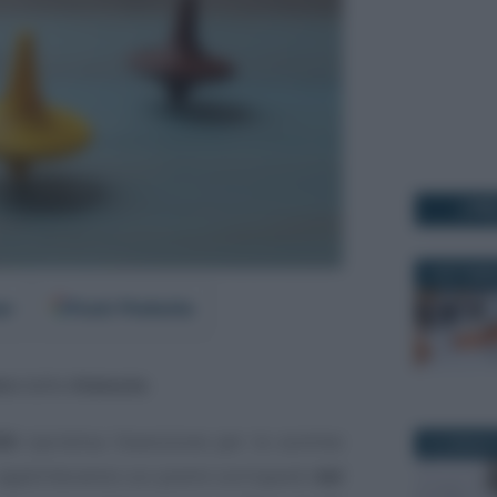
I PI
4 SETTEMB
er
Fonti Preferite
ro
dalle
ritenute
.
26
ripristina l’esenzione per le somme
24 GENNAIO
i applicheranno sui premi corrisposti
dal