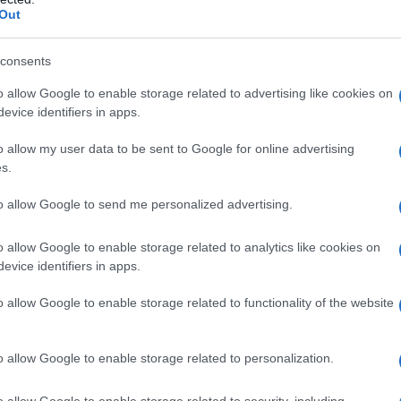
Out
consents
o allow Google to enable storage related to advertising like cookies on
evice identifiers in apps.
o allow my user data to be sent to Google for online advertising
s.
i sportivi erogati nell’anno
supera i 300
l 20 per cento, a titolo d’imposta, si
to allow Google to send me personalized advertising.
on solo sulla parte eccedente.
o allow Google to enable storage related to analytics like cookies on
evice identifiers in apps.
volativa ripristinata dal DL Fiscale che,
temporanea.
o allow Google to enable storage related to functionality of the website
ione ai
premi corrisposti dal 28 marzo
o allow Google to enable storage related to personalization.
o allow Google to enable storage related to security, including