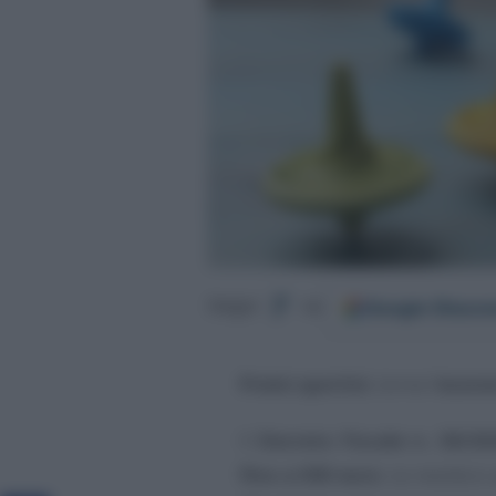
Google
Discov
Segui
su
Premi sportivi
, torna l’
esone
Il
Decreto Fiscale n. 38/20
fino a 300 euro
. Le novità s