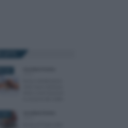
Ù LETTI
Anna Maria D’Andrea
-
RE 2020
IRPEF
Bonus ristrutturazioni
2020: lavori ammessi,
limiti e come funziona
la cessione del credito
Anna Maria D’Andrea
-
 2024
IRPEF
Bonus al 75 per cento