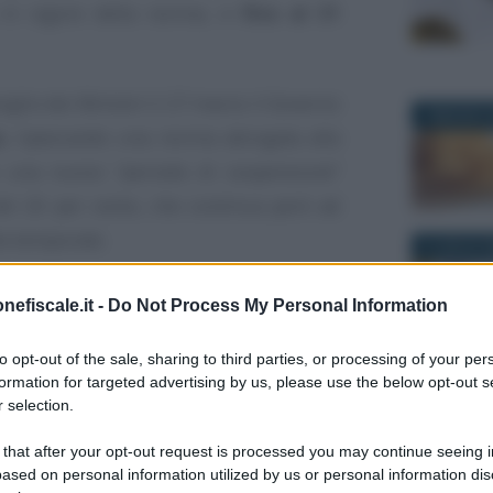
a in vigore della norma, e
fino al 31
iglio dei Ministri il 27 marzo il Governo
7 MAGGIO 2
a
, ripescando una norma abrogata alla
 una nuovo “periodo di sospensione”
 del 20 per cento, che continua però ad
te temporale.
3 LUGLIO 2
zione dalle ritenute
nefiscale.it -
Do Not Process My Personal Information
 al 31 dicembre 2026
to opt-out of the sale, sharing to third parties, or processing of your per
formation for targeted advertising by us, please use the below opt-out s
 selection.
n. 38/2026
ripristina l’
esenzione dei
Emanuele 
18 DICEMBR
Flat tax p
eti dilettanti.
 that after your opt-out request is processed you may continue seeing i
IVA di di
ased on personal information utilized by us or personal information dis
pensionati