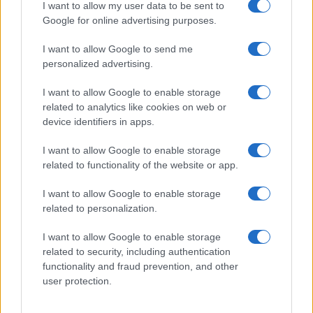
NEWSLETTER
I want to allow my user data to be sent to
Google for online advertising purposes.
Resta informato su notizie, aggiornamenti fiscali
I want to allow Google to send me
e moduli scaricabili!
personalized advertising.
I want to allow Google to enable storage
related to analytics like cookies on web or
device identifiers in apps.
I want to allow Google to enable storage
Acconsento al
trattamento dei dati personali
ai sensi degli
related to functionality of the website or app.
articoli 13-14 del GDPR 2016/679.
I want to allow Google to enable storage
related to personalization.
I want to allow Google to enable storage
Informazione Fiscale S.r.l. - P.I. / C.F.: 13886391005
related to security, including authentication
Testata giornalistica iscritta presso il Tribunale di Velletri al n°
functionality and fraud prevention, and other
14/2018
|
Iscrizione ROC n. 31534/2018
user protection.
Redazione e contatti
|
Informativa sulla Privacy