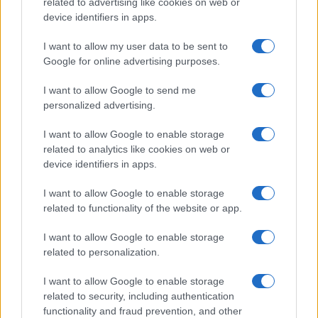
related to advertising like cookies on web or
device identifiers in apps.
Iscriviti alla nostra
NEWSLETTER
I want to allow my user data to be sent to
Google for online advertising purposes.
Resta informato su notizie, aggiornamenti fiscali
I want to allow Google to send me
e moduli scaricabili!
personalized advertising.
I want to allow Google to enable storage
related to analytics like cookies on web or
device identifiers in apps.
I want to allow Google to enable storage
Acconsento al
trattamento dei dati personali
ai sensi degli
related to functionality of the website or app.
articoli 13-14 del GDPR 2016/679.
I want to allow Google to enable storage
related to personalization.
I want to allow Google to enable storage
Informazione Fiscale S.r.l. - P.I. / C.F.: 13886391005
related to security, including authentication
Testata giornalistica iscritta presso il Tribunale di Velletri al n°
functionality and fraud prevention, and other