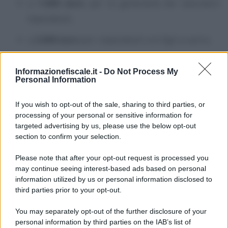
a
1.000 euro
per la generalità dei lavoratori
dipendenti;
a
2.000 euro
per i dipendenti con figli a carico.
In linea generale, lo strumento avvantaggia
Informazionefiscale.it -
Do Not Process My
lavoratrici e lavoratori dipendenti, i quali riceveranno
Personal Information
un importo netto uguale al lordo del fringe.
If you wish to opt-out of the sale, sharing to third parties, or
processing of your personal or sensitive information for
Sono previsti vantaggi anche per il datore di lavoro: le
targeted advertising by us, please use the below opt-out
section to confirm your selection.
somme sono, infatti,
interamente deducibili
e, a
parità di netto, il costo azienda non sarà di circa il
Please note that after your opt-out request is processed you
doppio ma sarà uguale al lordo.
may continue seeing interest-based ads based on personal
information utilized by us or personal information disclosed to
third parties prior to your opt-out.
Quindi una soluzione
win win
.
You may separately opt-out of the further disclosure of your
A livello formale gli importi caricati in busta paga
personal information by third parties on the IAB’s list of