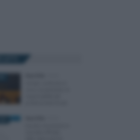
Ù LETTI
Rosy D’Elia
-
FISCO
026
Osnato: confronto in
corso sul perimetro di
responsabilità del
professionista fiscale
Rosy D’Elia
-
FISCO
2024
Decreto riscossione in
Gazzetta Ufficiale,
dalla rateizzazione