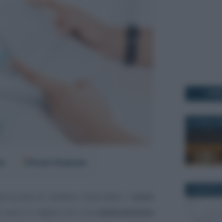
I PI
2 LUGLIO 2
er
Fonti Preferite
8 AGOSTO 
ortunità di rendere intoccabili i
conti
e sono in regola con una
rateizzazione