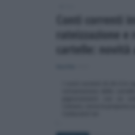
/
Fisco
Conti correnti i
rateizzazione e
cartelle: novit
Rosy D’Elia
-
FISCO
I conti correnti di chi è in
rottamazione delle cartel
pignoramenti: con un ord
Camera, torna la proposta a
Carburanti ter