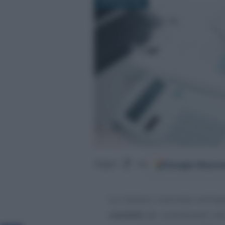
18 GIUGNO 2026
Google
Discov
Segui
su
La Camera concorda sull’opp
correnti
dei contribuenti ch