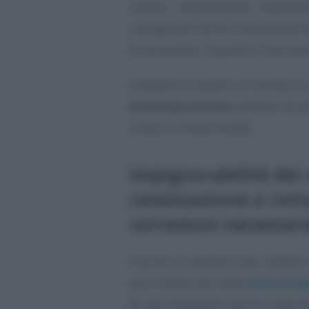
rendere materialmente impossibi
conseguente rischio di decadenza d
di riscossione”
: è questo il mecca
L’obiettivo è quello di introdurr
eventuali entrate
previste da pi
il blocco compromette.
Impignorabilità dei 
rateizzazione e rot
correzioni necessari
Il punto di partenza per mettere 
può rintracciare nella
lista di 
ter per intervenire ancora sulle r