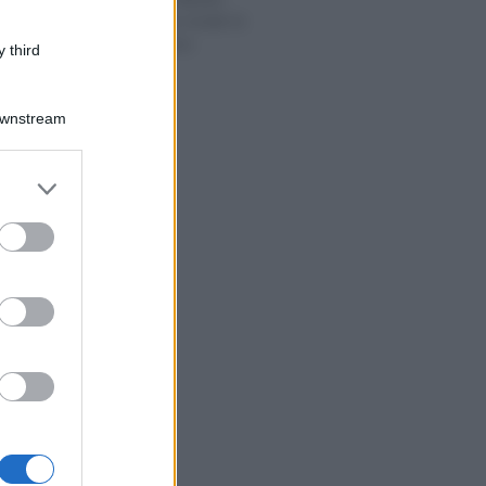
bonus e altre novità: le
scadenze sono
 third
invisibili
Downstream
er and store
to grant or
ed purposes