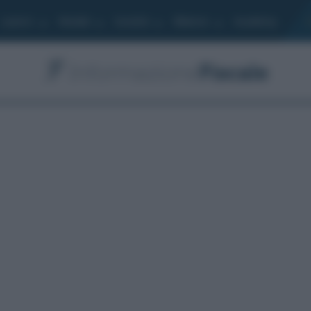
Lavoro
Moduli
Società
Bilancio
Academy