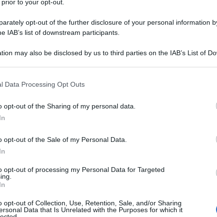
 prior to your opt-out.
e alla nostra newsletter
, un
rately opt-out of the further disclosure of your personal information by
giorno via email dal lunedì alla
he IAB’s list of downstream participants.
tion may also be disclosed by us to third parties on the IAB’s List of 
 that may further disclose it to other third parties.
 that this website/app uses one or more Google services and may gath
ter gratuita di Informazione
l Data Processing Opt Outs
including but not limited to your visit or usage behaviour. You may click 
iscale
 to Google and its third-party tags to use your data for below specifi
o opt-out of the Sharing of my personal data.
ogle consent section.
iornarsi, obiettiva, gratuita e che non
In
i clickbaiting!
o opt-out of the Sale of my Personal Data.
In
to opt-out of processing my Personal Data for Targeted
ti personali
ai sensi degli articoli 13-14 del
ing.
R 2016/679.
In
o opt-out of Collection, Use, Retention, Sale, and/or Sharing
ersonal Data that Is Unrelated with the Purposes for which it
lected.