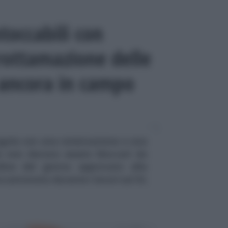
ntoccabili con
 rottamazione delle
à ancora in campo
 regola con una rateizzazione o una
le non devono essere bloccati da
ine del giorno approvato alla
ccantonata durante i lavori sul DL