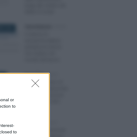
lunga allo stralcio dei
debiti: le novità
Tania Stefanutto
-
FISCO
RE 2020
Il sistema di
tassazione italiano
penalizza le donne
che restano nel
mondo del lavoro
Rosy D’Elia
-
FISCO
026
Cresce il numero di
bonus e novità pronte
all’uso, ma nessuna
sonal or
Manovra può dirsi
ection to
compiuta
Rosy D’Elia
-
FISCO
025
nterest-
“Solo” 555 decreti da
closed to
smaltire per attuare