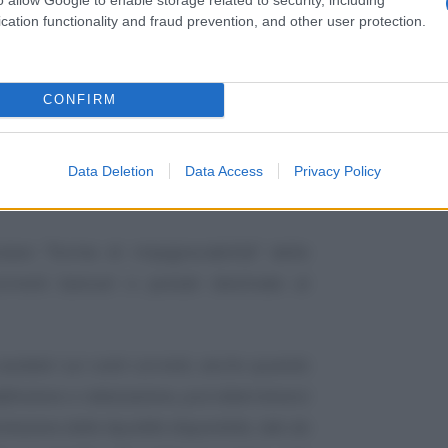
cation functionality and fraud prevention, and other user protection.
CONFIRM
Data Deletion
Data Access
Privacy Policy
utare “forme di impignorabilità” delle
renti bancari e postali destinate al
cautelari sui conti correnti, anche quando
efinizione o rateizzazione, può determinarsi
ssione della liquidità disponibile, tale da