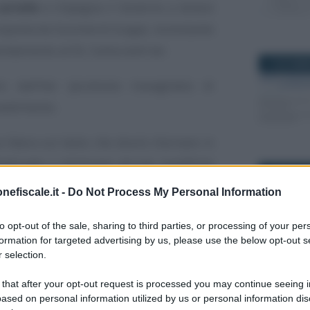
artelle
e impegna il Governo a tenere
oposta da Gusmeroli (Lega), nonostante
endamento al DL Carburanti ter.
11 NOVEMB
 dall’iter (piuttosto travagliato) di
vvedimento.
a libera sul testo che dovrà ritornare in
nalizzato a eliminare alcune modifiche
9 APRILE 2
n ordine del giorno con l’obiettivo di
nefiscale.it -
Do Not Process My Personal Information
e somme depositate
.
to opt-out of the sale, sharing to third parties, or processing of your per
formation for targeted advertising by us, please use the below opt-out s
gli aggiornamenti gratuiti di
 selection.
ria di ultime agevolazioni e novità
8 APRILE 2
 that after your opt-out request is processed you may continue seeing i
ased on personal information utilized by us or personal information dis
rici e lettori interessati possono