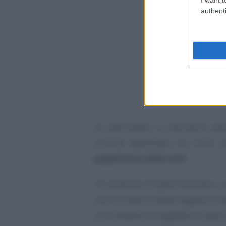
authenti
In particolare, si dovranno val
somme depositate sui conti cor
pagamento delle rate
.
“In presenza di azioni esecutive o 
non correlate al debito oggetto di d
una situazione di oggettiva compromi