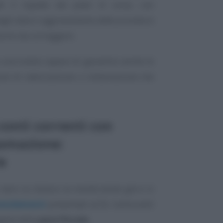
le il rispetto dei piani in corso, con
agli stessi e aggravamento delle procedure
nismo da correggere.
e una tutela capace di garantire anche le
ani di rateizzazione o rottamazione che
conti correnti con
tamazione:
e
nero su bianco la novità esiste già e si
emendamenti
presentati al DL Carburanti
egole della
pace fiscale
.