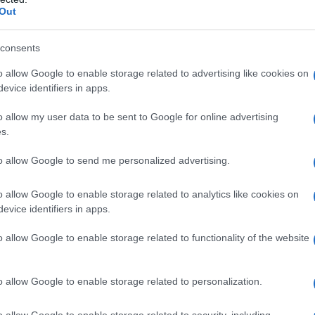
Out
cabili con
consents
tamazione delle
o allow Google to enable storage related to advertising like cookies on
ovato alla Camera
evice identifiers in apps.
o allow my user data to be sent to Google for online advertising
e escono dai radar. Sebbene gli ordini
s.
di legge, rappresentano comunque una
to allow Google to send me personalized advertising.
o allow Google to enable storage related to analytics like cookies on
 delle possibili novità una norma che
evice identifiers in apps.
ini e delle cittadine
che hanno preso
o allow Google to enable storage related to functionality of the website
che in forma agevolata, le cartelle per
o allow Google to enable storage related to personalization.
o allow Google to enable storage related to security, including