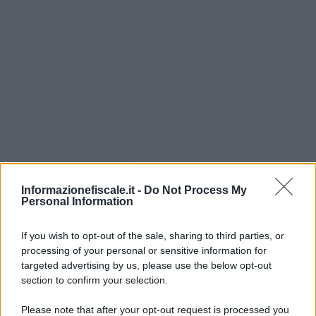
I PIÙ LETTI
Informazionefiscale.it -
Do Not Process My
Personal Information
Giuseppe Guarasci
-
PENSIONI
10 APRILE 2021
Patronato, INPS: nuovi servizi
If you wish to opt-out of the sale, sharing to third parties, or
pensionistici avanzati
processing of your personal or sensitive information for
targeted advertising by us, please use the below opt-out
section to confirm your selection.
Please note that after your opt-out request is processed you
Francesco Rodorigo
-
PENSIONI
26 MAGGIO 2026