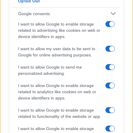
Opted Out
Google consents
I want to allow Google to enable storage
related to advertising like cookies on web or
device identifiers in apps.
Iscriviti alla nostra
NEWSLETTER
I want to allow my user data to be sent to
Google for online advertising purposes.
Resta informato su notizie, aggiornamenti fiscali
I want to allow Google to send me
e moduli scaricabili!
personalized advertising.
I want to allow Google to enable storage
related to analytics like cookies on web or
device identifiers in apps.
I want to allow Google to enable storage
Acconsento al
trattamento dei dati personali
ai sensi degli
related to functionality of the website or app.
articoli 13-14 del GDPR 2016/679.
I want to allow Google to enable storage