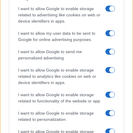
I want to allow Google to enable storage
related to advertising like cookies on web or
device identifiers in apps.
Iscriviti alla nostra
NEWSLETTER
I want to allow my user data to be sent to
Google for online advertising purposes.
Resta informato su notizie, aggiornamenti fiscali
I want to allow Google to send me
e moduli scaricabili!
personalized advertising.
I want to allow Google to enable storage
related to analytics like cookies on web or
device identifiers in apps.
I want to allow Google to enable storage
Acconsento al
trattamento dei dati personali
ai sensi degli
related to functionality of the website or app.
articoli 13-14 del GDPR 2016/679.
I want to allow Google to enable storage
related to personalization.
I want to allow Google to enable storage