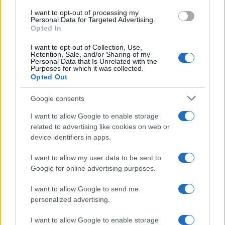
use your data for below specified purposes in below Google
I want to opt-out of processing my
consent section.
Personal Data for Targeted Advertising.
Opted In
Rosy D’Elia
-
IVA
13 MARZO 2019
Chiusura partita Iva del
I want to opt-out of Collection, Use,
Retention, Sale, and/or Sharing of my
professionista deceduto: i
Personal Data that Is Unrelated with the
chiarimenti AdE
Purposes for which it was collected.
Opted Out
Google consents
I want to allow Google to enable storage
related to advertising like cookies on web or
device identifiers in apps.
Iscriviti alla nostra
NEWSLETTER
I want to allow my user data to be sent to
Google for online advertising purposes.
Resta informato su notizie, aggiornamenti fiscali
I want to allow Google to send me
e moduli scaricabili!
personalized advertising.
I want to allow Google to enable storage