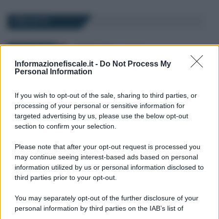
I PIÙ LETTI
Tommaso Gavi
-
IMPOSTE
6 MARZO 2025
Criptovalute: l’importo
Informazionefiscale.it -
Do Not Process My
minimo per l’imposta di bollo
Personal Information
If you wish to opt-out of the sale, sharing to third parties, or
processing of your personal or sensitive information for
Anna Maria D’Andrea
-
IMPOSTE
targeted advertising by us, please use the below opt-out
6 MAGGIO 2026
Concordato flop, ripartire da
section to confirm your selection.
flat tax e acconti a rate:
Gusmeroli (Lega) chiede
Please note that after your opt-out request is processed you
coraggio per la riforma
may continue seeing interest-based ads based on personal
fiscale
information utilized by us or personal information disclosed to
third parties prior to your opt-out.
Anna Maria D’Andrea
-
IMPOSTE
You may separately opt-out of the further disclosure of your
12 MAGGIO 2025
personal information by third parties on the IAB’s list of
IMU, TARI e non solo:
downstream participants.