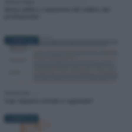
Domenico Catalano
-
DICHIARAZIONE DEI REDDITI
Bonus edilizi e tassazione del reddito dei
professionisti
16 GENNAIO 2025
Francesco Oliva
-
IRAP
Irap: imposta statale o regionale?
16 GENNAIO 2025