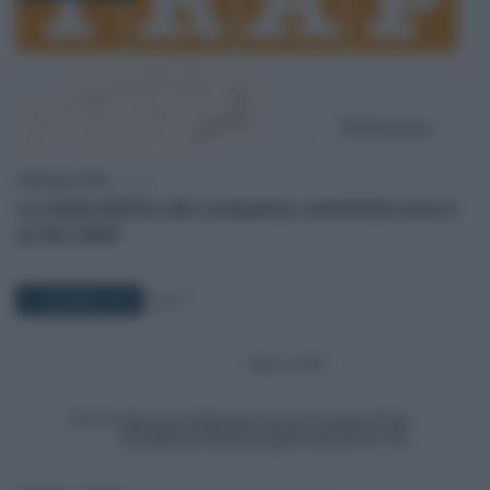
Francesco Oliva
-
IRAP
La deducibilità del compenso amministratore
ai fini IRAP
17 GENNAIO 2026