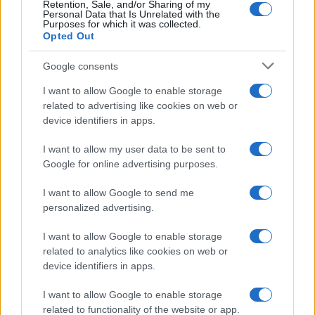
Retention, Sale, and/or Sharing of my
Personal Data that Is Unrelated with the
Francesco Oliva
-
IRAP
Purposes for which it was collected.
Irap: chi paga? Soggetti passivi e istruzioni
Opted Out
Google consents
I want to allow Google to enable storage
related to advertising like cookies on web or
device identifiers in apps.
Iscriviti alla nostra
NEWSLETTER
I want to allow my user data to be sent to
Google for online advertising purposes.
Resta informato su notizie, aggiornamenti fiscali
I want to allow Google to send me
e moduli scaricabili!
personalized advertising.
I want to allow Google to enable storage
related to analytics like cookies on web or
device identifiers in apps.
I want to allow Google to enable storage
Acconsento al
trattamento dei dati personali
ai sensi degli
related to functionality of the website or app.
articoli 13-14 del GDPR 2016/679.