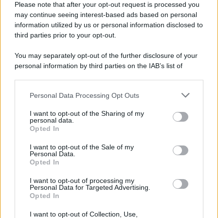
I PIÙ LETTI
Please note that after your opt-out request is processed you
may continue seeing interest-based ads based on personal
information utilized by us or personal information disclosed to
third parties prior to your opt-out.
Salvatore Cuomo
-
IMPOSTE
Regione Lazio: presto giù IRAP e addizionale IRPEF
You may separately opt-out of the further disclosure of your
personal information by third parties on the IAB’s list of
downstream participants.
Francesco Oliva
-
IRAP
Personal Data Processing Opt Outs
This information may also be disclosed by us to third parties
La deducibilità del compenso amministratore ai fini IRAP
on the IAB’s List of Downstream Participants that may further
I want to opt-out of the Sharing of my
disclose it to other third parties.
personal data.
Opted In
Please note that this website/app uses one or more Google
Domenico Catalano
-
DICHIARAZIONE DEI REDDITI
services and may gather and store information including but
Bonus edilizi e tassazione del reddito dei professionisti
I want to opt-out of the Sale of my
Personal Data.
not limited to your visit or usage behaviour. You may click to
Opted In
grant or deny consent to Google and its third-party tags to
use your data for below specified purposes in below Google
I want to opt-out of processing my
Francesco Oliva
-
IRAP
consent section.
Personal Data for Targeted Advertising.
Irap: imposta statale o regionale?
Opted In
I want to opt-out of Collection, Use,