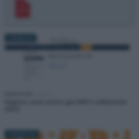
2 GIUGNO 2026
Salvatore Cuomo
-
IMPOSTE
Regione Lazio: presto giù IRAP e addizionale
IRPEF
29 MAGGIO 2026