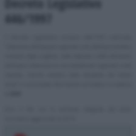
Decreto Legislativo
446/1997
Il Decreto Legislativo numero 446/1997 rubricato
“
Istituzione dell’imposta regionale sulle attività produttive,
revisione degli scaglioni, delle aliquote e delle detrazioni
dell’Irpef e istituzione di una addizionale regionale a tale
imposta, nonché riordino della disciplina dei tributi
locali
” è il principale riferimento normativo in materia
di
IRAP
.
Ecco il file con la versione integrale del testo
normativo aggiornato al 2019: