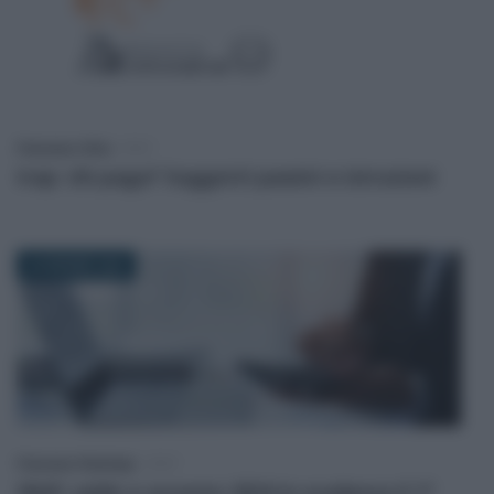
Francesco Oliva
-
IRAP
Irap: chi paga? Soggetti passivi e istruzioni
24 GIUGNO 2024
Francesco Rodorigo
-
IRAP
IRAP: saldo e acconto 2024 in scadenza il 1°