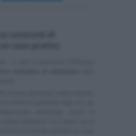
su contratti di
 un caso pratico
ità - si veda in particolare l’Ordinanza
nice normativa di riferimento
della
guente:
lla versione applicabile
ratione temporis
,
a richiesta di registrazione degli atti e dei
l’applicazione dell’imposta, ovvero la
previste dall’articolo 19 è punito con la
centoventi al duecento quaranta per cento