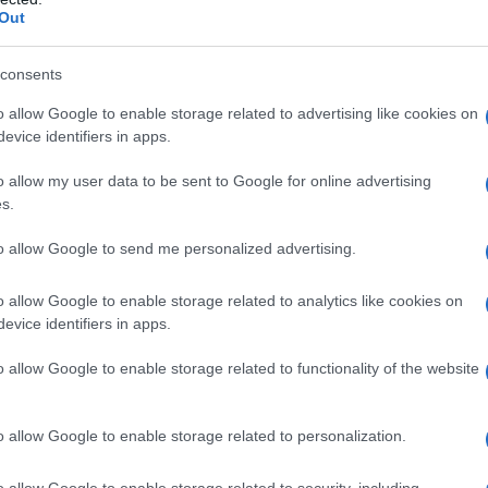
Out
consents
o allow Google to enable storage related to advertising like cookies on
evice identifiers in apps.
o allow my user data to be sent to Google for online advertising
s.
to allow Google to send me personalized advertising.
ll’Ufficio, incideva solo sulle
modalità
o allow Google to enable storage related to analytics like cookies on
alcun effetto sulla quantificazione della
evice identifiers in apps.
andava, a suo avviso, calcolata sul
o allow Google to enable storage related to functionality of the website
 durata del contratto.
ura era infondata.
o allow Google to enable storage related to personalization.
o allow Google to enable storage related to security, including