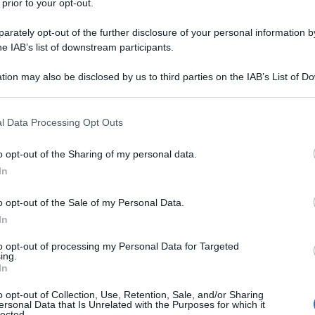
 prior to your opt-out.
va, affermando e ribadendo il
carattere
istro
per effetto della scelta del
rately opt-out of the further disclosure of your personal information by
he IAB’s list of downstream participants.
tion may also be disclosed by us to third parties on the IAB’s List of 
trazione finanziaria proponeva infine
 that may further disclose it to other third parties.
19 LUGLIO 
ando la
violazione e falsa applicazione
 that this website/app uses one or more Google services and may gath
l Data Processing Opt Outs
including but not limited to your visit or usage behaviour. You may click 
43 e 69 del Dpr. 131/ 1986 e 3 Cost.
 to Google and its third-party tags to use your data for below specifi
o opt-out of the Sharing of my personal data.
ogle consent section.
enzia che la Commissione Tributaria
In
icazione della sanzione
per la
tardiva
o opt-out of the Sale of my Personal Data.
iale
, computata, anziché sull’importo
In
ratto di locazione, su quello riferito alla
to opt-out of processing my Personal Data for Targeted
 scelta del contribuente di avvalersi del
ing.
In
o opt-out of Collection, Use, Retention, Sale, and/or Sharing
ersonal Data that Is Unrelated with the Purposes for which it
lected.