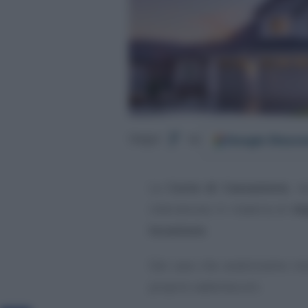
Google
Discov
Segui
su
La
Corte di Cassazione
, n
intervenuta in materia di
im
locazione
.
Dal caso che analizziamo ins
proprio vademecum.