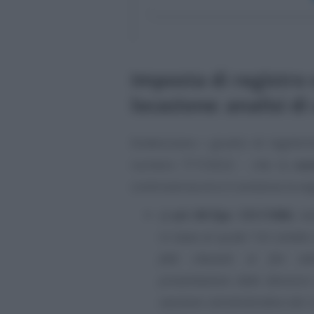
Imposta di registro 
locazione: analisi di
Evidenziano i giudici di legittim
numero 717/2022 - che la
cor
controversia era in sostanza la se
a)
art 69 Dpr. 131/1986
, ne
in base al quale
“chi omette l
fatti rilevanti ai fini del
presentazione delle denunce 
sanzione amministrativa dal 