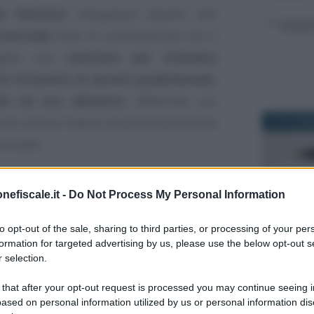
o Pensioni
impugnava davanti alla
ovinciale
l’atto di contestazione con il
rogato una
sanzione per ritardata
di locazione di durata quadriennale
,
le ad uso abitativo
, effettuata con
del canone relativo alla prima annualità
10 OTTOBR
ontratto.
iale accoglieva il ricorso, recependo la
nefiscale.it -
Do Not Process My Personal Information
ui il
calcolo della sanzione
andava
ità
, essendosi lo stesso contribuente
to opt-out of the sale, sharing to third parties, or processing of your per
dall’art 17 Dpr. 131/1986, del pagamento
formation for targeted advertising by us, please use the below opt-out s
 selection.
20 NOVEMB
 that after your opt-out request is processed you may continue seeing i
’Agenzia delle Entrate la Commissione
ased on personal information utilized by us or personal information dis