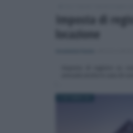
/
/
/
Fisco
Imposte
Imposte di registro, ip
Imposta di regis
locazione
Giovambattista Palumbo
-
IMPOSTE DI REGIS
Imposta di registro su con
annuale anche in caso di con
27 SETTEMBRE 2025