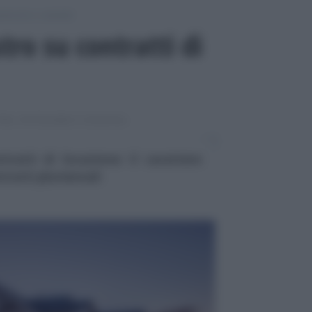
otecarie e catastali
tro su contratti di
TRO, IPOTECARIE E CATASTALI
tratti di locazione: il carattere
tratti pluriennali