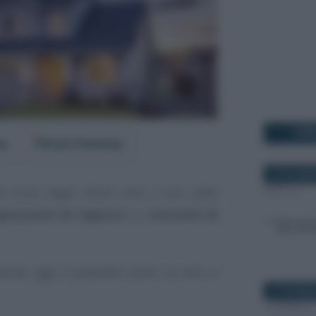
I PI
er
Fonti Preferite
26 NOVEMB
el corso degli ultimi anni, è più volte
posizione di registro
su
contratti di
ieme oggi è possibile trarre un vero e
21 DICEMBR