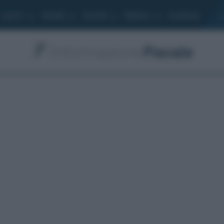
Lavoro
Moduli
Società
Bilancio
Academy