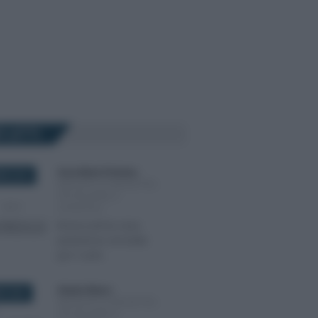
Ù LETTI
Anna Maria D’Andrea
-
RE 2018
IMPOSTE DI REGISTRO,
IPOTECARIE E
CATASTALI
Bonus prima casa,
pertinenze vincolate
per 5 anni
Alessio Mauro
-
E 2024
IMPOSTE DI REGISTRO,
IPOTECARIE E