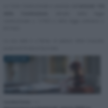
La Corte Costituzionale è prevista dall’
articolo 134
della Costituzione
, attuato dalla legge
costituzionale n. 1/1953 e della legge ordinaria n.
87/1953.
La sua sede è a Roma, al palazzo della Consulta,
proprio di fronte al Quirinale.
24 LUGLIO 2026
Anna Maria D’Andrea
-
IRAP