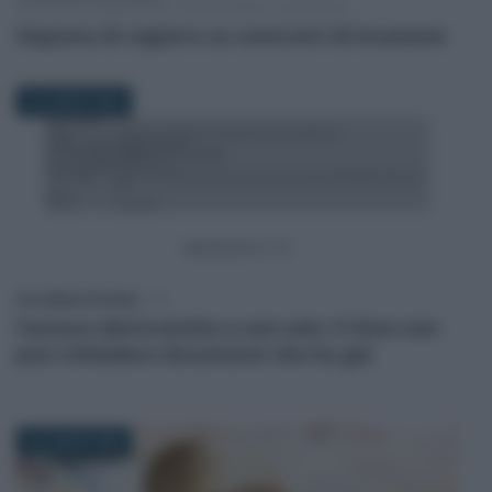
IMPOSTE DI REGISTRO, IPOTECARIE E CATASTALI
Imposta di registro su contratti di locazione
30 LUGLIO 2025
Anna Maria D’Andrea
-
IVA
Fatture elettroniche e non solo: il Fisco non
può richiedere documenti che ha già
29 LUGLIO 2025