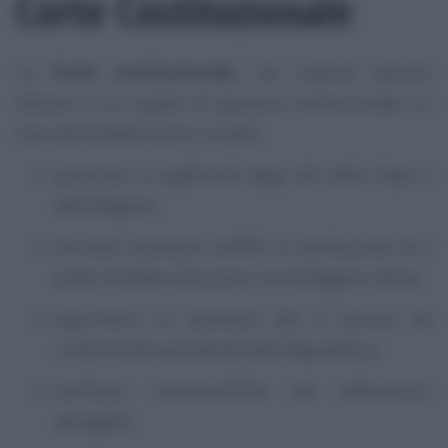
Corte Costituzionale
La
Corte costituzionale
, nel sistema politico
italiano, è un organo di garanzia costituzionale cui
sono demandati diversi compiti:
giudicare la legittimità degli atti dello Stato e
delle Regioni;
dirimere eventuali conflitti di attribuzione tra i
poteri di dette istituzioni e tra le Regioni stesse;
esprimersi su eventuali atti di accusa nei
confronti del presidente della Repubblica;
verificare l’ammissibilità dei referendum
abrogativi.