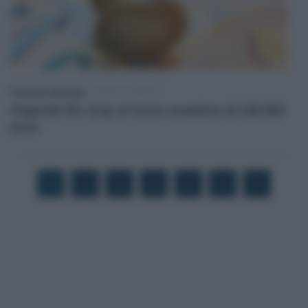
Francesco Rodorigo
-
LEGGI E PRASSI
Stipendi PA: stop al tetto massimo di 240.000
euro
1
2
3
4
5
6
7