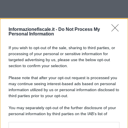
Informazionefiscale.it -
Do Not Process My
Personal Information
I PIÙ LETTI
If you wish to opt-out of the sale, sharing to third parties, or
processing of your personal or sensitive information for
targeted advertising by us, please use the below opt-out
section to confirm your selection.
Anna Maria D’Andrea
-
IRAP
Associazioni professionali, niente IRAP se l’attività è svolta in
Please note that after your opt-out request is processed you
forma individuale
may continue seeing interest-based ads based on personal
information utilized by us or personal information disclosed to
third parties prior to your opt-out.
Giovambattista Palumbo
-
FISCO
You may separately opt-out of the further disclosure of your
Debiti fiscali ed esclusione dalla partecipazione ad appalti
personal information by third parties on the IAB’s list of
pubblici
downstream participants.