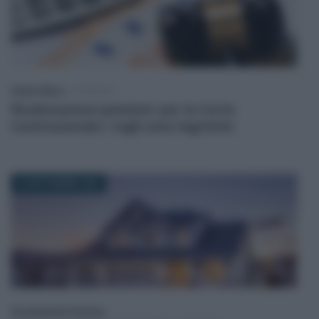
Alessio Mauro
-
PENSIONI
Rivalutazione pensioni: per la Corte
Costituzionale i tagli sono legittimi
27 SETTEMBRE 2025
Giovambattista Palumbo
-