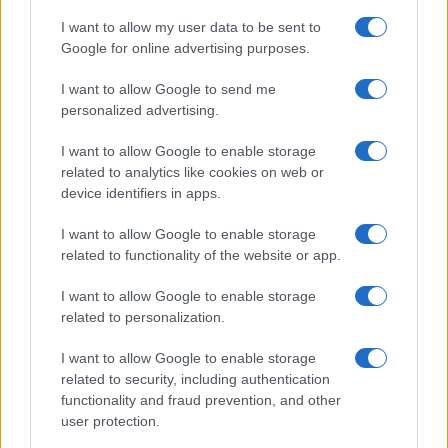
Iscriviti alla nostra
NEWSLETTER
I want to allow my user data to be sent to
Google for online advertising purposes.
Resta informato su notizie, aggiornamenti fiscali
I want to allow Google to send me
e moduli scaricabili!
personalized advertising.
I want to allow Google to enable storage
related to analytics like cookies on web or
device identifiers in apps.
I want to allow Google to enable storage
Acconsento al
trattamento dei dati personali
ai sensi degli
related to functionality of the website or app.
articoli 13-14 del GDPR 2016/679.
I want to allow Google to enable storage
related to personalization.
I want to allow Google to enable storage
Informazione Fiscale S.r.l. - P.I. / C.F.: 13886391005
related to security, including authentication
Testata giornalistica iscritta presso il Tribunale di Velletri al n°
functionality and fraud prevention, and other
14/2018
|
Iscrizione ROC n. 31534/2018
user protection.
Redazione e contatti
|
Informativa sulla Privacy