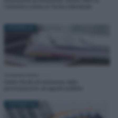
Associazioni professionali, niente IRAP se
l’attività è svolta in forma individuale
26 DICEMBRE 2025
Giovambattista Palumbo
-
FISCO
Debiti fiscali ed esclusione dalla
partecipazione ad appalti pubblici
14 NOVEMBRE 2025