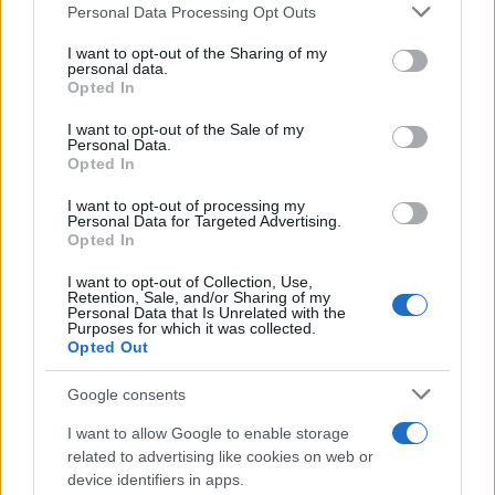
Personal Data Processing Opt Outs
This information may also be disclosed by us to third parties
Alessio Mauro
-
PENSIONI
on the IAB’s List of Downstream Participants that may further
I want to opt-out of the Sharing of my
Rivalutazione pensioni: per la Corte Costituzionale i tagli sono
disclose it to other third parties.
personal data.
legittimi
Opted In
Please note that this website/app uses one or more Google
services and may gather and store information including but
I want to opt-out of the Sale of my
Personal Data.
not limited to your visit or usage behaviour. You may click to
Opted In
Giovambattista Palumbo
-
grant or deny consent to Google and its third-party tags to
IMPOSTE DI REGISTRO, IPOTECARIE E CATASTALI
use your data for below specified purposes in below Google
I want to opt-out of processing my
Imposta di registro su contratti di locazione
consent section.
Personal Data for Targeted Advertising.
Opted In
I want to opt-out of Collection, Use,
Anna Maria D’Andrea
-
IVA
Retention, Sale, and/or Sharing of my
Personal Data that Is Unrelated with the
Fatture elettroniche e non solo: il Fisco non può richiedere
Purposes for which it was collected.
documenti che ha già
Opted Out
Google consents
I want to allow Google to enable storage
related to advertising like cookies on web or
device identifiers in apps.