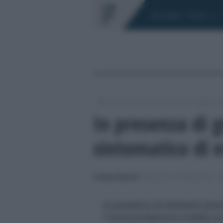
Chi siamo
Fisco
/
/
/
Fisco
Imposte
Imposte di registro, ip
In presenza di g
sintomatico di e
Emiliano Marvulli
-
IMPOSTE DI REGISTRO, I
In presenza di elementi preci
l'onere probatorio è della so