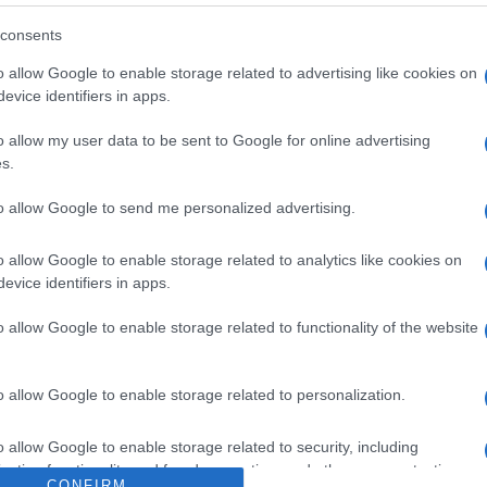
gravi indizi sintomatici di evasione
consents
guarda il ricorso proposto da una società contro l’
avviso
o allow Google to enable storage related to advertising like cookies on
evice identifiers in apps.
e erano individuati ricavi non dichiarati per euro 825.000
mulato una serie di loro
finanziamenti alla società
.
o allow my user data to be sent to Google for online advertising
s.
rimo che in secondo grado.
to allow Google to send me personalized advertising.
re l’appello dell’Ufficio finanziario, ha ritenuto l’atto im
o allow Google to enable storage related to analytics like cookies on
 di sospetto rilevabili nel comportamento dei soci e ne
evice identifiers in apps.
, rimasti però senza adeguati riscontro...
o allow Google to enable storage related to functionality of the website
su Academy:
o allow Google to enable storage related to personalization.
o allow Google to enable storage related to security, including
Finanziamenti soci: regol
cation functionality and fraud prevention, and other user protection.
CONFIRM