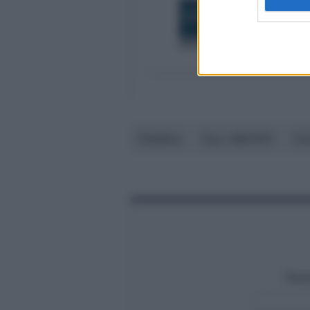
Pubblico
D.p.r. 600/1973
Cor
Rest