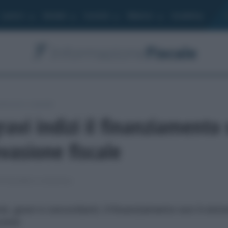
Lavoro
Moduli
Società
Bilancio
Academy
otecarie e catastali
ravi indizi il finanziamento 
vasione fiscale
POTECARIE E CATASTALI
si, gravi e concordanti, il finanziamento soci è sint
cietà