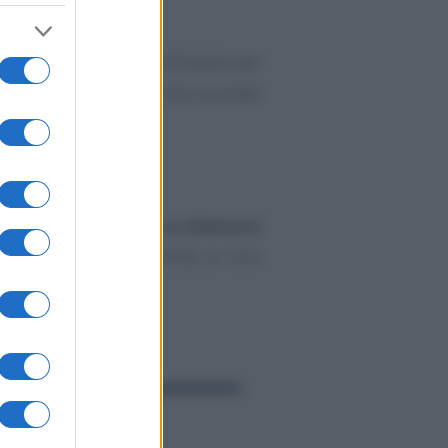
 fiscale
 di accertamento
notificatole per
 in quanto contabilmente occultati
pugnato
non fondato su elementi
lle circostanze riferite ai loro
e e tassazione