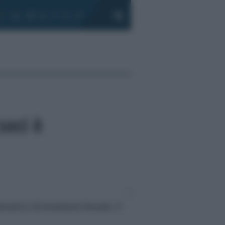
soci è
omatico di evasione fiscale. E