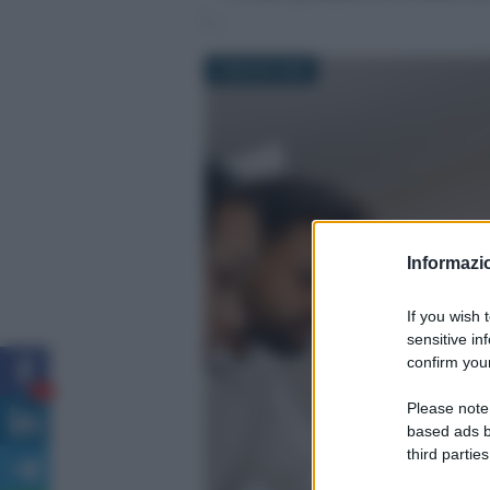
4 MAGGIO 2026
Informazio
If you wish 
sensitive in
confirm your
6
Please note
based ads b
third parties