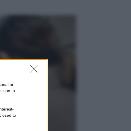
sonal or
ection to
nterest-
closed to