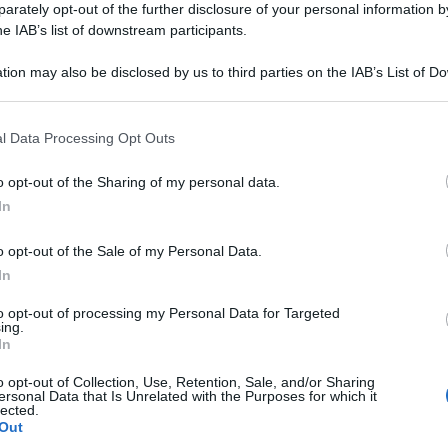
rately opt-out of the further disclosure of your personal information by
he IAB’s list of downstream participants.
er
Fonti Preferite
tion may also be disclosed by us to third parties on the IAB’s List of 
 that may further disclose it to other third parties.
ento soci
, opponibile al Fisco, richiede la regolarità for
 that this website/app uses one or more Google services and may gath
l Data Processing Opt Outs
including but not limited to your visit or usage behaviour. You may click 
pi coerenti con l’andamento finanziario del periodo.
 to Google and its third-party tags to use your data for below specifi
o opt-out of the Sharing of my personal data.
ogle consent section.
In
 gravi e concordanti
, in grado di far presumere all’Ammi
dai soci e, quindi, la loro reale natura di utili della s
o opt-out of the Sale of my Personal Data.
è della società.
In
to opt-out of processing my Personal Data for Targeted
over dimostrare la
ragionevolezza del finanziamento
a
ing.
In
enienza quale utile alternativa al ricorso al
credito banc
o opt-out of Collection, Use, Retention, Sale, and/or Sharing
ia sufficiente per eseguire i finanziamenti.
ersonal Data that Is Unrelated with the Purposes for which it
lected.
Out